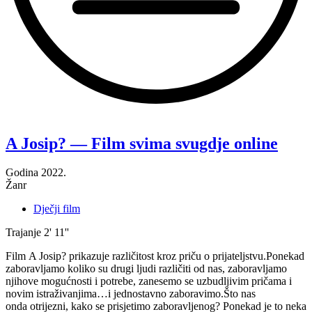
“Obitelj
Costabella
—
A Josip? — Film svima svugdje online
Film
svima
Godina
2022.
svugdje
Žanr
online”
Dječji film
Trajanje
2' 11''
Film A Josip? prikazuje različitost kroz priču o prijateljstvu.Ponekad
zaboravljamo koliko su drugi ljudi različiti od nas, zaboravljamo
njihove mogućnosti i potrebe, zanesemo se uzbudljivim pričama i
novim istraživanjima…i jednostavno zaboravimo.Što nas
onda otrijezni, kako se prisjetimo zaboravljenog? Ponekad je to neka