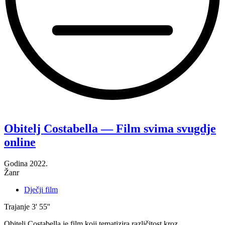
“Novac
—
Film
Obitelj Costabella — Film svima svugdje
svima
online
svugdje
online”
Godina
2022.
Žanr
Dječji film
Trajanje
3' 55''
Obitelj Costabella je film koji tematizira različitost kroz