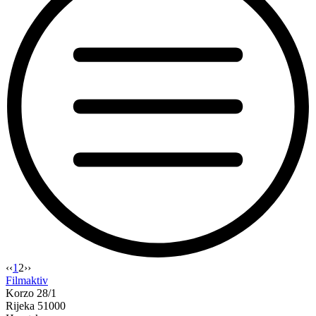
“Doručak
‹‹
1
2
››
—
Filmaktiv
Film
Korzo 28/1
svima
Rijeka 51000