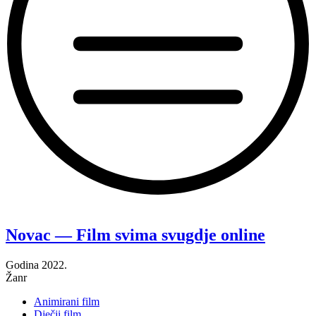
“Huggy
Vanja
—
Novac — Film svima svugdje online
Film
svima
Godina
2022.
svugdje
Žanr
online”
Animirani film
Dječji film