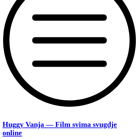
“Loše
nije
uvijek
Huggy Vanja — Film svima svugdje
zlo
online
—
Film