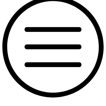
“Obiteljski
odmor