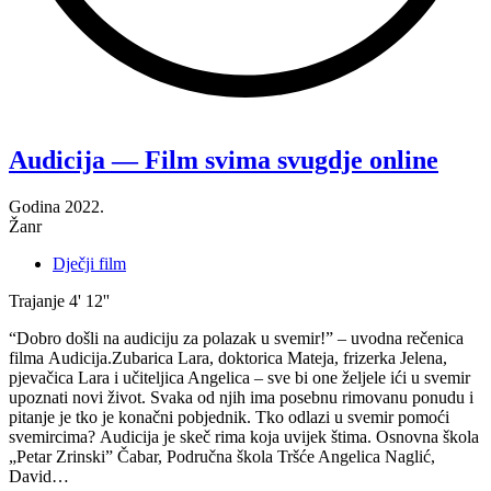
“A
Josip?
—
Audicija — Film svima svugdje online
Film
svima
Godina
2022.
svugdje
Žanr
online”
Dječji film
Trajanje
4' 12''
“Dobro došli na audiciju za polazak u svemir!” – uvodna rečenica
filma Audicija.Zubarica Lara, doktorica Mateja, frizerka Jelena,
pjevačica Lara i učiteljica Angelica – sve bi one željele ići u svemir
upoznati novi život. Svaka od njih ima posebnu rimovanu ponudu i
pitanje je tko je konačni pobjednik. Tko odlazi u svemir pomoći
svemircima? Audicija je skeč rima koja uvijek štima. Osnovna škola
„Petar Zrinski” Čabar, Područna škola Tršće Angelica Naglić,
David…