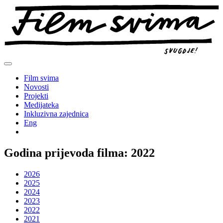
Preskoči
na
sadržaj
Film svima
Novosti
Projekti
Medijateka
Inkluzivna zajednica
Eng
Godina prijevoda filma:
2022
2026
2025
2024
2023
2022
2021