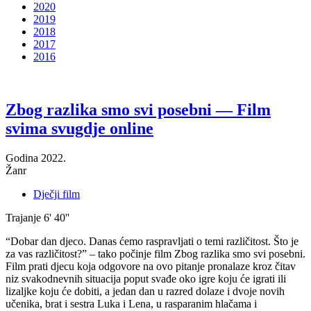
2020
2019
2018
2017
2016
Zbog razlika smo svi posebni — Film
svima svugdje online
Godina
2022.
Žanr
Dječji film
Trajanje
6' 40''
“Dobar dan djeco. Danas ćemo raspravljati o temi različitost. Što je
za vas različitost?” – tako počinje film Zbog razlika smo svi posebni.
Film prati djecu koja odgovore na ovo pitanje pronalaze kroz čitav
niz svakodnevnih situacija poput svađe oko igre koju će igrati ili
lizaljke koju će dobiti, a jedan dan u razred dolaze i dvoje novih
učenika, brat i sestra Luka i Lena, u rasparanim hlačama i