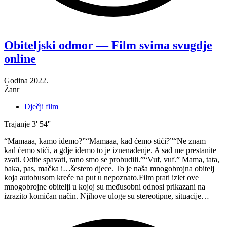
“Zbog
razlika
smo
Obiteljski odmor — Film svima svugdje
svi
online
posebni
—
Film
Godina
2022.
svima
Žanr
svugdje
online”
Dječji film
Trajanje
3' 54''
“Mamaaa, kamo idemo?”“Mamaaa, kad ćemo stići?”“Ne znam
kad ćemo stići, a gdje idemo to je iznenađenje. A sad me prestanite
zvati. Odite spavati, rano smo se probudili.”“Vuf, vuf.” Mama, tata,
baka, pas, mačka i…šestero djece. To je naša mnogobrojna obitelj
koja autobusom kreće na put u nepoznato.Film prati izlet ove
mnogobrojne obitelji u kojoj su međusobni odnosi prikazani na
izrazito komičan način. Njihove uloge su stereotipne, situacije…