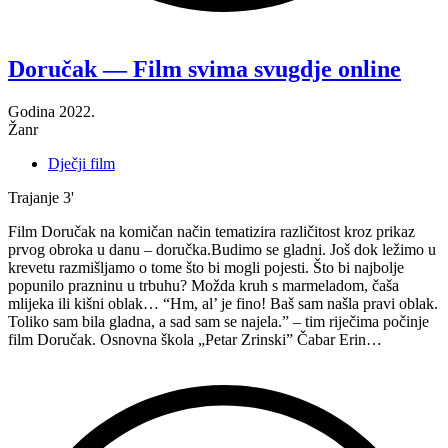
“Audicija
—
Film
Doručak — Film svima svugdje online
svima
svugdje
Godina
2022.
online”
Žanr
Dječji film
Trajanje
3'
Film Doručak na komičan način tematizira različitost kroz prikaz
prvog obroka u danu – doručka.Budimo se gladni. Još dok ležimo u
krevetu razmišljamo o tome što bi mogli pojesti. Što bi najbolje
popunilo prazninu u trbuhu? Možda kruh s marmeladom, čaša
mlijeka ili kišni oblak… “Hm, al’ je fino! Baš sam našla pravi oblak.
Toliko sam bila gladna, a sad sam se najela.” – tim riječima počinje
film Doručak. Osnovna škola „Petar Zrinski” Čabar Erin…