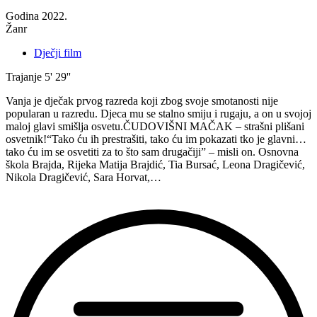
svima
Godina
2022.
svugdje
Žanr
online
￼”
Dječji film
Trajanje
5' 29''
Vanja je dječak prvog razreda koji zbog svoje smotanosti nije
popularan u razredu. Djeca mu se stalno smiju i rugaju, a on u svojoj
maloj glavi smišlja osvetu.ČUDOVIŠNI MAČAK – strašni plišani
osvetnik!“Tako ću ih prestrašiti, tako ću im pokazati tko je glavni…
tako ću im se osvetiti za to što sam drugačiji” – misli on. Osnovna
škola Brajda, Rijeka Matija Brajdić, Tia Bursać, Leona Dragičević,
Nikola Dragičević, Sara Horvat,…