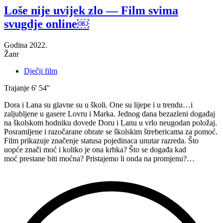
—
Loše nije uvijek zlo — Film svima
Film
svugdje online￼
svima
svugdje
online”
Godina
2022.
Žanr
Dječji film
Trajanje
6' 54''
Dora i Lana su glavne su u školi. One su lijepe i u trendu…i
zaljubljene u gasere Lovru i Marka. Jednog dana bezazleni događaj
na školskom hodniku dovede Doru i Lanu u vrlo neugodan položaj.
Posramljene i razočarane obrate se školskim štrebericama za pomoć.
Film prikazuje značenje statusa pojedinaca unutar razreda. Što
uopće znači moć i koliko je ona krhka? Što se događa kad
moć prestane biti moćna? Pristajemo li onda na promjenu?…