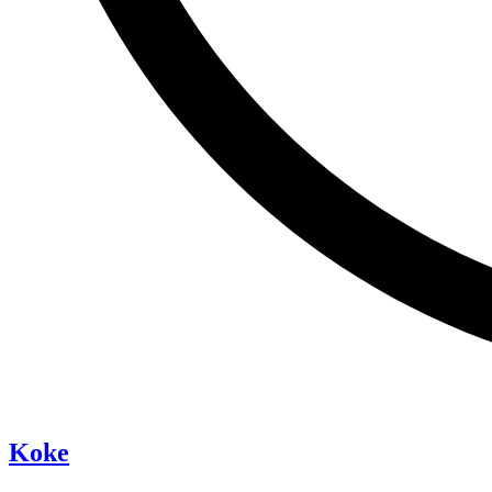
“Pixie”
Koke