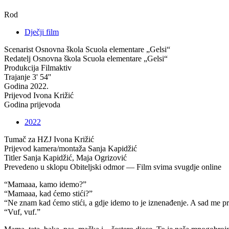
Rod
Dječji film
Scenarist
Osnovna škola Scuola elementare „Gelsi“
Redatelj
Osnovna škola Scuola elementare „Gelsi“
Produkcija
Filmaktiv
Trajanje
3' 54''
Godina
2022.
Prijevod
Ivona Križić
Godina prijevoda
2022
Tumač za HZJ
Ivona Križić
Prijevod kamera/montaža
Sanja Kapidžić
Titler
Sanja Kapidžić, Maja Ogrizović
Prevedeno u sklopu
Obiteljski odmor — Film svima svugdje online
“Mamaaa, kamo idemo?”
“Mamaaa, kad ćemo stići?”
“Ne znam kad ćemo stići, a gdje idemo to je iznenađenje. A sad me pre
“Vuf, vuf.”