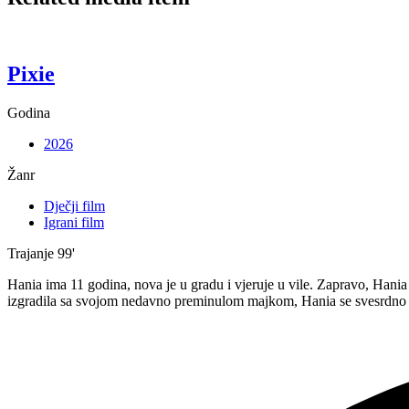
Pixie
Godina
2026
Žanr
Dječji film
Igrani film
Trajanje
99'
Hania ima 11 godina, nova je u gradu i vjeruje u vile. Zapravo, Hania z
izgradila sa svojom nedavno preminulom majkom, Hania se svesrdno b