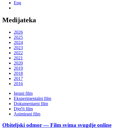
Eng
Medijateka
2026
2025
2024
2023
2022
2021
2020
2019
2018
2017
2016
Igrani film
Eksperimentalni film
Dokumentarni film
Dječji film
Animirani film
Obiteljski odmor — Film svima svugdje online