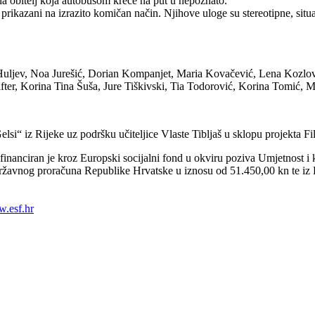
a obitelj koja autobusom kreće na put u nepoznato.
 prikazani na izrazito komičan način. Njihove uloge su stereotipne, sit
a Huljev, Noa Jurešić, Dorian Kompanjet, Maria Kovačević, Lena Kozlo
Štifter, Korina Tina Šuša, Jure Tiškivski, Tia Todorović, Korina Tomić,
elsi“
iz Rijeke uz podršku učiteljice Vlaste Tibljaš u sklopu projekta F
financiran je kroz Europski socijalni fond u okviru poziva Umjetnost i 
z Državnog proračuna Republike Hrvatske u iznosu od 51.450,00 kn te i
.esf.hr