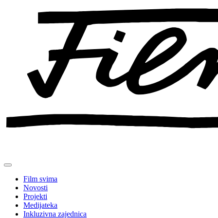
Preskoči
na
sadržaj
Film svima
Novosti
Projekti
Medijateka
Inkluzivna zajednica