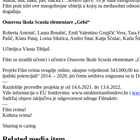
Mama, tata, baka, pas, mačka i…šestero djece. To je naša mnogobrojn
Film prati izlet ove mnogobrojne obitelji u kojoj su međusobni odnosi
događaja.
Osnovna škola Scuola elementare „Gelsi“
Roberta Antonić, Laura Brnabić, Emil Valentino Grujičić Vera, Tar
Pašić, Klara Pataj, Lorna Sikirica, Andro Sitar, Katja Šćulac, Karla 
Učiteljica Vlasta Tibljaš
Film su izradili učenici i učenice Osnovne škole Scuola elementare „G
Projekt Film svima svugdje online, ukupne vrijednosti 343.000,00 kn 
ljudski potencijali“ 2014. – 2020. pri čemu sredstva osigurana su i
—
Razdoblje provedbe projekta je od 14.6.2021. do 13.6.2022.
Više informacija o EU fondovima: www.strukturiranifondovi.hr i
www
Sadržaj objave isključiva je odgovornost udruge Filmaktiv.
—
Film svima!
Kultura svima!
Sharing is caring
Related media item