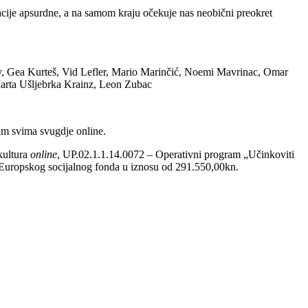
uacije apsurdne, a na samom kraju očekuje nas neobični preokret
v, Gea Kurteš, Vid Lefler, Mario Marinčić, Noemi Mavrinac, Omar
 Marta Ušljebrka Krainz, Leon Zubac
ilm svima svugdje online.
kultura
online
, UP.02.1.1.14.0072 – Operativni program „Učinkoviti
z Europskog socijalnog fonda u iznosu od 291.550,00kn.