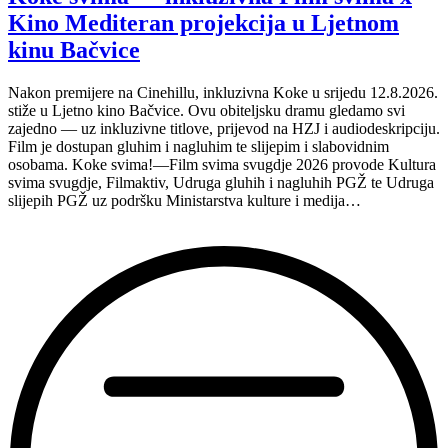
svima
Kino Mediteran projekcija u Ljetnom
nastavljaju
inkluzivnu
kinu Bačvice
turneju
na
Nakon premijere na Cinehillu, inkluzivna Koke u srijedu 12.8.2026.
Hvaru”
stiže u Ljetno kino Bačvice. Ovu obiteljsku dramu gledamo svi
zajedno — uz inkluzivne titlove, prijevod na HZJ i audiodeskripciju.
Film je dostupan gluhim i nagluhim te slijepim i slabovidnim
osobama. Koke svima!—Film svima svugdje 2026 provode Kultura
svima svugdje, Filmaktiv, Udruga gluhih i nagluhih PGŽ te Udruga
slijepih PGŽ uz podršku Ministarstva kulture i medija…