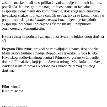
zaštitne maske, imali smo priliku čuvati zdravlje i komunicirati bez
poteškoća. Naime, gluhim i nagluhim osobama su facijalne
ekspresije elementarni dio komunikacije, dok zbog nepoznavanja
hrvatskog znakovnog jezika čujućih osoba, takva se komunikacija u
potpunosti oslanja na
čitanje s usana
i razumijevanje facijalnih
ekspresija, pri čemu uobičajene zaštitne maske u potpunosti
onemogućuju komunikaciju.
Hvala svima na podršci i zalaganju za stvaranje inkluzivnog društva
<3
Program Film svima provodi se zahvaljujući financijskoj podršci
Ministarstva kulture i medija Republike Hrvatske, Grada Rijeke,
Hrvatskog audiovizualnog centra i Primorsko-goranske županije,
dok rad Filmaktiva, koji je dio Saveza udruga Molekula, podržavaju
Zaklada Kultura nova i Nacionalna zaklada za razvoj civilnog
društva.
–
Film svima!
Kultura svima!