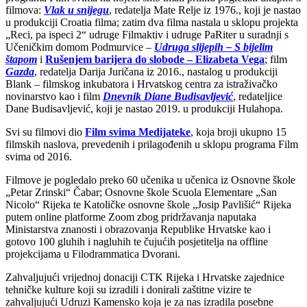
filmova:
Vlak u snijegu
, redatelja Mate Relje iz 1976., koji je nastao
u produkciji Croatia filma; zatim dva filma nastala u sklopu projekta
„Reci, pa ispeci 2“ udruge Filmaktiv i udruge PaRiter u suradnji s
Učeničkim domom Podmurvice –
Udruga slijepih – S bijelim
štapom
i
Rušenjem barijera do slobode – Elizabeta Vega
; film
Gazda
, redatelja Darija Juričana iz 2016., nastalog u produkciji
Blank – filmskog inkubatora i Hrvatskog centra za istraživačko
novinarstvo kao i film
Dnevnik Diane Budisavljević
, redateljice
Dane Budisavljević, koji je nastao 2019. u produkciji Hulahopa.
Svi su filmovi dio
Film svima Medijateke
, koja broji ukupno 15
filmskih naslova, prevedenih i prilagođenih u sklopu programa Film
svima od 2016.
Filmove je pogledalo preko 60 učenika u učenica iz Osnovne škole
„Petar Zrinski“ Čabar; Osnovne škole Scuola Elementare „San
Nicolo“ Rijeka te Katoličke osnovne škole „Josip Pavlišić“ Rijeka
putem online platforme Zoom zbog pridržavanja naputaka
Ministarstva znanosti i obrazovanja Republike Hrvatske kao i
gotovo 100 gluhih i nagluhih te čujućih posjetitelja na offline
projekcijama u Filodrammatica Dvorani.
Zahvaljujući vrijednoj donaciji CTK Rijeka i Hrvatske zajednice
tehničke kulture koji su izradili i donirali zaštitne vizire te
zahvaljujući Udruzi Kamensko koja je za nas izradila posebne