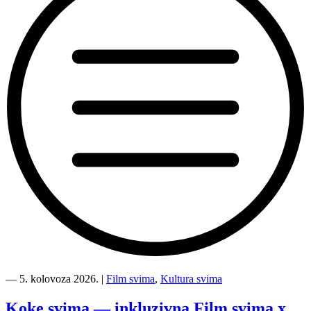
“Kino
Mediteran
―
5. kolovoza 2026.
|
Film svima
,
Kultura svima
i
Film
Koke svima — inkluzivna Film svima x