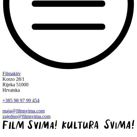
“Koke
Filmaktiv
svima
Korzo 28/1
—
Rijeka 51000
inkluzivna
Hrvatska
Film
+385 98 97 99 454
svima
x
maja@filmsvima.com
Kino
zajedno@filmsvima.com
Mediteran
projekcija
u
Ljetnom