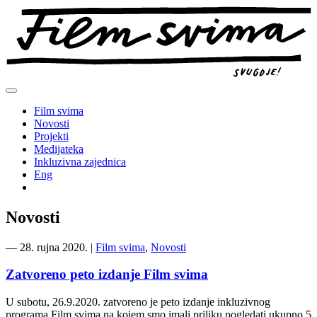
Preskoči
na
sadržaj
Film svima
Novosti
Projekti
Medijateka
Inkluzivna zajednica
Eng
Novosti
―
28. rujna 2020.
|
Film svima
,
Novosti
Zatvoreno peto izdanje Film svima
U subotu, 26.9.2020. zatvoreno je peto izdanje inkluzivnog
programa Film svima na kojem smo imali priliku pogledati ukupno 5