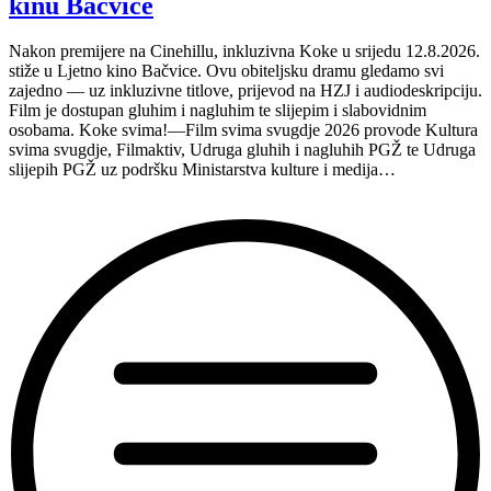
kinu Bačvice
turneju
na
Nakon premijere na Cinehillu, inkluzivna Koke u srijedu 12.8.2026.
Hvaru”
stiže u Ljetno kino Bačvice. Ovu obiteljsku dramu gledamo svi
zajedno — uz inkluzivne titlove, prijevod na HZJ i audiodeskripciju.
Film je dostupan gluhim i nagluhim te slijepim i slabovidnim
osobama. Koke svima!—Film svima svugdje 2026 provode Kultura
svima svugdje, Filmaktiv, Udruga gluhih i nagluhih PGŽ te Udruga
slijepih PGŽ uz podršku Ministarstva kulture i medija…