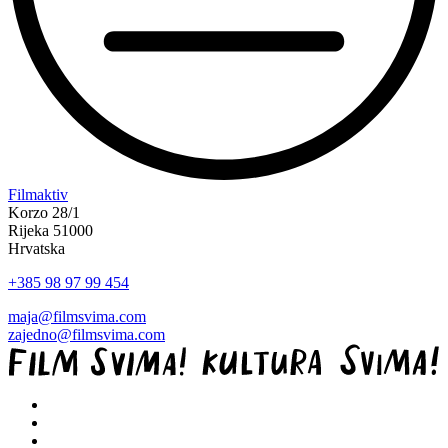
“Koke
Filmaktiv
svima
Korzo 28/1
—
Rijeka 51000
inkluzivna
Hrvatska
Film
+385 98 97 99 454
svima
x
maja@filmsvima.com
Kino
zajedno@filmsvima.com
Mediteran
projekcija
u
Ljetnom
kinu
Bačvice”