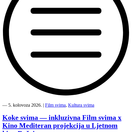
“Kino
Mediteran
―
5. kolovoza 2026.
|
Film svima
,
Kultura svima
i
Film
Koke svima — inkluzivna Film svima x
svima
Kino Mediteran projekcija u Ljetnom
nastavljaju
inkluzivnu