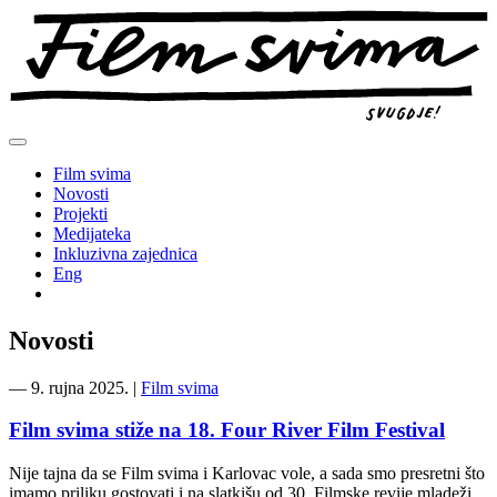
Preskoči
na
sadržaj
Film svima
Novosti
Projekti
Medijateka
Inkluzivna zajednica
Eng
Novosti
―
9. rujna 2025.
|
Film svima
Film svima stiže na 18. Four River Film Festival
Nije tajna da se Film svima i Karlovac vole, a sada smo presretni što
imamo priliku gostovati i na slatkišu od 30. Filmske revije mladeži