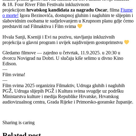
& 18. Four River Film Festivalu inkluzivnom
projekcijom
hrvatskog kandidata za nagradu Oscar
, filma
Fiume
o morte!
Igora Bezinovića, dostupnoj gluhim i nagluhim te slijepim i
slabovidnim osobama te sudjelovanjem u Krupnom planu gdje ćemo
predstaviti rad Filmaktiva i Film svima
Hvala Sanji, Kseniji i Evi na pozivu, stavljanju inkluzivnih
projekcija u glavni program i uvijek najdivnijem gostoprimstvu
Gledamo filmove — zajedno u četvrtak, 11.9.2025. u 20:30 u
dvorcu Novigrad na Dobri. U slučaju kiše selimo u divno Kino
Edison.
—
Film svima!
—
Film svima 2025 organizira Filmaktiv, Udruga gluhih i nagluhih
PGŽ, Udruga slijepih PGŽ i Kultura svima svugdje uz podršku
Ministarstva kulture i medija Republike Hrvatske, Hrvatskog
audiovizualnog centra, Grada Rijeke i Primorsko-goranske županije.
Sharing is caring
Related post