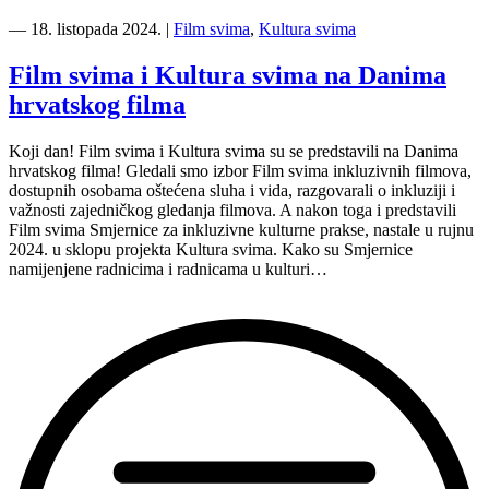
“Kazalište
svima:
―
18. listopada 2024.
|
Film svima
,
Kultura svima
prvi
program
Film svima i Kultura svima na Danima
inkluzivne
hrvatskog filma
pretplate,
Gospođa
ministarka
Koji dan! Film svima i Kultura svima su se predstavili na Danima
31.10.2024.”
hrvatskog filma! Gledali smo izbor Film svima inkluzivnih filmova,
dostupnih osobama oštećena sluha i vida, razgovarali o inkluziji i
važnosti zajedničkog gledanja filmova. A nakon toga i predstavili
Film svima Smjernice za inkluzivne kulturne prakse, nastale u rujnu
2024. u sklopu projekta Kultura svima. Kako su Smjernice
namijenjene radnicima i radnicama u kulturi…