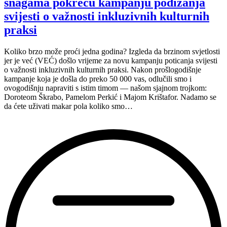
snagama pokreću kampanju podizanja
@
Dodjela
svijesti o važnosti inkluzivnih kulturnih
nagrada
praksi
“Izjednačavanje
mogućnosti”,
12.12.2024.”
Koliko brzo može proći jedna godina? Izgleda da brzinom svjetlosti
jer je već (VEĆ) došlo vrijeme za novu kampanju poticanja svijesti
o važnosti inkluzivnih kulturnih praksi. Nakon prošlogodišnje
kampanje koja je došla do preko 50 000 vas, odlučili smo i
ovogodišnju napraviti s istim timom — našom sjajnom trojkom:
Doroteom Škrabo, Pamelom Perkić i Majom Krištafor. Nadamo se
da ćete uživati makar pola koliko smo…