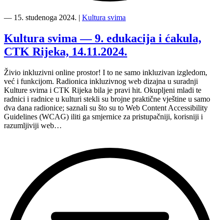
“Kultura
svima:
―
15. studenoga 2024.
|
Kultura svima
Kazalište
svima,
Kultura svima — 9. edukacija i ćakula,
Božićna
CTK Rijeka, 14.11.2024.
priča,
5.12.”
Živio inkluzivni online prostor! I to ne samo inkluzivan izgledom,
već i funkcijom. Radionica inkluzivnog web dizajna u suradnji
Kulture svima i CTK Rijeka bila je pravi hit. Okupljeni mladi te
radnici i radnice u kulturi stekli su brojne praktične vještine u samo
dva dana radionice; saznali su što su to Web Content Accessibility
Guidelines (WCAG) iliti ga smjernice za pristupačniji, korisniji i
razumljiviji web…