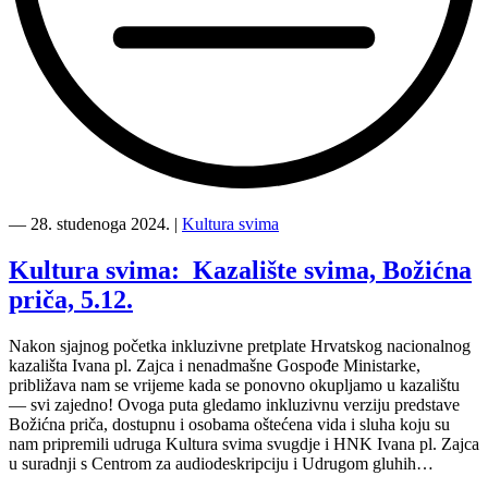
“Inkluzivna
praksa
―
28. studenoga 2024.
|
Kultura svima
—
dodjela
Kultura svima: Kazalište svima, Božićna
nagrada
priča, 5.12.
“Izjednačavanje
mogućnosti”,
predstavljanje
Nakon sjajnog početka inkluzivne pretplate Hrvatskog nacionalnog
Kulture
kazališta Ivana pl. Zajca i nenadmašne Gospođe Ministarke,
svima
približava nam se vrijeme kada se ponovno okupljamo u kazalištu
i
— svi zajedno! Ovoga puta gledamo inkluzivnu verziju predstave
Film
Božićna priča, dostupnu i osobama oštećena vida i sluha koju su
svima
nam pripremili udruga Kultura svima svugdje i HNK Ivana pl. Zajca
projekcija”
u suradnji s Centrom za audiodeskripciju i Udrugom gluhih…