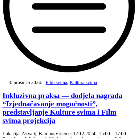
“Kultura
svima
―
3. prosinca 2024.
|
Film svima
,
Kultura svima
i
Film
Inkluzivna praksa — dodjela nagrada
svima
“Izjednačavanje mogućnosti”,
udruženim
snagama
predstavljanje Kulture svima i Film
pokreću
svima projekcija
kampanju
podizanja
svijesti
Lokacija: Akvarij, KampusVrijeme: 12.12.2024., 15:00—17:00—
o