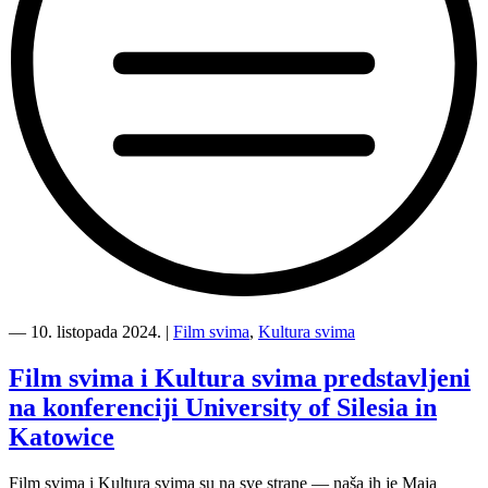
“Film
svima
―
10. listopada 2024.
|
Film svima
,
Kultura svima
i
Kultura
Film svima i Kultura svima predstavljeni
svima
na konferenciji University of Silesia in
na
Danima
Katowice
hrvatskog
filma”
Film svima i Kultura svima su na sve strane — naša ih je Maja