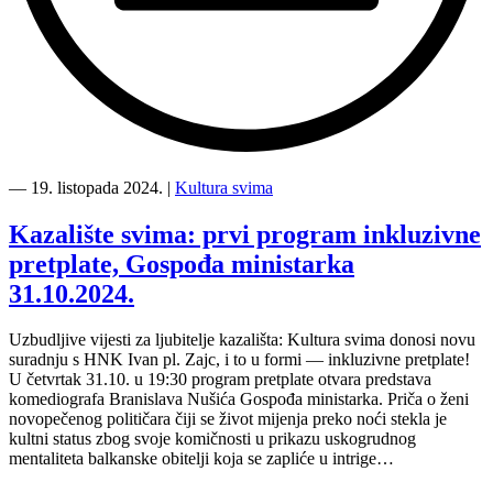
“Kultura
svima
―
19. listopada 2024.
|
Kultura svima
—
deveta
Kazalište svima: prvi program inkluzivne
inkluzivna
pretplate, Gospođa ministarka
ćakula
i
31.10.2024.
edukacija
—
Uzbudljive vijesti za ljubitelje kazališta: Kultura svima donosi novu
Inkluzivni
suradnju s HNK Ivan pl. Zajc, i to u formi — inkluzivne pretplate!
web
U četvrtak 31.10. u 19:30 program pretplate otvara predstava
dizajn”
komediografa Branislava Nušića Gospođa ministarka. Priča o ženi
novopečenog političara čiji se život mijenja preko noći stekla je
kultni status zbog svoje komičnosti u prikazu uskogrudnog
mentaliteta balkanske obitelji koja se zapliće u intrige…