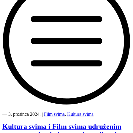
“Kultura
svima
―
3. prosinca 2024.
|
Film svima
,
Kultura svima
i
Film
Kultura svima i Film svima udruženim
svima