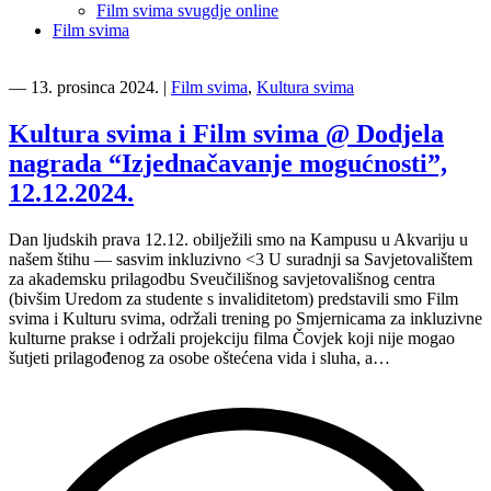
Film svima svugdje online
Film svima
―
13. prosinca 2024.
|
Film svima
,
Kultura svima
Kultura svima i Film svima @ Dodjela
nagrada “Izjednačavanje mogućnosti”,
12.12.2024.
Dan ljudskih prava 12.12. obilježili smo na Kampusu u Akvariju u
našem štihu — sasvim inkluzivno <3 U suradnji sa Savjetovalištem
za akademsku prilagodbu Sveučilišnog savjetovališnog centra
(bivšim Uredom za studente s invaliditetom) predstavili smo Film
svima i Kulturu svima, održali trening po Smjernicama za inkluzivne
kulturne prakse i održali projekciju filma Čovjek koji nije mogao
šutjeti prilagođenog za osobe oštećena vida i sluha, a…