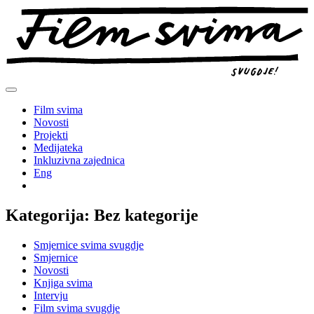
Preskoči
na
sadržaj
Film svima
Novosti
Projekti
Medijateka
Inkluzivna zajednica
Eng
Kategorija:
Bez kategorije
Smjernice svima svugdje
Smjernice
Novosti
Knjiga svima
Intervju
Film svima svugdje