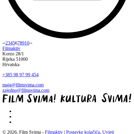
“Film
‹‹
2
3
4
5
6
7
8
9
10
››
svima
Filmaktiv
i
Korzo 28/1
Kultura
Rijeka 51000
svima
Hrvatska
predstavljeni
+385 98 97 99 454
na
konferenciji
maja@filmsvima.com
University
zajedno@filmsvima.com
of
Silesia
in
Katowice”
© 2026. Film Svima -
Filmaktiv
|
Postavke kolačića
,
Uvjeti