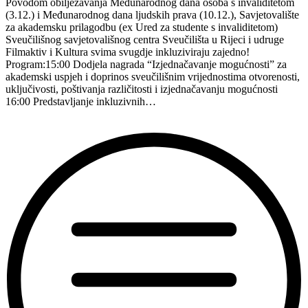
Povodom obilježavanja Međunarodnog dana osoba s invaliditetom
važnosti
(3.12.) i Međunarodnog dana ljudskih prava (10.12.), Savjetovalište
inkluzivnih
za akademsku prilagodbu (ex Ured za studente s invaliditetom)
kulturnih
Sveučilišnog savjetovališnog centra Sveučilišta u Rijeci i udruge
praksi”
Filmaktiv i Kultura svima svugdje inkluziviraju zajedno!
Program:15:00 Dodjela nagrada “Izjednačavanje mogućnosti” za
akademski uspjeh i doprinos sveučilišnim vrijednostima otvorenosti,
uključivosti, poštivanja različitosti i izjednačavanju mogućnosti
16:00 Predstavljanje inkluzivnih…