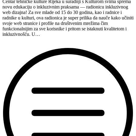
Centar tehničke kulture Rijeka u suradnji s Kulturom svima sprema
14.11.2024.”
novu edukaciju o inkluzivnim praksama — radionicu inkluzivnog
web dizajna! Za sve mlade od 15 do 30 godina, kao i radnice i
radnike u kulturi, ova radionica je super prilika da nauče kako učiniti
svoje web stranice i profile na društvenim mrežima čim
funkcionalnijim za sve korisnike i pritom se istaknuti kvalitetom i
inkluzivnošću. U…