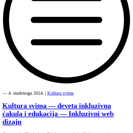
“Kultura
svima
―
4. studenoga 2024.
|
Kultura svima
—
9.
Kultura svima — deveta inkluzivna
edukacija
ćakula i edukacija — Inkluzivni web
i
ćakula,
dizajn
CTK
Rijeka,