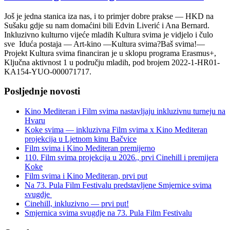
Još je jedna stanica iza nas, i to primjer dobre prakse — HKD na
Sušaku gdje su nam domaćini bili Edvin Liverić i Ana Bernard.
Inkluzivno kulturno vijeće mladih Kultura svima je vidjelo i čulo
sve Iduća postaja — Art-kino —Kultura svima?Baš svima!—
Projekt Kultura svima financiran je u sklopu programa Erasmus+,
Ključna aktivnost 1 u području mladih, pod brojem 2022-1-HR01-
KA154-YUO-000071717.
Posljednje novosti
Kino Mediteran i Film svima nastavljaju inkluzivnu turneju na
Hvaru
Koke svima — inkluzivna Film svima x Kino Mediteran
projekcija u Ljetnom kinu Bačvice
Film svima i Kino Mediteran premijerno
110. Film svima projekcija u 2026., prvi Cinehill i premijera
Koke
Film svima i Kino Mediteran, prvi put
Na 73. Pula Film Festivalu predstavljene Smjernice svima
svugdje
Cinehill, inkluzivno — prvi put!
Smjernica svima svugdje na 73. Pula Film Festivalu