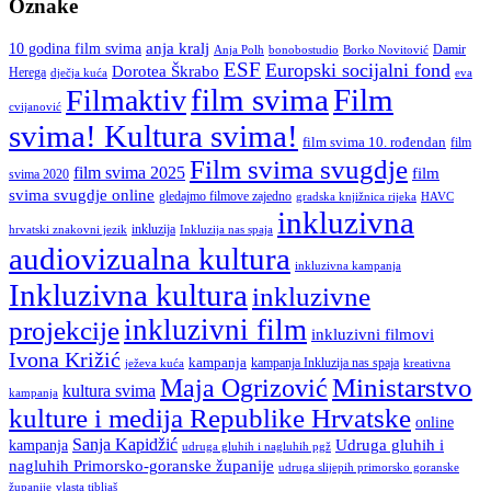
Oznake
anja kralj
10 godina film svima
Damir
Anja Polh
Borko Novitović
bonobostudio
ESF
Europski socijalni fond
Dorotea Škrabo
Herega
dječja kuća
eva
film svima
Film
Filmaktiv
cvijanović
svima! Kultura svima!
film svima 10. rođendan
film
Film svima svugdje
film svima 2025
film
svima 2020
svima svugdje online
gledajmo filmove zajedno
gradska knjižnica rijeka
HAVC
inkluzivna
inkluzija
hrvatski znakovni jezik
Inkluzija nas spaja
audiovizualna kultura
inkluzivna kampanja
Inkluzivna kultura
inkluzivne
inkluzivni film
projekcije
inkluzivni filmovi
Ivona Križić
kampanja
kampanja Inkluzija nas spaja
ježeva kuća
kreativna
Ministarstvo
Maja Ogrizović
kultura svima
kampanja
kulture i medija Republike Hrvatske
online
Sanja Kapidžić
kampanja
Udruga gluhih i
udruga gluhih i nagluhih pgž
nagluhih Primorsko-goranske županije
udruga slijepih primorsko goranske
vlasta tibljaš
županije