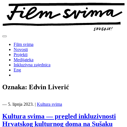
Preskoči
na
sadržaj
Film svima
Novosti
Projekti
Medijateka
Inkluzivna zajednica
Eng
Oznaka:
Edvin Liverić
―
5. lipnja 2023.
|
Kultura svima
Kultura svima — pregled inkluzivnosti
Hrvatskog kulturnog doma na Sušaku