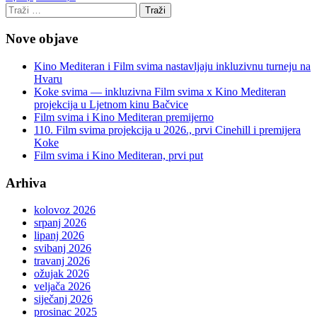
Nove objave
Kino Mediteran i Film svima nastavljaju inkluzivnu turneju na
Hvaru
Koke svima — inkluzivna Film svima x Kino Mediteran
projekcija u Ljetnom kinu Bačvice
Film svima i Kino Mediteran premijerno
110. Film svima projekcija u 2026., prvi Cinehill i premijera
Koke
Film svima i Kino Mediteran, prvi put
Arhiva
kolovoz 2026
srpanj 2026
lipanj 2026
svibanj 2026
travanj 2026
ožujak 2026
veljača 2026
siječanj 2026
prosinac 2025