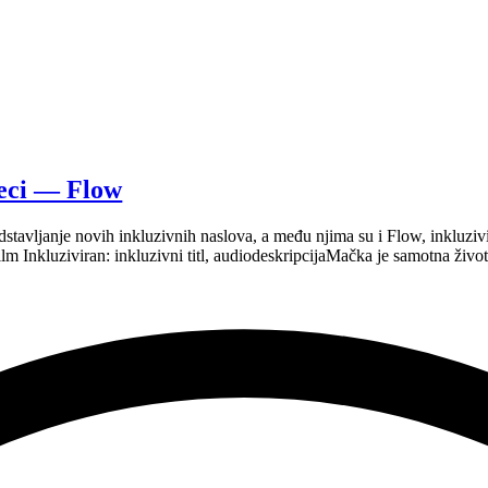
teci — Flow
dstavljanje novih inkluzivnih naslova, a među njima su i Flow, inkluzi
 Inkluziviran: inkluzivni titl, audiodeskripcija​​Mačka je samotna život