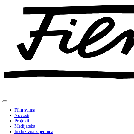
Preskoči
na
sadržaj
Film svima
Novosti
Projekti
Medijateka
Inkluzivna zajednica