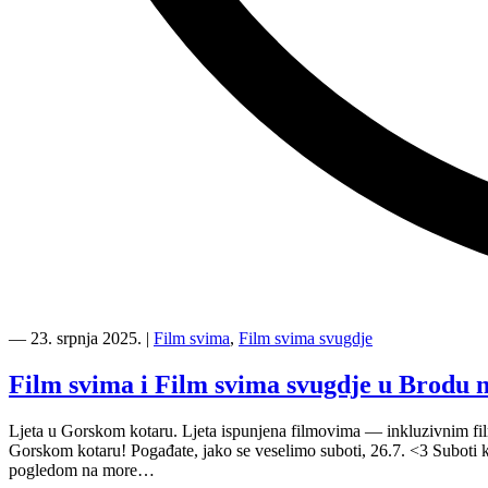
“
―
23. srpnja 2025.
|
Film svima
,
Film svima svugdje
Novo
u
Film svima i Film svima svugdje u Brodu 
inkluzivnoj
Film
Ljeta u Gorskom kotaru. Ljeta ispunjena filmovima — inkluzivnim film
svima
Gorskom kotaru! Pogađate, jako se veselimo suboti, 26.7. <3 Suboti k
Medijateci
pogledom na more…
—