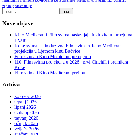
udruga slijepih primorsko goranske
vlasta tibljaš
županije
Nove objave
Kino Mediteran i Film svima nastavljaju inkluzivnu turneju na
Hvaru
Koke svima — inkluzivna Film svima x Kino Mediteran
projekcija u Ljetnom kinu Bačvice
Film svima i Kino Mediteran premijerno
110. Film svima projekcija u 2026., prvi Cinehill i premijera
Koke
Film svima i Kino Mediteran, prvi put
Arhiva
kolovoz 2026
srpanj 2026
lipanj 2026
svibanj 2026
travanj 2026
ožujak 2026
veljača 2026
siječanj 2026