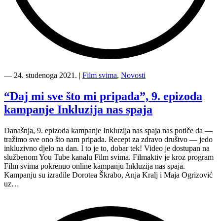
“10.
epizoda
―
24. studenoga 2021.
|
Film svima
,
Novosti
kampanje
Inkluzija
“Daj mi sve što mi pripada”, 9. epizoda
nas
kampanje Inkluzija nas spaja
spaja
—
Stvori
Današnja, 9. epizoda kampanje Inkluzija nas spaja nas potiče da —
mjesto
tražimo sve ono što nam pripada. Recept za zdravo društvo — jedo
za
inkluzivno djelo na dan. I to je to, dobar tek! Video je dostupan na
druge”
službenom You Tube kanalu Film svima. Filmaktiv je kroz program
Film svima pokrenuo online kampanju Inkluzija nas spaja.
Kampanju su izradile Dorotea Škrabo, Anja Kralj i Maja Ogrizović
uz…