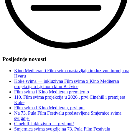
“Peta
epizoda
Posljednje novosti
kampanje
Inkluzija
Kino Mediteran i Film svima nastavljaju inkluzivnu turneju na
nas
Hvaru
spaja”
Koke svima — inkluzivna Film svima x Kino Mediteran
projekcija u Ljetnom kinu Bačvice
Film svima i Kino Mediteran premijerno
110. Film svima projekcija u 2026., prvi Cinehill i premijera
Koke
Film svima i Kino Mediteran, prvi put
Na 73. Pula Film Festivalu predstavljene Smjernice svima
svugdje
Cinehill, inkluzivno — prvi put!
Smjernica svima svugdje na 73. Pula Film Festivalu