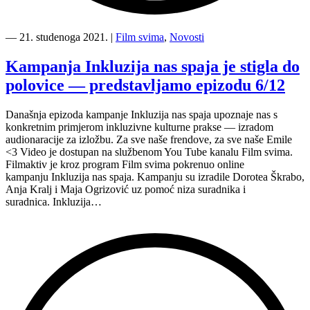
“7.
epizoda
―
21. studenoga 2021.
|
Film svima
,
Novosti
kampanje
Inkluzija
Kampanja Inkluzija nas spaja je stigla do
nas
polovice — predstavljamo epizodu 6/12
spaja”
Današnja epizoda kampanje Inkluzija nas spaja upoznaje nas s
konkretnim primjerom inkluzivne kulturne prakse — izradom
audionaracije za izložbu. Za sve naše frendove, za sve naše Emile
<3 Video je dostupan na službenom You Tube kanalu Film svima.
Filmaktiv je kroz program Film svima pokrenuo online
kampanju Inkluzija nas spaja. Kampanju su izradile Dorotea Škrabo,
Anja Kralj i Maja Ogrizović uz pomoć niza suradnika i
suradnica. Inkluzija…