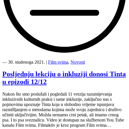
“Sretan
Međunarodni
―
30. studenoga 2021.
|
Film svima
,
Novosti
dan
osoba
Posljednju lekciju o inkluziji donosi Tinta
s
u epizodi 12/12
invaliditetom!”
Nakon što smo poslušali i pogledali 11 verzija razumijevanja
inkluzivnih kulturnih praksi i same inkluzije, zaključno nas s
pojmovima upoznaje Tinta koja u slobodno vrijeme ispunjava
razmišljanjem o metodama kojima može svoju zajednicu i društvo
učiniti uključivijim. Možda nemamo crni petak, ali imamo crnog
psa. I to psa sveznalicu. Video je dostupan na službenom You Tube
kanalu Film svima. Filmaktiv je kroz program Film svima…