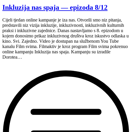
što
Inkluzija nas spaja — epizoda 8/12
mi
pripada”,
Cijeli tjedan online kampanje je iza nas. Otvorili smo niz pitanja,
9.
predstavili niz vizija inkluzije, inkluzivnosti, inkluzivnih kulturnih
epizoda
praksi i inkluzivne zajednice. Danas nastavljamo s 8. epizodom u
kampanje
kojem donosimo prikaz inkluzivnog društva kroz iskustvo odlaska u
Inkluzija
kino. Svi. Zajedno. Video je dostupan na službenom You Tube
nas
kanalu Film svima. Filmaktiv je kroz program Film svima pokrenuo
spaja”
online kampanju Inkluzija nas spaja. Kampanju su izradile
Dorotea…