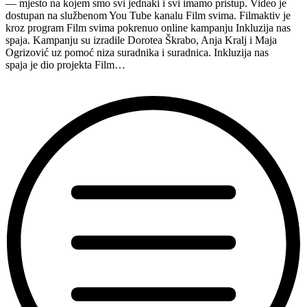
— mjesto na kojem smo svi jednaki i svi imamo pristup. Video je
epizoda
dostupan na službenom You Tube kanalu Film svima. Filmaktiv je
11/12”
kroz program Film svima pokrenuo online kampanju Inkluzija nas
spaja. Kampanju su izradile Dorotea Škrabo, Anja Kralj i Maja
Ogrizović uz pomoć niza suradnika i suradnica. Inkluzija nas
spaja je dio projekta Film…