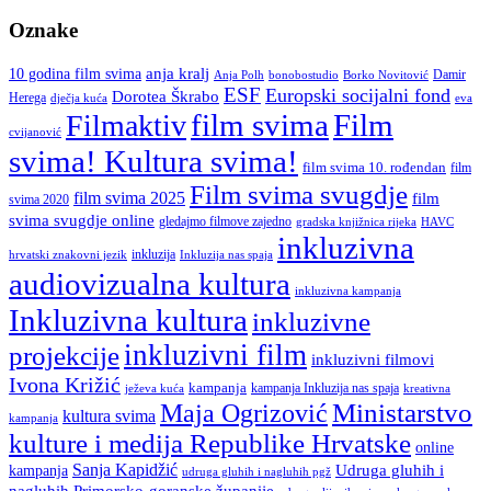
Oznake
anja kralj
10 godina film svima
Damir
Anja Polh
Borko Novitović
bonobostudio
ESF
Europski socijalni fond
Dorotea Škrabo
Herega
dječja kuća
eva
film svima
Film
Filmaktiv
cvijanović
svima! Kultura svima!
film svima 10. rođendan
film
Film svima svugdje
film svima 2025
film
svima 2020
svima svugdje online
gledajmo filmove zajedno
gradska knjižnica rijeka
HAVC
inkluzivna
inkluzija
hrvatski znakovni jezik
Inkluzija nas spaja
audiovizualna kultura
inkluzivna kampanja
Inkluzivna kultura
inkluzivne
inkluzivni film
projekcije
inkluzivni filmovi
Ivona Križić
kampanja
kampanja Inkluzija nas spaja
ježeva kuća
kreativna
Ministarstvo
Maja Ogrizović
kultura svima
kampanja
kulture i medija Republike Hrvatske
online
Sanja Kapidžić
kampanja
Udruga gluhih i
udruga gluhih i nagluhih pgž
nagluhih Primorsko-goranske županije