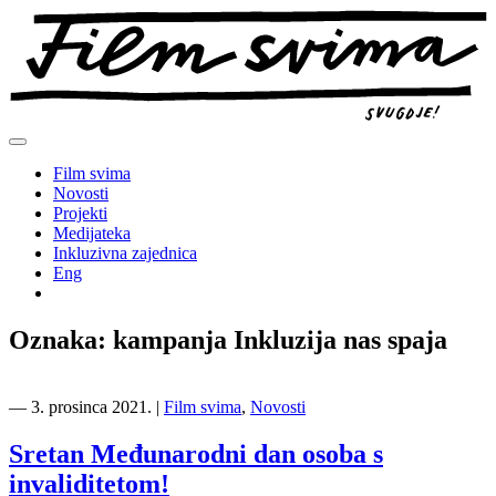
Preskoči
na
sadržaj
Film svima
Novosti
Projekti
Medijateka
Inkluzivna zajednica
Eng
Oznaka:
kampanja Inkluzija nas spaja
―
3. prosinca 2021.
|
Film svima
,
Novosti
Sretan Međunarodni dan osoba s
invaliditetom!