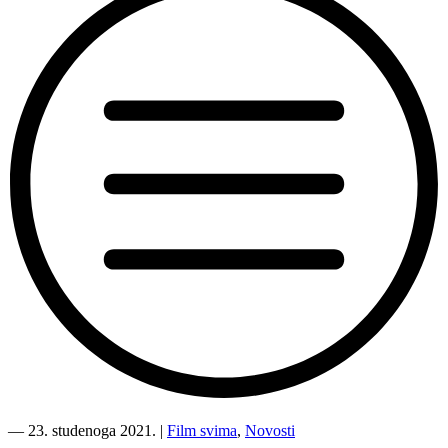
““Daj
mi
―
23. studenoga 2021.
|
Film svima
,
Novosti
sve