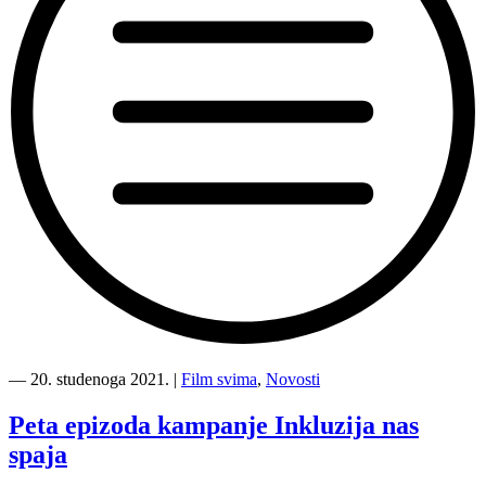
“Kampanja
Inkluzija
―
20. studenoga 2021.
|
Film svima
,
Novosti
nas
spaja
Peta epizoda kampanje Inkluzija nas
je
spaja
stigla
do