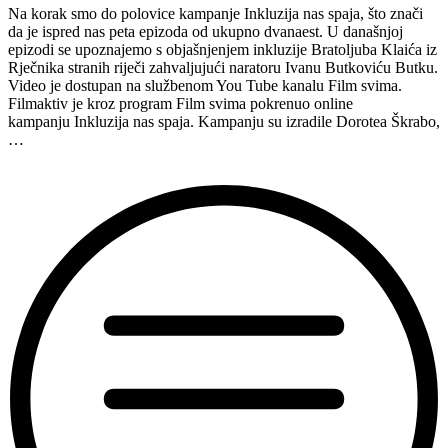
polovice
Na korak smo do polovice kampanje Inkluzija nas spaja, što znači
—
da je ispred nas peta epizoda od ukupno dvanaest. U današnjoj
predstavljamo
epizodi se upoznajemo s objašnjenjem inkluzije Bratoljuba Klaića iz
epizodu
Rječnika stranih riječi zahvaljujući naratoru Ivanu Butkoviću Butku.
6/12”
Video je dostupan na službenom You Tube kanalu Film svima.
Filmaktiv je kroz program Film svima pokrenuo online
kampanju Inkluzija nas spaja. Kampanju su izradile Dorotea Škrabo,
…