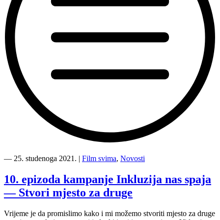
“Korak
do
―
25. studenoga 2021.
|
Film svima
,
Novosti
posljednje
epizode
10. epizoda kampanje Inkluzija nas spaja
kampanje
— Stvori mjesto za druge
Inkluzija
nas
spaja
Vrijeme je da promislimo kako i mi možemo stvoriti mjesto za druge
—