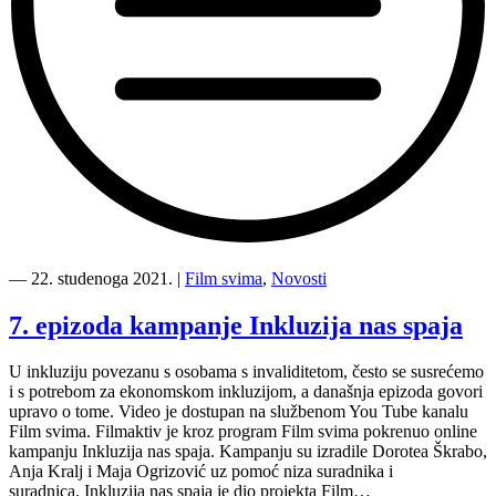
“Inkluzija
nas
―
22. studenoga 2021.
|
Film svima
,
Novosti
spaja
—
7. epizoda kampanje Inkluzija nas spaja
epizoda
8/12”
U inkluziju povezanu s osobama s invaliditetom, često se susrećemo
i s potrebom za ekonomskom inkluzijom, a današnja epizoda govori
upravo o tome. Video je dostupan na službenom You Tube kanalu
Film svima. Filmaktiv je kroz program Film svima pokrenuo online
kampanju Inkluzija nas spaja. Kampanju su izradile Dorotea Škrabo,
Anja Kralj i Maja Ogrizović uz pomoć niza suradnika i
suradnica. Inkluzija nas spaja je dio projekta Film…