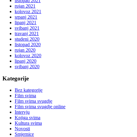
listopad 2021
rujan 2021
kolovoz 2021
srpanj 2021
lipanj 2021
svibanj 2021
travanj 2021
studeni 2020
listopad 2020
rujan 2020
kolovoz 2020
lipanj 2020
svibanj 2020
Kategorije
Bez kategorije
Film svima
Film svima svugdje
Film svima svugdje online
Intervju
Knjiga svima
Kultura svima
Novosti
Smjernice