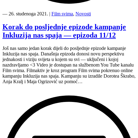
“Posljednju
lekciju
―
26. studenoga 2021.
|
Film svima
,
Novosti
o
inkluziji
Korak do posljednje epizode kampanje
donosi
Inkluzija nas spaja — epizoda 11/12
Tinta
u
epizodi
Još nas samo jedan korak dijeli do posljednje epizode kampanje
12/12”
Inkluzija nas spaja. Današnja epizoda donosi novu perspektivu
jednakosti i viziju svijeta u kojem su svi — uključeni i kojoj
nazdravljamo <3 Video je dostupan na službenom You Tube kanalu
Film svima. Filmaktiv je kroz program Film svima pokrenuo online
kampanju Inkluzija nas spaja. Kampanju su izradile Dorotea Škrabo,
Anja Kralj i Maja Ogrizović uz pomoć…