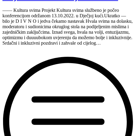
—— Kultura svima Projekt Kultura svima službeno je počeo
konferencijom održanom 13.10.2022. u Dječjoj kući.Ukratko —
bilo je D I V N O i jedva čekamo nastavak Hvala svima na dolasku,
moderatoru i sudionicima okruglog stola na podijeljenim mislima i
zajedničkim zaključcima. Iznad svega, hvala na volji, entuzijazmu,
optimizmu i duuuubokom uvjerenju da možemo bolje i inkluzivnije.
Srdačni i inkluzivni pozdravi i zahvale od cijelog…