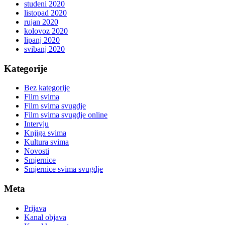
studeni 2020
listopad 2020
rujan 2020
kolovoz 2020
lipanj 2020
svibanj 2020
Kategorije
Bez kategorije
Film svima
Film svima svugdje
Film svima svugdje online
Intervju
Knjiga svima
Kultura svima
Novosti
Smjernice
Smjernice svima svugdje
Meta
Prijava
Kanal objava