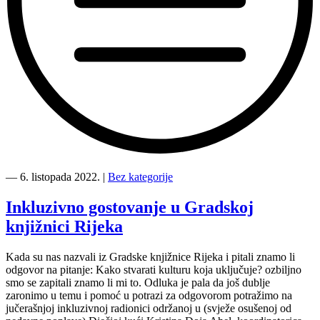
“[Odgođeno
na
―
6. listopada 2022.
|
Bez kategorije
4.11.]
UGIN
Inkluzivno gostovanje u Gradskoj
Filmski
knjižnici Rijeka
vrt
stiže
u
Kada su nas nazvali iz Gradske knjižnice Rijeka i pitali znamo li
Varaždin!”
odgovor na pitanje: Kako stvarati kulturu koja uključuje? ozbiljno
smo se zapitali znamo li mi to. Odluka je pala da još dublje
zaronimo u temu i pomoć u potrazi za odgovorom potražimo na
jučerašnjoj inkluzivnoj radionici održanoj u (svježe osušenoj od