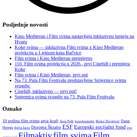
“Inkluzivno
gostovanje
Posljednje novosti
u
Gradskoj
Kino Mediteran i Film svima nastavljaju inkluzivnu turneju na
knjižnici
Hvaru
Rijeka”
Koke svima — inkluzivna Film svima x Kino Mediteran
projekcija u Ljetnom kinu Bačvice
Film svima i Kino Mediteran premijerno
110. Film svima projekcija u 2026., prvi Cinehill i premijera
Koke
Film svima i Kino Mediteran, prvi put
Na 73. Pula Film Festivalu predstavljene Smjernice svima
svugdje
Cinehill, inkluzivno — prvi put!
Smjernica svima svugdje na 73. Pula Film Festivalu
Oznake
anja kralj
10 godina film svima
Damir
Anja Polh
Borko Novitović
bonobostudio
ESF
Europski socijalni fond
Dorotea Škrabo
Herega
dječja kuća
eva
film svima
Film
Filmaktiv