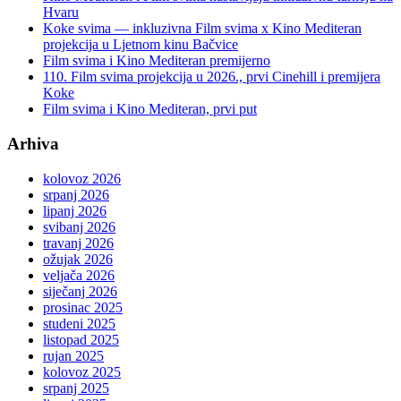
Hvaru
Koke svima — inkluzivna Film svima x Kino Mediteran
projekcija u Ljetnom kinu Bačvice
Film svima i Kino Mediteran premijerno
110. Film svima projekcija u 2026., prvi Cinehill i premijera
Koke
Film svima i Kino Mediteran, prvi put
Arhiva
kolovoz 2026
srpanj 2026
lipanj 2026
svibanj 2026
travanj 2026
ožujak 2026
veljača 2026
siječanj 2026
prosinac 2025
studeni 2025
listopad 2025
rujan 2025
kolovoz 2025
srpanj 2025