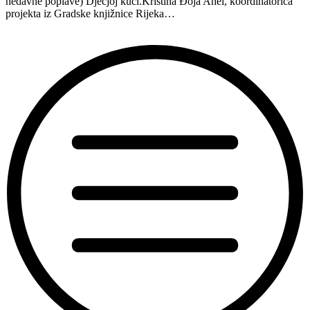
nedavne poplave) Dječjoj kući.Kristina Đoja Ahel, koordinatorica
projekta iz Gradske knjižnice Rijeka…