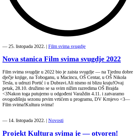
“Film
svima
―
25. listopada 2022.
|
Film svima svugdje
svugdje
u
Nova stanica Film svima svugdje 2022
OŠ
Brajda”
Film svima svugdje u 2022 bio je zaista svugdje — na Tjednu dobre
dječje knjige, na Toboganu, u Macincu, OŠ Centar, u OŠ Nikola
Tesla, u udruzi Portić i u Dubravi.Ali nismo ni blizu kraju!Ovaj
petak, 28.10. družimo se sa svim nižim razredima OŠ Brajda
<3Nakon toga putujemo u odgođeni Varaždin 4.11. i zatvaramo
ovogodišnju sezonu prvim vrtićem u programu, DV Krnjevo <3—
Film svima!Kultura svima!
―
14. listopada 2022.
|
Novosti
Projekt Kultura svima je — otvoren!