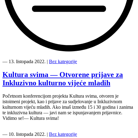
“Projekt
Kultura
―
13. listopada 2022.
|
Bez kategorije
svima
je
Kultura svima — Otvorene prijave za
—
Inkluzivno kulturno vijeće mladih
otvoren!”
Početnom konferencijom projekta Kultura svima, otvoren je
istoimeni projekt, kao i prijave za sudjelovanje u Inkluzivnom
kulturnom vijeću mladih. Ako imaš između 15 i 30 godina i zanima
te inkluzivna kultura — javi nam se ispunjavanjem prijavnice.
Vidimo se!— Kultura svima!
―
10. listopada 2022.
|
Bez kategorije