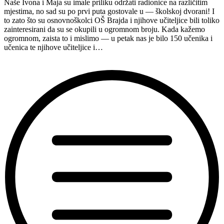
Naše Ivona i Maja su imale priliku održati radionice na različitim
mjestima, no sad su po prvi puta gostovale u — školskoj dvorani! I
to zato što su osnovnoškolci OŠ Brajda i njihove učiteljice bili toliko
zainteresirani da su se okupili u ogromnom broju. Kada kažemo
ogromnom, zaista to i mislimo — u petak nas je bilo 150 učenika i
učenica te njihove učiteljice i…