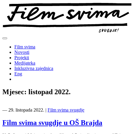
Preskoči
na
sadržaj
Film svima
Novosti
Projekti
Medijateka
Inkluzivna zajednica
Eng
Mjesec:
listopad 2022.
―
29. listopada 2022.
|
Film svima svugdje
Film svima svugdje u OŠ Brajda