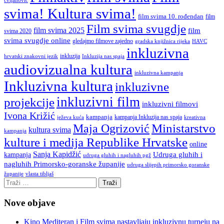
cvijanović
svima! Kultura svima!
film svima 10. rođendan
film
Film svima svugdje
film svima 2025
film
svima 2020
svima svugdje online
gledajmo filmove zajedno
gradska knjižnica rijeka
HAVC
inkluzivna
inkluzija
hrvatski znakovni jezik
Inkluzija nas spaja
audiovizualna kultura
inkluzivna kampanja
Inkluzivna kultura
inkluzivne
inkluzivni film
projekcije
inkluzivni filmovi
Ivona Križić
kampanja
kampanja Inkluzija nas spaja
ježeva kuća
kreativna
Ministarstvo
Maja Ogrizović
kultura svima
kampanja
kulture i medija Republike Hrvatske
online
Sanja Kapidžić
kampanja
Udruga gluhih i
udruga gluhih i nagluhih pgž
nagluhih Primorsko-goranske županije
udruga slijepih primorsko goranske
vlasta tibljaš
županije
Nove objave
Kino Mediteran i Film svima nastavljaju inkluzivnu turneju na