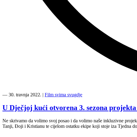
“Film
svima
―
30. travnja 2022.
|
Film svima svugdje
je
nastavio
U Dječjoj kući otvorena 3. sezona projekt
ići
svugdje
Ne skrivamo da volimo svoj posao i da volimo naše inkluzivne projek
—
Tanji, Đoji i Kristianu te cijelom ostatku ekipe koji stoje iza Tjedna
bili
smo