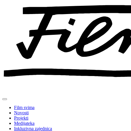
Preskoči
na
sadržaj
Film svima
Novosti
Projekti
Medijateka
Inkluzivna zajednica