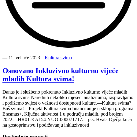
“Film
svima
―
11. veljače 2023.
|
Kultura svima
na
HRT-
Osnovano Inkluzivno kulturno vijeće
u!”
mladih Kultura svima!
Danas je i službeno pokrenuto Inkluzivno kulturno vijeće mladih
Kultura svima Narednih nekoliko mjeseci analiziramo, raspravljamo
i podižemo svijest o važnosti dostupnosti kulture.—Kultura svima?
Baš svima!—Projekt Kultura svima financiran je u sklopu programa
Erasmus+, Ključna aktivnost 1 u području mladih, pod brojem
2022-1-HR01-KA154-YUO-000071717.—p.s. Hvala Dječja kuća
na gostoprimstvu i podržavanju inkluzivnosti
Posljednje novosti