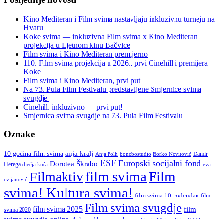
Kino Mediteran i Film svima nastavljaju inkluzivnu turneju na
Hvaru
Koke svima — inkluzivna Film svima x Kino Mediteran
projekcija u Ljetnom kinu Bačvice
Film svima i Kino Mediteran premijerno
110. Film svima projekcija u 2026., prvi Cinehill i premijera
Koke
Film svima i Kino Mediteran, prvi put
Na 73. Pula Film Festivalu predstavljene Smjernice svima
svugdje
Cinehill, inkluzivno — prvi put!
Smjernica svima svugdje na 73. Pula Film Festivalu
Oznake
anja kralj
10 godina film svima
Damir
Anja Polh
Borko Novitović
bonobostudio
ESF
Europski socijalni fond
Dorotea Škrabo
Herega
dječja kuća
eva
film svima
Film
Filmaktiv
cvijanović
svima! Kultura svima!
film svima 10. rođendan
film
Film svima svugdje
film svima 2025
film
svima 2020
svima svugdje online