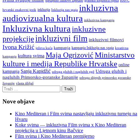
gledajmo filmove zajedno
gradska knjižnica rijeka
HAVC
inkluzivna
inkluzija
hrvatski znakovni jezik
Inkluzija nas spaja
audiovizualna kultura
inkluzivna kampanja
Inkluzivna kultura
inkluzivne
inkluzivni film
projekcije
inkluzivni filmovi
Ivona Križić
kampanja
kampanja Inkluzija nas spaja
ježeva kuća
kreativna
Ministarstvo
Maja Ogrizović
kultura svima
kampanja
kulture i medija Republike Hrvatske
online
Sanja Kapidžić
kampanja
Udruga gluhih i
udruga gluhih i nagluhih pgž
nagluhih Primorsko-goranske županije
udruga slijepih primorsko goranske
vlasta tibljaš
županije
Nove objave
Kino Mediteran i Film svima nastavljaju inkluzivnu turneju na
Hvaru
Koke svima — inkluzivna Film svima x Kino Mediteran
projekcija u Ljetnom kinu Bačvice
Film svima i Kino Mediteran premijerno