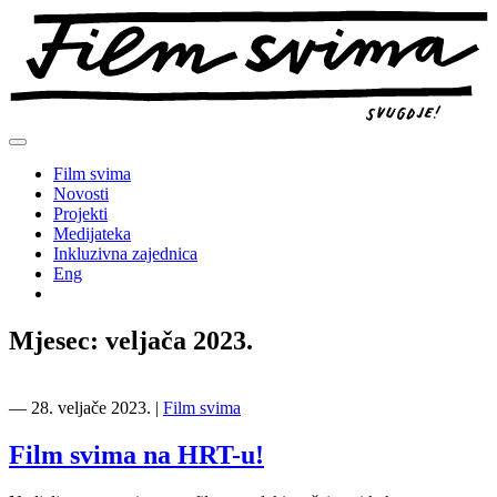
Preskoči
na
sadržaj
Film svima
Novosti
Projekti
Medijateka
Inkluzivna zajednica
Eng
Mjesec:
veljača 2023.
―
28. veljače 2023.
|
Film svima
Film svima na HRT-u!