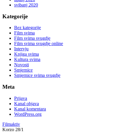
svibanj 2020
Kategorije
Bez kategorije
Film svima
Film svima svugdje
Film svima svugdje online
Intervju
Knjiga svima
Kultura svima
Novosti
Smjernice
Smjernice svima svugdje
Meta
Prijava
Kanal objava
Kanal komentara
WordPress.org
Filmaktiv
Korzo 28/1