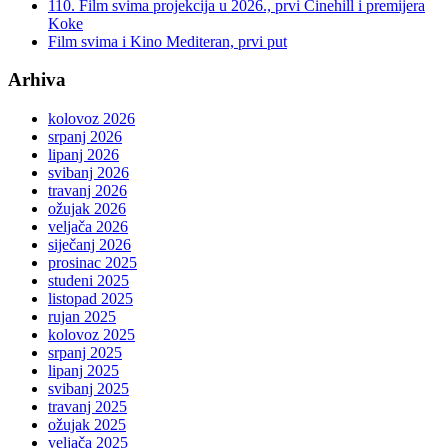
110. Film svima projekcija u 2026., prvi Cinehill i premijera
Koke
Film svima i Kino Mediteran, prvi put
Arhiva
kolovoz 2026
srpanj 2026
lipanj 2026
svibanj 2026
travanj 2026
ožujak 2026
veljača 2026
siječanj 2026
prosinac 2025
studeni 2025
listopad 2025
rujan 2025
kolovoz 2025
srpanj 2025
lipanj 2025
svibanj 2025
travanj 2025
ožujak 2025
veljača 2025