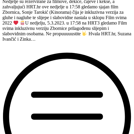
Nedjelje su rezervirane za filmove, dekice, čajeve i kekse, a
zahvaljujući HRT.hr ove nedjelje u 17:58 gledamo sjajan film
Zbornica, Sonje Tarokić (Kinorama) čija je inkluzivna verzija za
gluhe i nagluhe te slijepe i slabovidne nastala u sklopu Film svima
2022
U nedjelju, 5.3.2023. u 17:58 na HRT3 gledamo Film
svima inkluzivnu verziju Zbornice prilagođenu slijepim i
slabovidnim osobama. Ne propuuuuustite
Hvala HRT.hr, Suzana
Ivančić i Zinka…