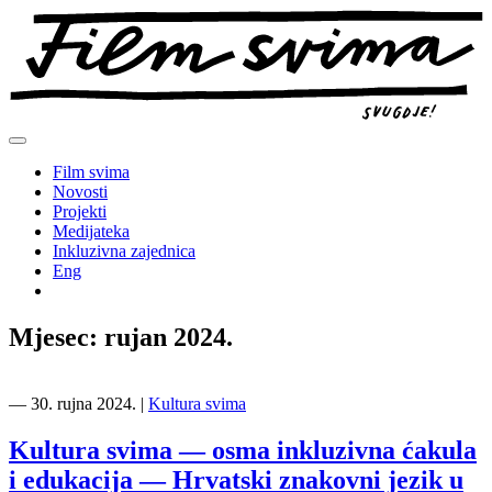
Preskoči
na
sadržaj
Film svima
Novosti
Projekti
Medijateka
Inkluzivna zajednica
Eng
Mjesec:
rujan 2024.
―
30. rujna 2024.
|
Kultura svima
Kultura svima — osma inkluzivna ćakula
i edukacija — Hrvatski znakovni jezik u