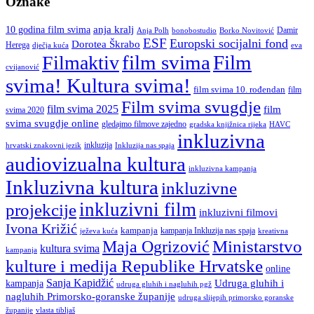
Oznake
anja kralj
10 godina film svima
Damir
Anja Polh
Borko Novitović
bonobostudio
ESF
Europski socijalni fond
Dorotea Škrabo
Herega
dječja kuća
eva
film svima
Film
Filmaktiv
cvijanović
svima! Kultura svima!
film svima 10. rođendan
film
Film svima svugdje
film svima 2025
film
svima 2020
svima svugdje online
gledajmo filmove zajedno
gradska knjižnica rijeka
HAVC
inkluzivna
inkluzija
hrvatski znakovni jezik
Inkluzija nas spaja
audiovizualna kultura
inkluzivna kampanja
Inkluzivna kultura
inkluzivne
inkluzivni film
projekcije
inkluzivni filmovi
Ivona Križić
kampanja
kampanja Inkluzija nas spaja
ježeva kuća
kreativna
Ministarstvo
Maja Ogrizović
kultura svima
kampanja
kulture i medija Republike Hrvatske
online
Sanja Kapidžić
kampanja
Udruga gluhih i
udruga gluhih i nagluhih pgž
nagluhih Primorsko-goranske županije
udruga slijepih primorsko goranske
vlasta tibljaš
županije