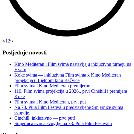
“Film
‹‹
1
2
››
svima
2024
Posljednje novosti
je
počeo!”
Kino Mediteran i Film svima nastavljaju inkluzivnu turneju na
Hvaru
Koke svima — inkluzivna Film svima x Kino Mediteran
projekcija u Ljetnom kinu Bačvice
Film svima i Kino Mediteran premijerno
110. Film svima projekcija u 2026., prvi Cinehill i premijera
Koke
Film svima i Kino Mediteran, prvi put
Na 73. Pula Film Festivalu predstavljene Smjernice svima
svugdje
Cinehill, inkluzivno — prvi put!
Smjernica svima svugdje na 73. Pula Film Festivalu