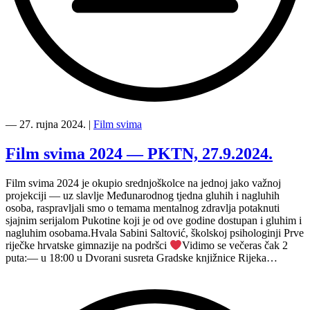
“Kultura
svima
―
27. rujna 2024.
|
Film svima
—
Smjernice
Film svima 2024 — PKTN, 27.9.2024.
za
inkluzivne
Film svima 2024 je okupio srednjoškolce na jednoj jako važnoj
kulturne
projekciji — uz slavlje Međunarodnog tjedna gluhih i nagluhih
prakse”
osoba, raspravljali smo o temama mentalnog zdravlja potaknuti
sjajnim serijalom Pukotine koji je od ove godine dostupan i gluhim i
nagluhim osobama.Hvala Sabini Saltović, školskoj psihologinji Prve
riječke hrvatske gimnazije na podršci
Vidimo se večeras čak 2
puta:— u 18:00 u Dvorani susreta Gradske knjižnice Rijeka…