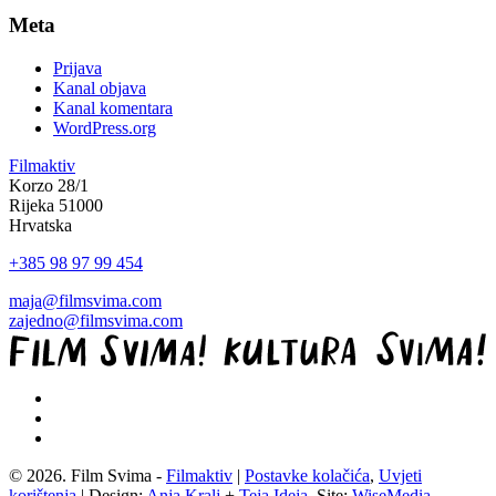
Meta
Prijava
Kanal objava
Kanal komentara
WordPress.org
Filmaktiv
Korzo 28/1
Rijeka 51000
Hrvatska
+385 98 97 99 454
maja@filmsvima.com
zajedno@filmsvima.com
© 2026. Film Svima -
Filmaktiv
|
Postavke kolačića
,
Uvjeti
korištenja
| Design:
Anja Kralj
+
Teja Ideja
, Site:
WiseMedia