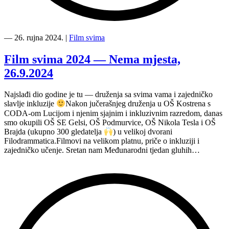
“Film
svima
―
26. rujna 2024.
|
Film svima
i
Film
Film svima 2024 — Nema mjesta,
svima
26.9.2024
svugdje
—
dvije
Najslađi dio godine je tu — druženja sa svima vama i zajedničko
projekcije
slavlje inkluzije
Nakon jučerašnjeg druženja u OŠ Kostrena s
u
CODA-om Lucijom i njenim sjajnim i inkluzivnim razredom, danas
OŠ
smo okupili OŠ SE Gelsi, OŠ Podmurvice, OŠ Nikola Tesla i OŠ
Fran
Brajda (ukupno 300 gledatelja
) u velikoj dvorani
Franković”
Filodrammatica.Filmovi na velikom platnu, priče o inkluziji i
zajedničko učenje. Sretan nam Međunarodni tjedan gluhih…