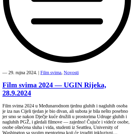
“Kultura
svima
―
29. rujna 2024.
|
Film svima
,
Novosti
—
osma
Film svima 2024 — UGIN Rijeka,
inkluzivna
28.9.2024
ćakula
i
edukacija
Film svima 2024 u Međunarodnom tjednu gluhih i nagluhih osoba
—
je iza nas Cijeli tjedan je bio divan, ali subota je bila nešto posebno
Hrvatski
jer smo se nakon Dječje kuće družili u prostorima Udruge gluhih i
znakovni
nagluhih PGŽ, i gledali filmove — zajedno! Čujuće i videće osobe,
jezik
osobe oštećena sluha i vida, studenti iz Seattlea, University of
u
Washington sa svojim mentorima koji će izraditi inkluzivni…