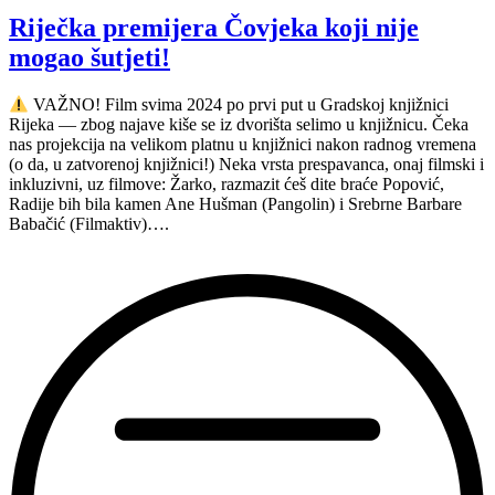
—
Riječka premijera Čovjeka koji nije
PKTN,
mogao šutjeti!
27.9.2024.”
VAŽNO! Film svima 2024 po prvi put u Gradskoj knjižnici
Rijeka — zbog najave kiše se iz dvorišta selimo u knjižnicu. Čeka
nas projekcija na velikom platnu u knjižnici nakon radnog vremena
(o da, u zatvorenoj knjižnici!) Neka vrsta prespavanca, onaj filmski i
inkluzivni, uz filmove: Žarko, razmazit ćeš dite braće Popović,
Radije bih bila kamen Ane Hušman (Pangolin) i Srebrne Barbare
Babačić (Filmaktiv)….