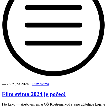
“Film
svima
―
25. rujna 2024.
|
Film svima
2024
—
Film svima 2024 je počeo!
Nema
mjesta,
I to kako — gostovanjem u OŠ Kostrena kod sjajne učiteljice koja je
26.9.2024”