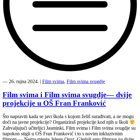
“Riječka
premijera
―
26. rujna 2024.
|
Film svima
,
Film svima svugdje
Čovjeka
koji
Film svima i Film svima svugdje— dvije
nije
projekcije u OŠ Fran Franković
mogao
šutjeti!”
Što napraviti kada se javi škola s kojom želiš surađivati, a ne mogu
doći na javne projekcije? Organiziraš projekcije kod njih u školi
Zahvaljujući učiteljici Jasminki, Film svima i Film svima svugdje su
napokon stigli u OŠ Fran Franković i to s novim inkluzivnim
filmom — Nema mjesta Jelene Oroz. Gledali smo filmove na dvije