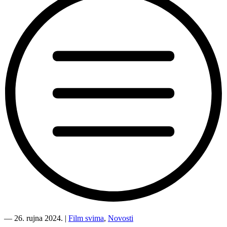
“Film
svima
―
26. rujna 2024.
|
Film svima
,
Novosti
2024