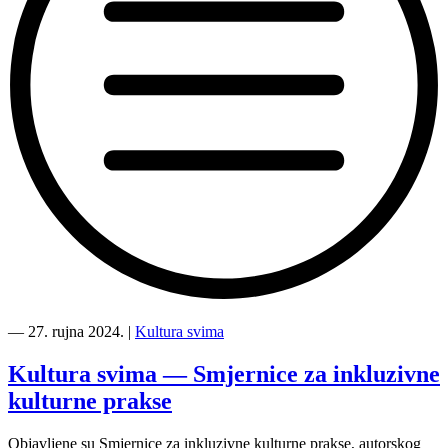
“Film
svima
―
27. rujna 2024.
|
Kultura svima
2024
—
Kultura svima — Smjernice za inkluzivne
Gradska
kulturne prakse
knjižnica
Rijeka,
27.9.2024”
Objavljene su Smjernice za inkluzivne kulturne prakse, autorskog