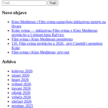
Nove objave
Kino Mediteran i Film svima nastavljaju inkluzivnu turneju na
Hvaru
Koke svima — inkluzivna Film svima x Kino Mediteran
projekcija u Ljetnom kinu Bačvice
Film svima i Kino Mediteran premijerno
110. Film svima projekcija u 2026., prvi Cinehill i premijera
Koke
Film svima i Kino Mediteran, prvi put
Arhiva
kolovoz 2026
srpanj 2026
lipanj 2026
svibanj 2026
travanj 2026
ožujak 2026
veljača 2026
siječanj 2026
prosinac 2025