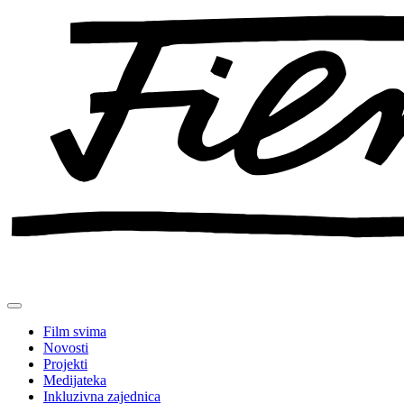
Preskoči
na
sadržaj
Film svima
Novosti
Projekti
Medijateka
Inkluzivna zajednica