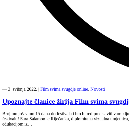
“Članice
žirija
―
3. svibnja 2022.
|
Film svima svugdje online
,
Novosti
uskoro
donose
Upoznajte članice žirija Film svima svugdje
odluku
o
Brojimo još samo 15 dana do festivala i bio bi red predstaviti vam klj
najboljim
festivalu! Sara Salamon je Riječanka, diplomirana vizualna umjetnica,
filmovima”
edukacijom iz…