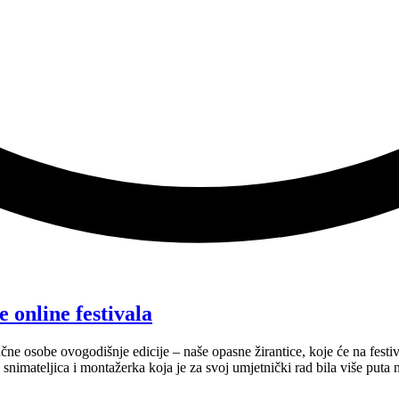
 online festivala
učne osobe ovogodišnje edicije – naše opasne žirantice, koje će na festi
 snimateljica i montažerka koja je za svoj umjetnički rad bila više put