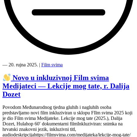
“
―
20. rujna 2025.
|
Film svima
Novo
u
Novo u inkluzivnoj Film svima
inkluzivnoj
Medijateci — Lekcije mog tate, r. Dalija
Film
svima
Dozet
Medijateci
—
Povodom Međunarodnog tjedna gluhih i nagluhih osoba
Moral
predstavljamo novi film inkluziviran u sklopu FIlm svima 2025 koji
support,
je dio Film svima Medijateke. Lekcije mog tate (2025.), Dalija
r.
Dozet, Hulahop 60′ dokumentarni filmInkluziviran: snimka na
Vuk
hrvatski znakovni jezik, inkluzivni titl,
Jevremović”
audiodeskripcijahttps://filmsvima.com/medijateka/lekcije-mog-tate/