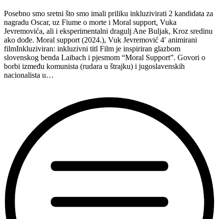
—
Posebno smo sretni što smo imali priliku inkluzivirati 2 kandidata za
Kroz
nagradu Oscar, uz Fiume o morte i Moral support, Vuka
sredinu
Jevremovića, ali i eksperimentalni dragulj Ane Buljak, Kroz sredinu
ako
ako dođe. Moral support (2024.), Vuk Jevremović 4′ animirani
dođe,
filmInkluziviran: inkluzivni titl Film je inspiriran glazbom
r.
slovenskog benda Laibach i pjesmom “Moral Support”. Govori o
Ana
borbi između komunista (rudara u štrajku) i jugoslavenskih
Buljak”
nacionalista u…