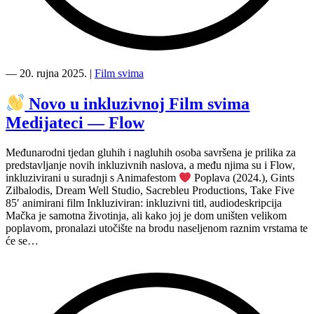
“
―
20. rujna 2025.
|
Film svima
Novo
u
Novo u inkluzivnoj Film svima
inkluzivnoj
Medijateci — Flow
Film
svima
Medijateci
Međunarodni tjedan gluhih i nagluhih osoba savršena je prilika za
—
predstavljanje novih inkluzivnih naslova, a među njima su i Flow,
Lekcije
inkluzivirani u suradnji s Animafestom
Poplava (2024.), Gints
mog
Zilbalodis, Dream Well Studio, Sacrebleu Productions, Take Five
tate,
85′ animirani film Inkluziviran: inkluzivni titl, audiodeskripcija​​
r.
Mačka je samotna životinja, ali kako joj je dom uništen velikom
Dalija
poplavom, pronalazi utočište na brodu naseljenom raznim vrstama te
Dozet”
će se…