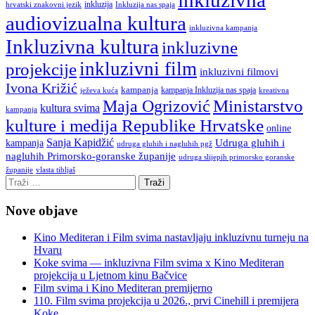
inkluzija
hrvatski znakovni jezik
Inkluzija nas spaja
audiovizualna kultura
inkluzivna kampanja
Inkluzivna kultura
inkluzivne
inkluzivni film
projekcije
inkluzivni filmovi
Ivona Križić
kampanja
kampanja Inkluzija nas spaja
ježeva kuća
kreativna
Ministarstvo
Maja Ogrizović
kultura svima
kampanja
kulture i medija Republike Hrvatske
online
Sanja Kapidžić
kampanja
Udruga gluhih i
udruga gluhih i nagluhih pgž
nagluhih Primorsko-goranske županije
udruga slijepih primorsko goranske
vlasta tibljaš
županije
Nove objave
Kino Mediteran i Film svima nastavljaju inkluzivnu turneju na
Hvaru
Koke svima — inkluzivna Film svima x Kino Mediteran
projekcija u Ljetnom kinu Bačvice
Film svima i Kino Mediteran premijerno
110. Film svima projekcija u 2026., prvi Cinehill i premijera
Koke