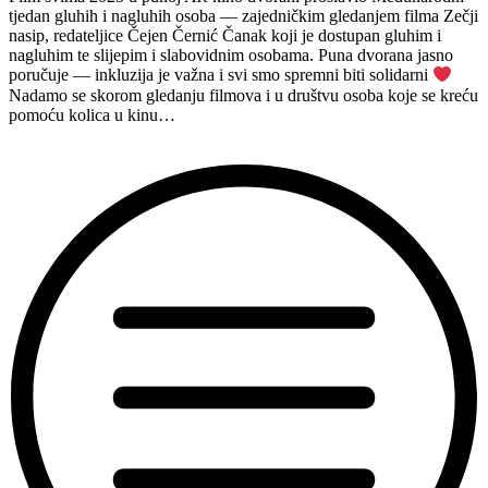
vrtu,
tjedan gluhih i nagluhih osoba — zajedničkim gledanjem filma Zečji
27.9.2025.”
nasip, redateljice Čejen Černić Čanak koji je dostupan gluhim i
nagluhim te slijepim i slabovidnim osobama. Puna dvorana jasno
poručuje — inkluzija je važna i svi smo spremni biti solidarni
Nadamo se skorom gledanju filmova i u društvu osoba koje se kreću
pomoću kolica u kinu…