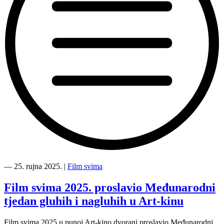
“Film
svima
―
25. rujna 2025.
|
Film svima
2025
—
Film svima 2025. proslavio Međunarodni
Gluha
tjedan gluhih i nagluhih u Art-kinu
u
UGIN
Filmskom
Film svima 2025 u punoj Art-kino dvorani proslavio Međunarodni