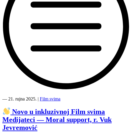
“
―
21. rujna 2025.
|
Film svima
Novo
u
Novo u inkluzivnoj Film svima
inkluzivnoj
Medijateci — Moral support, r. Vuk
Film
svima
Jevremović
Medijateci