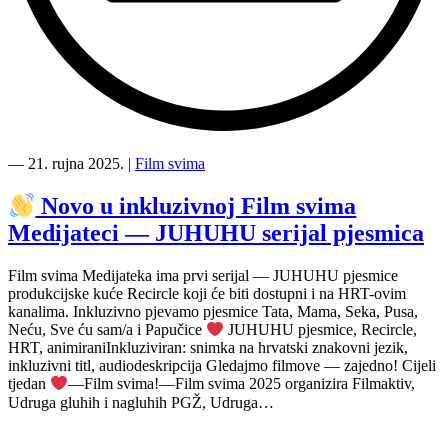
“Film
svima
―
21. rujna 2025.
|
Film svima
2025.
proslavio
Novo u inkluzivnoj Film svima
Međunarodni
Medijateci — JUHUHU serijal pjesmica
tjedan
gluhih
i
Film svima Medijateka ima prvi serijal — JUHUHU pjesmice
nagluhih
produkcijske kuće Recircle koji će biti dostupni i na HRT-ovim
u
kanalima. Inkluzivno pjevamo pjesmice Tata, Mama, Seka, Pusa,
Art-
Neću, Sve ću sam/a i Papučice
JUHUHU pjesmice, Recircle,
kinu”
HRT, animiraniInkluziviran: snimka na hrvatski znakovni jezik,
inkluzivni titl, audiodeskripcija Gledajmo filmove — zajedno! Cijeli
tjedan
—Film svima!—Film svima 2025 organizira Filmaktiv,
Udruga gluhih i nagluhih PGŽ, Udruga…