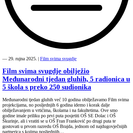
“Projekt
Kultura
―
29. rujna 2025.
|
Film svima svugdje
svima
predstavljen
Film svima svugdje obilježio
kao
Međunarodni tjedan gluhih, 5 radionica u
AMPEU
primjer
5 škola s preko 250 sudionika
dobre
prakse”
Međunarodni tjedan gluhih već 10 godina obilježavamo Film svima
projekcijama, no posljednjih 6 godina idemo i korak dalje
obilježavanjem u vrtićima, školama i na fakultetima. Ove smo
godine imale priliku po prvi puta posjetiti OŠ SE Dolac i OŠ
Škurinje, ali i vratiti se u OŠ Fran Franković po drugi puta te
gostovati u prvom razredu OŠ Brajda, jednom od najdugovječnijih
partnerica s kojima posljednjih…