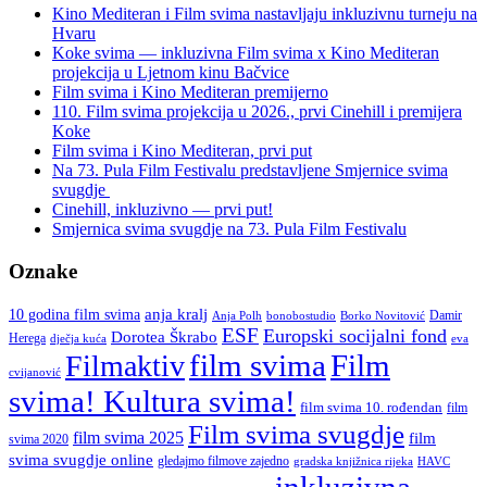
inkluzivnoj
Kino Mediteran i Film svima nastavljaju inkluzivnu turneju na
Film
Hvaru
svima
Koke svima — inkluzivna Film svima x Kino Mediteran
Medijateci
projekcija u Ljetnom kinu Bačvice
—
Film svima i Kino Mediteran premijerno
Flow”
110. Film svima projekcija u 2026., prvi Cinehill i premijera
Koke
Film svima i Kino Mediteran, prvi put
Na 73. Pula Film Festivalu predstavljene Smjernice svima
svugdje
Cinehill, inkluzivno — prvi put!
Smjernica svima svugdje na 73. Pula Film Festivalu
Oznake
anja kralj
10 godina film svima
Damir
Anja Polh
Borko Novitović
bonobostudio
ESF
Europski socijalni fond
Dorotea Škrabo
Herega
dječja kuća
eva
film svima
Film
Filmaktiv
cvijanović
svima! Kultura svima!
film svima 10. rođendan
film
Film svima svugdje
film svima 2025
film
svima 2020
svima svugdje online
gledajmo filmove zajedno
gradska knjižnica rijeka
HAVC
inkluzivna