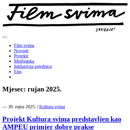
Preskoči
na
sadržaj
Film svima
Novosti
Projekti
Medijateka
Inkluzivna zajednica
Eng
Mjesec:
rujan 2025.
―
30. rujna 2025.
|
Kultura svima
Projekt Kultura svima predstavljen kao
AMPEU primjer dobre prakse