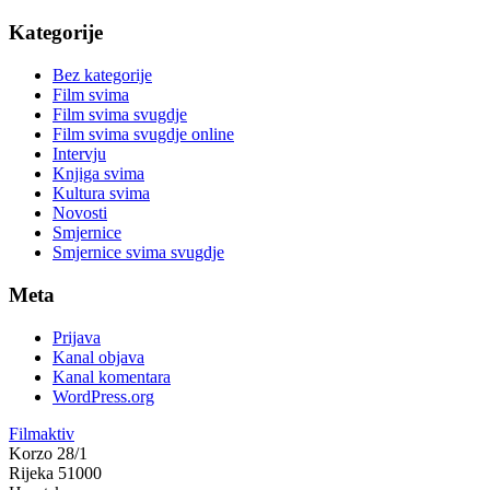
Kategorije
Bez kategorije
Film svima
Film svima svugdje
Film svima svugdje online
Intervju
Knjiga svima
Kultura svima
Novosti
Smjernice
Smjernice svima svugdje
Meta
Prijava
Kanal objava
Kanal komentara
WordPress.org
Filmaktiv
Korzo 28/1
Rijeka 51000