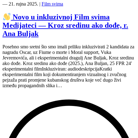
―
21. rujna 2025.
|
Film svima
Novo
u
Novo u inkluzivnoj Film svima
inkluzivnoj
Medijateci — Kroz sredinu ako dođe, r.
Film
svima
Ana Buljak
Medijateci
—
Posebno smo sretni što smo imali priliku inkluzivirati 2 kandidata za
JUHUHU
nagradu Oscar, uz Fiume o morte i Moral support, Vuka
serijal
Jevremovića, ali i eksperimentalni dragulj Ane Buljak, Kroz sredinu
pjesmica”
ako dođe. Kroz sredinu ako dođe (2025.), Ana Buljan, 25 FPR 24′
eksperimentalni filmInkluziviran: audiodeskripcijaKratki
eksperimentalni film koji dokumentiranjem vizualnog i zvučnog
pejzaža prati promjene kubanskog društva koje već dugo živi
između propagandnih slika i…