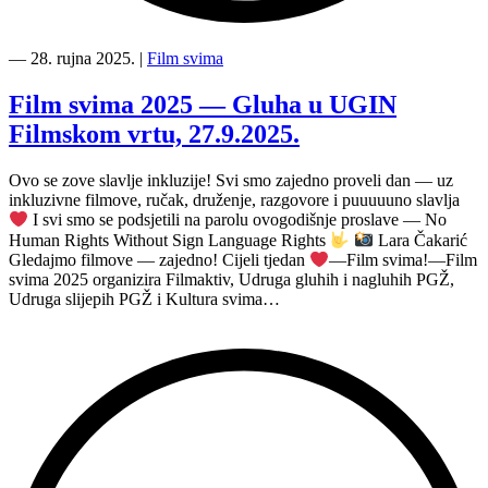
“Film
svima
―
28. rujna 2025.
|
Film svima
svugdje
obilježio
Film svima 2025 — Gluha u UGIN
Međunarodni
Filmskom vrtu, 27.9.2025.
tjedan
gluhih,
5
Ovo se zove slavlje inkluzije! Svi smo zajedno proveli dan — uz
radionica
inkluzivne filmove, ručak, druženje, razgovore i puuuuuno slavlja
u
I svi smo se podsjetili na parolu ovogodišnje proslave — No
5
Human Rights Without Sign Language Rights
Lara Čakarić
škola
Gledajmo filmove — zajedno! Cijeli tjedan
—Film svima!—Film
s
svima 2025 organizira Filmaktiv, Udruga gluhih i nagluhih PGŽ,
preko
Udruga slijepih PGŽ i Kultura svima…
250
sudionika”