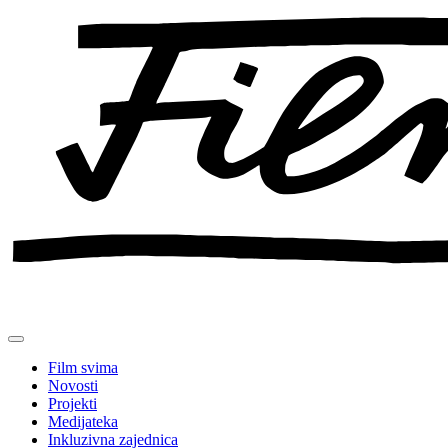
Preskoči
na
sadržaj
Film svima
Novosti
Projekti
Medijateka
Inkluzivna zajednica