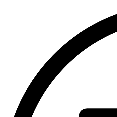
Bulić,
8.6.2024.,
18:00”