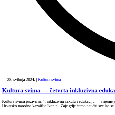
“Kultura
svima
―
28. svibnja 2024.
|
Kultura svima
—
inkluzivna
Kultura svima — četvrta inkluzivna eduka
premijera
predstave
Kultura svima poziva na 4. inkluzivnu ćakulu i edukaciju — vrijeme j
Glorija,
Hrvatsko narodno kazalište Ivan pl. Zajc gdje ćemo naučiti sve što 
redateljice
Senke