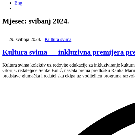
Eng
Mjesec:
svibanj 2024.
―
29. svibnja 2024.
|
Kultura svima
Kultura svima — inkluzivna premijera preds
Kultura svima kolektiv uz redovite edukacije za inkluziviranje kulturn
Glorija, redateljice Senke Bulić, nastala prema predlošku Ranka Marin
predstave glumačka i redateljska ekipa uz voditeljicu programa razv