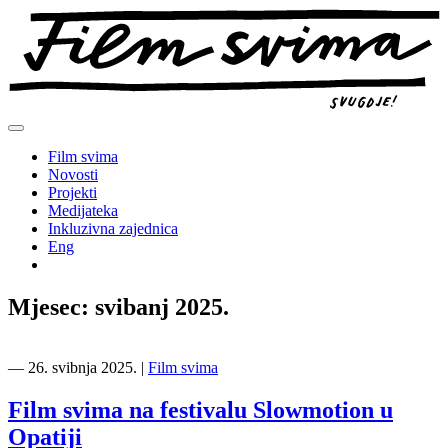
Preskoči
na
sadržaj
Film svima
Novosti
Projekti
Medijateka
Inkluzivna zajednica
Eng
Mjesec:
svibanj 2025.
―
26. svibnja 2025.
|
Film svima
Film svima na festivalu Slowmotion u
Opatiji