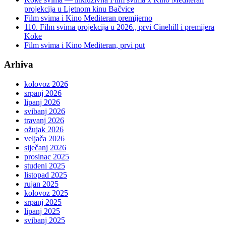
projekcija u Ljetnom kinu Bačvice
Film svima i Kino Mediteran premijerno
110. Film svima projekcija u 2026., prvi Cinehill i premijera
Koke
Film svima i Kino Mediteran, prvi put
Arhiva
kolovoz 2026
srpanj 2026
lipanj 2026
svibanj 2026
travanj 2026
ožujak 2026
veljača 2026
siječanj 2026
prosinac 2025
studeni 2025
listopad 2025
rujan 2025
kolovoz 2025
srpanj 2025
lipanj 2025
svibanj 2025