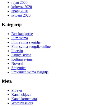
rujan 2020
kolovoz 2020
lipanj 2020
svibanj 2020
Kategorije
Bez kategorije
Film svima
Film svima svugdje
Film svima svugdje online
Intervju
Knjiga svima
Kultura svima
Novosti
Smjernice
Smjernice svima svugdje
Meta
Prijava
Kanal objava
Kanal komentara
WordPress.org