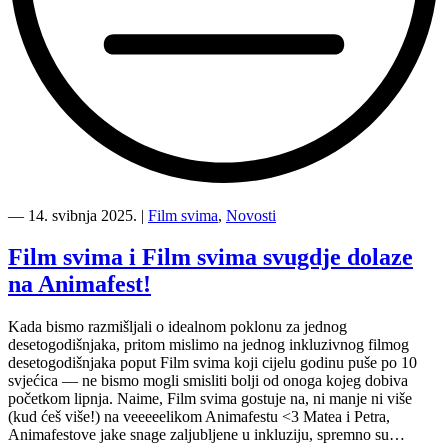
“Film
svima
―
14. svibnja 2025.
|
Film svima
,
Novosti
na
festivalu
Film svima i Film svima svugdje dolaze
Slowmotion
na Animafest!
u
Opatiji”
Kada bismo razmišljali o idealnom poklonu za jednog
desetogodišnjaka, pritom mislimo na jednog inkluzivnog filmog
desetogodišnjaka poput Film svima koji cijelu godinu puše po 10
svjećica — ne bismo mogli smisliti bolji od onoga kojeg dobiva
početkom lipnja. Naime, Film svima gostuje na, ni manje ni više
(kud ćeš više!) na veeeeelikom Animafestu <3 Matea i Petra,
Animafestove jake snage zaljubljene u inkluziju, spremno su…