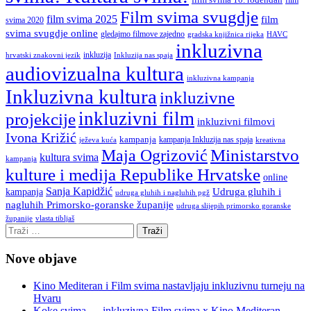
film svima 10. rođendan
film
Film svima svugdje
film svima 2025
film
svima 2020
svima svugdje online
gledajmo filmove zajedno
gradska knjižnica rijeka
HAVC
inkluzivna
inkluzija
hrvatski znakovni jezik
Inkluzija nas spaja
audiovizualna kultura
inkluzivna kampanja
Inkluzivna kultura
inkluzivne
inkluzivni film
projekcije
inkluzivni filmovi
Ivona Križić
kampanja
kampanja Inkluzija nas spaja
ježeva kuća
kreativna
Ministarstvo
Maja Ogrizović
kultura svima
kampanja
kulture i medija Republike Hrvatske
online
Sanja Kapidžić
kampanja
Udruga gluhih i
udruga gluhih i nagluhih pgž
nagluhih Primorsko-goranske županije
udruga slijepih primorsko goranske
vlasta tibljaš
županije
Nove objave
Kino Mediteran i Film svima nastavljaju inkluzivnu turneju na
Hvaru
Koke svima — inkluzivna Film svima x Kino Mediteran