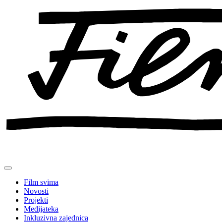
Preskoči
na
sadržaj
Film svima
Novosti
Projekti
Medijateka
Inkluzivna zajednica