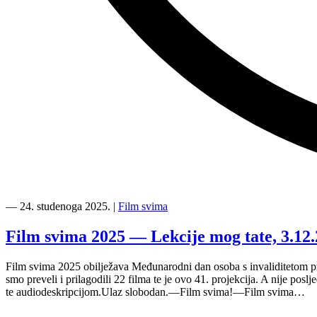
“Knjiga
svima
―
24. studenoga 2025.
|
Film svima
2025:
Prva,
Film svima 2025 — Lekcije mog tate, 3.12.
Kora
i
Film svima 2025 obilježava Međunarodni dan osoba s invaliditetom pr
Kaleidoskop”
smo preveli i prilagodili 22 filma te je ovo 41. projekcija. A nije po
te audiodeskripcijom.Ulaz slobodan.—Film svima!—Film svima…