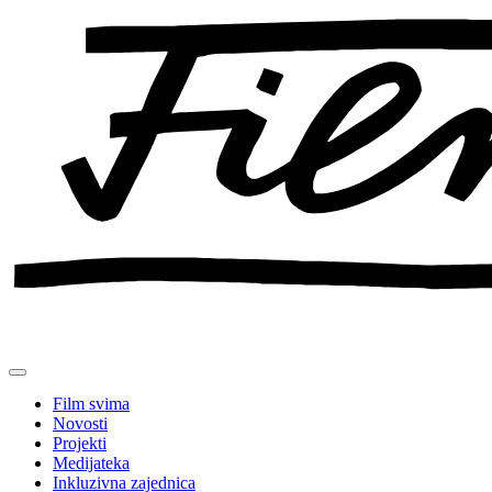
Preskoči
na
sadržaj
Film svima
Novosti
Projekti
Medijateka
Inkluzivna zajednica