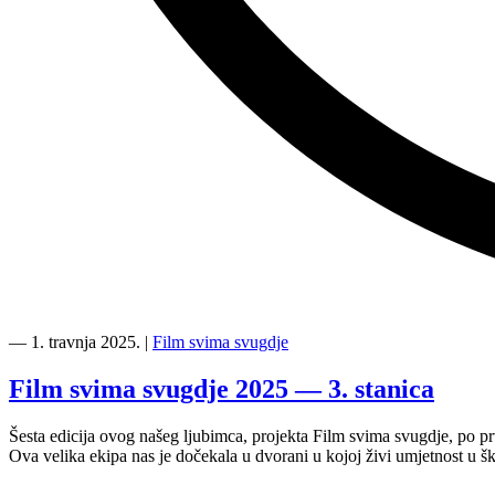
“Film
svima
―
1. travnja 2025.
|
Film svima svugdje
kao
primjer
Film svima svugdje 2025 — 3. stanica
dobre
prakse
Šesta edicija ovog našeg ljubimca, projekta Film svima svugdje, po pr
na
Ova velika ekipa nas je dočekala u dvorani u kojoj živi umjetnost u š
HAVC-
ovoj