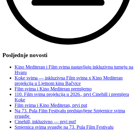
“Uspješno
dovršena
Posljednje novosti
i
druga
Kino Mediteran i Film svima nastavljaju inkluzivnu turneju na
faza
Hvaru
provedbe
Koke svima — inkluzivna Film svima x Kino Mediteran
projekta
projekcija u Ljetnom kinu Bačvice
Knjiga
Film svima i Kino Mediteran premijerno
svima”
110. Film svima projekcija u 2026., prvi Cinehill i premijera
Koke
Film svima i Kino Mediteran, prvi put
Na 73. Pula Film Festivalu predstavljene Smjernice svima
svugdje
Cinehill, inkluzivno — prvi put!
Smjernica svima svugdje na 73. Pula Film Festivalu