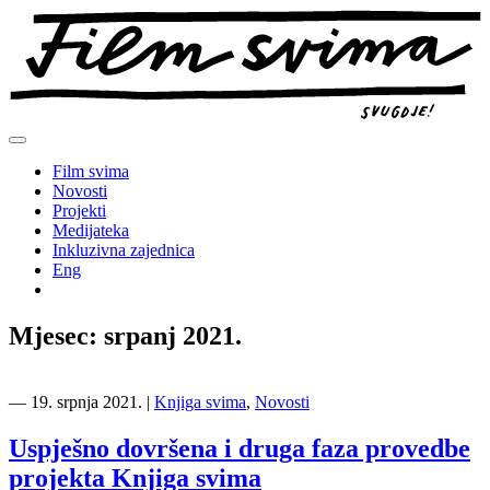
Preskoči
na
sadržaj
Film svima
Novosti
Projekti
Medijateka
Inkluzivna zajednica
Eng
Mjesec:
srpanj 2021.
―
19. srpnja 2021.
|
Knjiga svima
,
Novosti
Uspješno dovršena i druga faza provedbe
projekta Knjiga svima