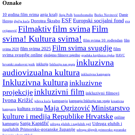
Oznake
anja kralj
10 godina film svima
Damir
Anja Polh
Borko Novitović
bonobostudio
ESF
Europski socijalni fond
Dorotea Škrabo
Herega
dječja kuća
eva
film svima
Film
Filmaktiv
cvijanović
svima! Kultura svima!
film svima 10. rođendan
film
Film svima svugdje
film svima 2025
film
svima 2020
svima svugdje online
gledajmo filmove zajedno
gradska knjižnica rijeka
HAVC
inkluzivna
inkluzija
hrvatski znakovni jezik
Inkluzija nas spaja
audiovizualna kultura
inkluzivna kampanja
Inkluzivna kultura
inkluzivne
inkluzivni film
projekcije
inkluzivni filmovi
Ivona Križić
kampanja
kampanja Inkluzija nas spaja
ježeva kuća
kreativna
Ministarstvo
Maja Ogrizović
kultura svima
kampanja
kulture i medija Republike Hrvatske
online
Sanja Kapidžić
kampanja
Udruga gluhih i
udruga gluhih i nagluhih pgž
nagluhih Primorsko-goranske županije
udruga slijepih primorsko goranske