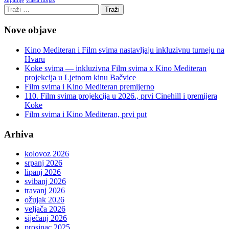
vlasta tibljaš
županije
Nove objave
Kino Mediteran i Film svima nastavljaju inkluzivnu turneju na
Hvaru
Koke svima — inkluzivna Film svima x Kino Mediteran
projekcija u Ljetnom kinu Bačvice
Film svima i Kino Mediteran premijerno
110. Film svima projekcija u 2026., prvi Cinehill i premijera
Koke
Film svima i Kino Mediteran, prvi put
Arhiva
kolovoz 2026
srpanj 2026
lipanj 2026
svibanj 2026
travanj 2026
ožujak 2026
veljača 2026
siječanj 2026
prosinac 2025