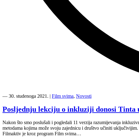
“Sretan
Međunarodni
―
30. studenoga 2021.
|
Film svima
,
Novosti
dan
osoba
Posljednju lekciju o inkluziji donosi Tinta 
s
invaliditetom!”
Nakon što smo poslušali i pogledali 11 verzija razumijevanja inkluziv
metodama kojima može svoju zajednicu i društvo učiniti uključivijim
Filmaktiv je kroz program Film svima…