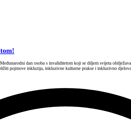
etom!
eđunarodni dan osoba s invaliditetom koji se diljem svijeta obilježav
žiti pojmove inkluzija, inkluzivne kulturne prakse i inkluzivno djelova