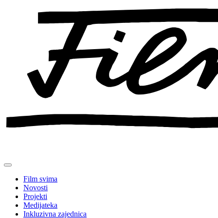
Preskoči
na
sadržaj
Film svima
Novosti
Projekti
Medijateka
Inkluzivna zajednica