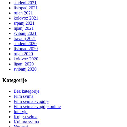
studeni 2021
listopad 2021
rujan 2021
kolovoz 2021
srpanj 2021
lipanj 2021
svibanj 2021
travanj 2021
studeni 2020
listopad 2020
rujan 2020
kolovoz 2020
lipanj 2020
svibanj 2020
Kategorije
Bez kategorije
Film svima
Film svima svugdje
Film svima svugdje online
Intervju
Knjiga svima
Kultura svima
Novosti