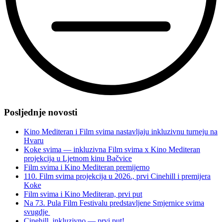
“11.
Film
Posljednje novosti
svima
počinje
Kino Mediteran i Film svima nastavljaju inkluzivnu turneju na
—
Hvaru
u
Koke svima — inkluzivna Film svima x Kino Mediteran
novo
projekcija u Ljetnom kinu Bačvice
desetljeće
Film svima i Kino Mediteran premijerno
s
110. Film svima projekcija u 2026., prvi Cinehill i premijera
filmom
Koke
Gluha
Film svima i Kino Mediteran, prvi put
u
Na 73. Pula Film Festivalu predstavljene Smjernice svima
Zagrebu
svugdje
i
Cinehill, inkluzivno — prvi put!