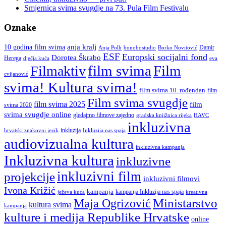
Karlovcu”
Smjernica svima svugdje na 73. Pula Film Festivalu
Oznake
anja kralj
10 godina film svima
Damir
Anja Polh
Borko Novitović
bonobostudio
ESF
Europski socijalni fond
Dorotea Škrabo
Herega
dječja kuća
eva
film svima
Film
Filmaktiv
cvijanović
svima! Kultura svima!
film svima 10. rođendan
film
Film svima svugdje
film svima 2025
film
svima 2020
svima svugdje online
gledajmo filmove zajedno
gradska knjižnica rijeka
HAVC
inkluzivna
inkluzija
hrvatski znakovni jezik
Inkluzija nas spaja
audiovizualna kultura
inkluzivna kampanja
Inkluzivna kultura
inkluzivne
inkluzivni film
projekcije
inkluzivni filmovi
Ivona Križić
kampanja
kampanja Inkluzija nas spaja
ježeva kuća
kreativna
Ministarstvo
Maja Ogrizović
kultura svima
kampanja
kulture i medija Republike Hrvatske
online