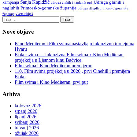
Sanja Kapidžić
kampanja
Udruga gluhih i
udruga gluhih i nagluhih pgž
nagluhih Primorsko-goranske županije
udruga slijepih primorsko goranske
vlasta tibljaš
županije
Nove objave
Kino Mediteran i Film svima nastavljaju inkluzivnu turneju na
Hvaru
Koke svima — inkluzivna Film svima x Kino Mediteran
projekcija u Ljetnom kinu Bačvice
Film svima i Kino Mediteran premijerno
110. Film svima projekcija u 2026., prvi Cinehill i premijera
Koke
Film svima i Kino Mediteran, prvi put
Arhiva
kolovoz 2026
srpanj 2026
lipanj 2026
svibanj 2026
travanj 2026
ožujak 2026