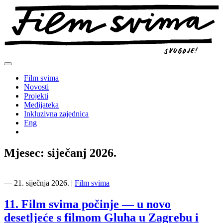
Preskoči
na
sadržaj
Film svima
Novosti
Projekti
Medijateka
Inkluzivna zajednica
Eng
Mjesec:
siječanj 2026.
―
21. siječnja 2026.
|
Film svima
11. Film svima počinje — u novo
desetljeće s filmom Gluha u Zagrebu i