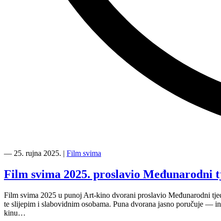
“Film
svima
―
25. rujna 2025.
|
Film svima
2025
—
Film svima 2025. proslavio Međunarodni tj
Gluha
u
Film svima 2025 u punoj Art-kino dvorani proslavio Međunarodni tjed
UGIN
te slijepim i slabovidnim osobama. Puna dvorana jasno poručuje — inkl
Filmskom
kinu…
vrtu,