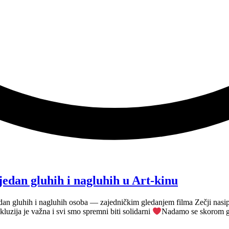
edan gluhih i nagluhih u Art-kinu
an gluhih i nagluhih osoba — zajedničkim gledanjem filma Zečji nasip,
uzija je važna i svi smo spremni biti solidarni
Nadamo se skorom gl