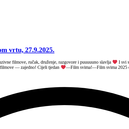
 vrtu, 27.9.2025.
uzivne filmove, ručak, druženje, razgovore i puuuuuno slavlja
I svi
filmove — zajedno! Cijeli tjedan
—Film svima!—Film svima 2025 org