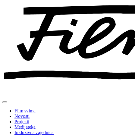
Preskoči
na
sadržaj
Film svima
Novosti
Projekti
Medijateka
Inkluzivna zajednica