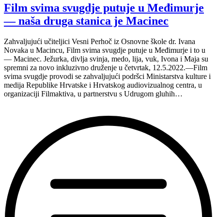
Film
Film svima svugdje putuje u Međimurje
svima
— naša druga stanica je Macinec
svugdje
online
Festivalu!”
Zahvaljujući učiteljici Vesni Perhoč iz Osnovne škole dr. Ivana
Novaka u Macincu, Film svima svugdje putuje u Međimurje i to u
— Macinec. Ježurka, divlja svinja, medo, lija, vuk, Ivona i Maja su
spremni za novo inkluzivno druženje u četvrtak, 12.5.2022.—Film
svima svugdje provodi se zahvaljujući podršci Ministarstva kulture i
medija Republike Hrvatske i Hrvatskog audiovizualnog centra, u
organizaciji Filmaktiva, u partnerstvu s Udrugom gluhih…