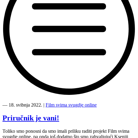
“Imamo
pobjednike
―
18. svibnja 2022.
|
Film svima svugdje online
i
pobjednice
Priručnik je vani!
Film
svima
Toliko smo ponosni da smo imali priliku raditi projekt Film svima
svugdje
svugdje online, pa onda još dodatno što smo zahvaljujući Kseniji
online