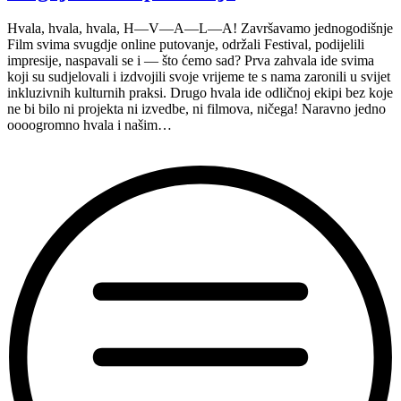
Hvala, hvala, hvala, H—V—A—L—A! Završavamo jednogodišnje
Film svima svugdje online putovanje, održali Festival, podijelili
impresije, naspavali se i — što ćemo sad? Prva zahvala ide svima
koji su sudjelovali i izdvojili svoje vrijeme te s nama zaronili u svijet
inkluzivnih kulturnih praksi. Drugo hvala ide odličnoj ekipi bez koje
ne bi bilo ni projekta ni izvedbe, ni filmova, ničega! Naravno jedno
oooogromno hvala i našim…