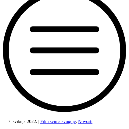
“Vidimo
se
―
7. svibnja 2022.
|
Film svima svugdje
,
Novosti
na