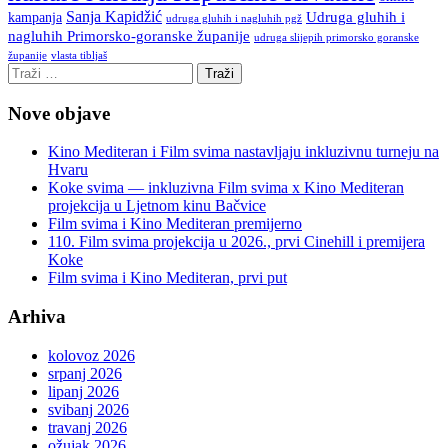
Sanja Kapidžić
kampanja
Udruga gluhih i
udruga gluhih i nagluhih pgž
nagluhih Primorsko-goranske županije
udruga slijepih primorsko goranske
vlasta tibljaš
županije
Nove objave
Kino Mediteran i Film svima nastavljaju inkluzivnu turneju na
Hvaru
Koke svima — inkluzivna Film svima x Kino Mediteran
projekcija u Ljetnom kinu Bačvice
Film svima i Kino Mediteran premijerno
110. Film svima projekcija u 2026., prvi Cinehill i premijera
Koke
Film svima i Kino Mediteran, prvi put
Arhiva
kolovoz 2026
srpanj 2026
lipanj 2026
svibanj 2026
travanj 2026
ožujak 2026