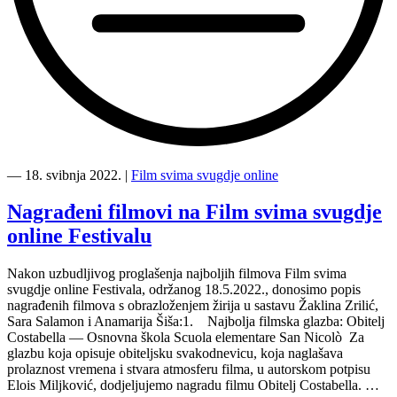
“Završili
smo
―
18. svibnja 2022.
|
Film svima svugdje online
jednogodišnje
Film
Nagrađeni filmovi na Film svima svugdje
svima
online Festivalu
svugdje
online
putovanje”
Nakon uzbudljivog proglašenja najboljih filmova Film svima
svugdje online Festivala, održanog 18.5.2022., donosimo popis
nagrađenih filmova s obrazloženjem žirija u sastavu Žaklina Zrilić,
Sara Salamon i Anamarija Šiša:1. Najbolja filmska glazba: Obitelj
Costabella — Osnovna škola Scuola elementare San Nicolò Za
glazbu koja opisuje obiteljsku svakodnevicu, koja naglašava
prolaznost vremena i stvara atmosferu filma, u autorskom potpisu
Elois Miljković, dodjeljujemo nagradu filmu Obitelj Costabella. …