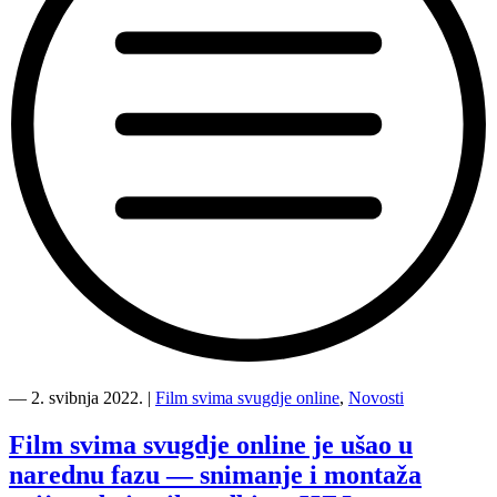
“Upoznajte
članice
―
2. svibnja 2022.
|
Film svima svugdje online
,
Novosti
žirija
Film
Film svima svugdje online je ušao u
svima
narednu fazu — snimanje i montaža
svugdje
online