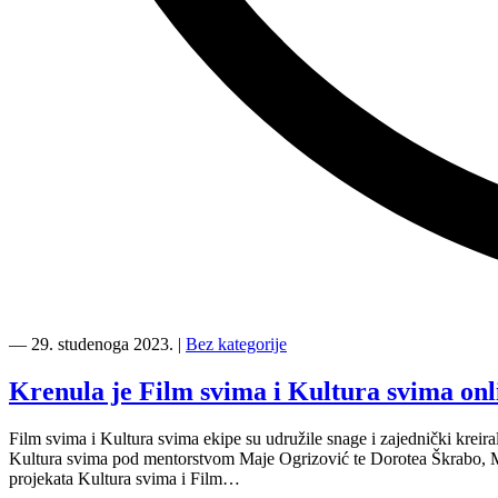
“Kultura
svima
―
29. studenoga 2023.
|
Bez kategorije
—
prvi
Krenula je Film svima i Kultura svima on
Peer
Learning
Film svima i Kultura svima ekipe su udružile snage i zajednički kreira
Days
Kultura svima pod mentorstvom Maje Ogrizović te Dorotea Škrabo, Maja
programa
projekata Kultura svima i Film…
IMPACT4VALUES”