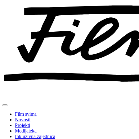
Preskoči
na
sadržaj
Film svima
Novosti
Projekti
Medijateka
Inkluzivna zajednica