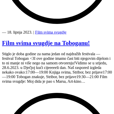
“Kultura
svima
―
18. lipnja 2023.
|
Film svima svugdje
—
susret
Film svima svugdje na Toboganu!
Inkluzivnog
kulturnog
Stiglo je doba godine za nama jedan od najdražih festivala —
vijeća
festival Tobogan <3I ove godine imamo čast biti njegovim dijelom i
mladih
to ni manje ni više nego na samom otvorenju!Vidimo se u srijedu,
s
28.6.2023. u Dječjoj kući cijeeeeeli dan. Naš raspored izgleda
ciljem
nekako ovako:17:00—19:00 Knjiga svima, Stribor, bez prijave17:00
analize
—19:00 Tobogan znakuje, Stribor, bez prijave19:30—21:00 Film
i
svima svugdje: Moj dida je pao s Marsa, Art-kino…
rasprave
procesa
istraživanja”