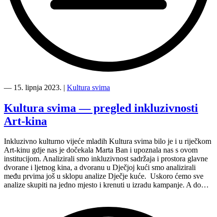
“3,
4
―
15. lipnja 2023.
|
Kultura svima
—
Film
Kultura svima — pregled inkluzivnosti
svima
Art-kina
2023”
Inkluzivno kulturno vijeće mladih Kultura svima bilo je i u riječkom
Art-kinu gdje nas je dočekala Marta Ban i upoznala nas s ovom
institucijom. Analizirali smo inkluzivnost sadržaja i prostora glavne
dvorane i ljetnog kina, a dvoranu u Dječjoj kući smo analizirali
među prvima još u sklopu analize Dječje kuće. Uskoro ćemo sve
analize skupiti na jedno mjesto i krenuti u izradu kampanje. A do…