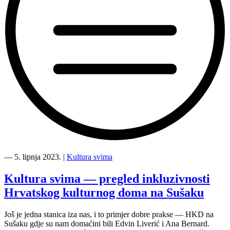
“Film
svima
―
5. lipnja 2023.
|
Kultura svima
turneja
na
Kultura svima — pregled inkluzivnosti
prvoj
Hrvatskog kulturnog doma na Sušaku
stanici
Film
Još je jedna stanica iza nas, i to primjer dobre prakse — HKD na
svima
Sušaku gdje su nam domaćini bili Edvin Liverić i Ana Bernard.