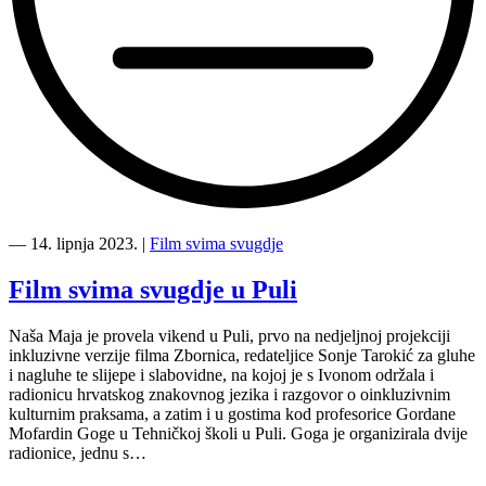
“10.
Film
―
14. lipnja 2023.
|
Film svima svugdje
svima
svugdje
Film svima svugdje u Puli
susret
—
Naša Maja je provela vikend u Puli, prvo na nedjeljnoj projekciji
VEĆ!?”
inkluzivne verzije filma Zbornica, redateljice Sonje Tarokić za gluhe
i nagluhe te slijepe i slabovidne, na kojoj je s Ivonom održala i
radionicu hrvatskog znakovnog jezika i razgovor o oinkluzivnim
kulturnim praksama, a zatim i u gostima kod profesorice Gordane
Mofardin Goge u Tehničkoj školi u Puli. Goga je organizirala dvije
radionice, jednu s…