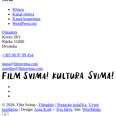
Prijava
Kanal objava
Kanal komentara
WordPress.org
Filmaktiv
Korzo 28/1
Rijeka 51000
Hrvatska
+385 98 97 99 454
maja@filmsvima.com
zajedno@filmsvima.com
© 2026. Film Svima -
Filmaktiv
|
Postavke kolačića
,
Uvjeti
korištenja
| Design:
Anja Kralj
+
Teja Ideja
, Site:
WiseMedia
×