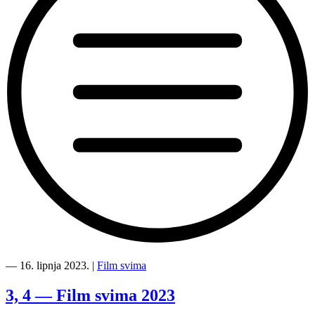
“Film
svima
―
16. lipnja 2023.
|
Film svima
svugdje
na
3, 4 — Film svima 2023
Toboganu!”