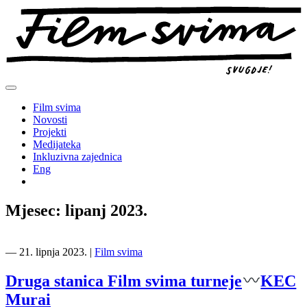
Preskoči
na
sadržaj
Film svima
Novosti
Projekti
Medijateka
Inkluzivna zajednica
Eng
Mjesec:
lipanj 2023.
―
21. lipnja 2023.
|
Film svima
Druga stanica Film svima turneje
KEC
Murai