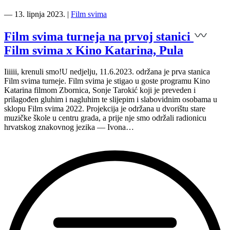
“Film
svima
―
13. lipnja 2023.
|
Film svima
svugdje
u
Film svima turneja na prvoj stanici
Puli”
Film svima x Kino Katarina, Pula
Iiiiii, krenuli smo!U nedjelju, 11.6.2023. održana je prva stanica
Film svima turneje. Film svima je stigao u goste programu Kino
Katarina filmom Zbornica, Sonje Tarokić koji je preveden i
prilagođen gluhim i nagluhim te slijepim i slabovidnim osobama u
sklopu Film svima 2022. Projekcija je održana u dvorištu stare
muzičke škole u centru grada, a prije nje smo održali radionicu
hrvatskog znakovnog jezika — Ivona…