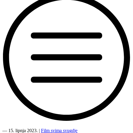
“Kultura
svima
―
15. lipnja 2023.
|
Film svima svugdje