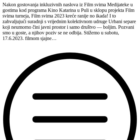
Nakon gostovanja inkluzivnih naslova iz Film svima Medijateke u
gostima kod programa Kino Katarina u Puli u sklopu projekta Film
svima turneja, Film svima 2023 kreće ranije no ikada! I to
zahvaljujući suradnji s vrijednim kolektivnom udruge Urbani separe
koji neumorno čini javni prostor i samo društvo — boljim. Pozvani
smo u goste, a njihov poziv se ne odbija. Stižemo u subotu,
17.6.2023. filmom sjajne…