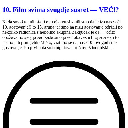
—
pregled
10. Film svima svugdje susret — VEĆ!?
inkluzivnosti
Art-
Kada smo krenuli pisati ovu objavu shvatili smo da je iza nas već
kina”
10. gostovanje!I to 15. grupa jer smo na nizu gostovanja održali po
nekoliko radionica s nekoliko skupina.Zaključak je da — očito
obožavamo svoj posao kada smo prešli obavezni broj susreta i to
nismo niti primijetili <3 No, vratimo se na naše 10. ovogodišnje
gostovanje. Po prvi puta smo otputovali u Novi Vinodolski…