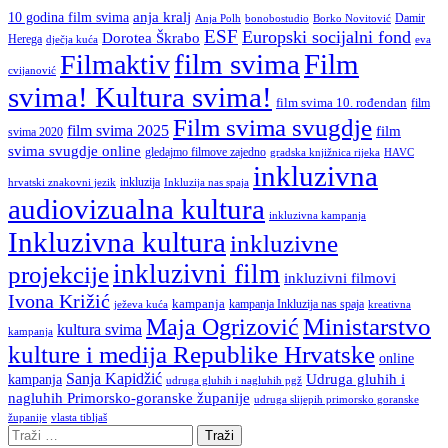
anja kralj
10 godina film svima
Damir
Anja Polh
Borko Novitović
bonobostudio
ESF
Europski socijalni fond
Dorotea Škrabo
Herega
dječja kuća
eva
film svima
Film
Filmaktiv
cvijanović
svima! Kultura svima!
film svima 10. rođendan
film
Film svima svugdje
film svima 2025
film
svima 2020
svima svugdje online
gledajmo filmove zajedno
gradska knjižnica rijeka
HAVC
inkluzivna
inkluzija
hrvatski znakovni jezik
Inkluzija nas spaja
audiovizualna kultura
inkluzivna kampanja
Inkluzivna kultura
inkluzivne
inkluzivni film
projekcije
inkluzivni filmovi
Ivona Križić
kampanja
kampanja Inkluzija nas spaja
ježeva kuća
kreativna
Ministarstvo
Maja Ogrizović
kultura svima
kampanja
kulture i medija Republike Hrvatske
online
Sanja Kapidžić
kampanja
Udruga gluhih i
udruga gluhih i nagluhih pgž
nagluhih Primorsko-goranske županije
udruga slijepih primorsko goranske
vlasta tibljaš
županije