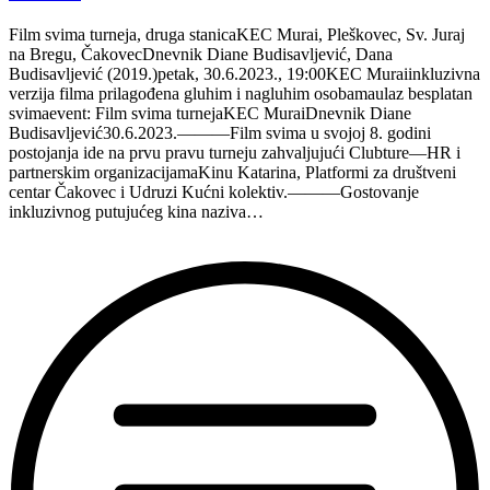
Film svima turneja, druga stanicaKEC Murai, Pleškovec, Sv. Juraj
na Bregu, ČakovecDnevnik Diane Budisavljević, Dana
Budisavljević (2019.)petak, 30.6.2023., 19:00KEC Muraiinkluzivna
verzija filma prilagođena gluhim i nagluhim osobamaulaz besplatan
svimaevent: Film svima turnejaKEC MuraiDnevnik Diane
Budisavljević30.6.2023.———Film svima u svojoj 8. godini
postojanja ide na prvu pravu turneju zahvaljujući Clubture—HR i
partnerskim organizacijamaKinu Katarina, Platformi za društveni
centar Čakovec i Udruzi Kućni kolektiv.———Gostovanje
inkluzivnog putujućeg kina naziva…