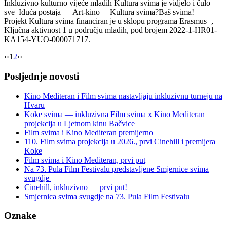
x
Inkluzivno kulturno vijeće mladih Kultura svima je vidjelo i čulo
Kino
sve Iduća postaja — Art-kino —Kultura svima?Baš svima!—
Katarina,
Projekt Kultura svima financiran je u sklopu programa Erasmus+,
Pula”
Ključna aktivnost 1 u području mladih, pod brojem 2022-1-HR01-
KA154-YUO-000071717.
‹‹
1
2
››
Posljednje novosti
Kino Mediteran i Film svima nastavljaju inkluzivnu turneju na
Hvaru
Koke svima — inkluzivna Film svima x Kino Mediteran
projekcija u Ljetnom kinu Bačvice
Film svima i Kino Mediteran premijerno
110. Film svima projekcija u 2026., prvi Cinehill i premijera
Koke
Film svima i Kino Mediteran, prvi put
Na 73. Pula Film Festivalu predstavljene Smjernice svima
svugdje
Cinehill, inkluzivno — prvi put!
Smjernica svima svugdje na 73. Pula Film Festivalu
Oznake