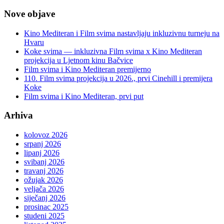
Nove objave
Kino Mediteran i Film svima nastavljaju inkluzivnu turneju na
Hvaru
Koke svima — inkluzivna Film svima x Kino Mediteran
projekcija u Ljetnom kinu Bačvice
Film svima i Kino Mediteran premijerno
110. Film svima projekcija u 2026., prvi Cinehill i premijera
Koke
Film svima i Kino Mediteran, prvi put
Arhiva
kolovoz 2026
srpanj 2026
lipanj 2026
svibanj 2026
travanj 2026
ožujak 2026
veljača 2026
siječanj 2026
prosinac 2025
studeni 2025