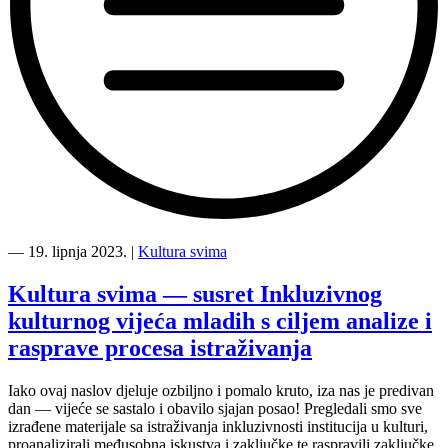
“Druga
stanica
―
19. lipnja 2023.
|
Kultura svima
Film
svima
Kultura svima — susret Inkluzivnog
turneje
kulturnog vijeća mladih s ciljem analize i
KEC
rasprave procesa istraživanja
Murai”
Iako ovaj naslov djeluje ozbiljno i pomalo kruto, iza nas je predivan
dan — vijeće se sastalo i obavilo sjajan posao! Pregledali smo sve
izrađene materijale sa istraživanja inkluzivnosti institucija u kulturi,
proanalizirali međusobna iskustva i zaključke te raspravili zaključke.