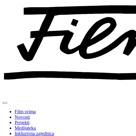
Preskoči
na
sadržaj
Film svima
Novosti
Projekti
Medijateka
Inkluzivna zajednica