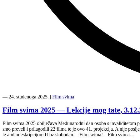
“Film
svima
―
24. studenoga 2025.
|
Film svima
u
Karlovcu
Film svima 2025 — Lekcije mog tate, 3.12.
—
Sedmo
Film svima 2025 obilježava Međunarodni dan osoba s invaliditetom pr
nebo”
smo preveli i prilagodili 22 filma te je ovo 41. projekcija. A nije po
te audiodeskripcijom.Ulaz slobodan.—Film svima!—Film svima…