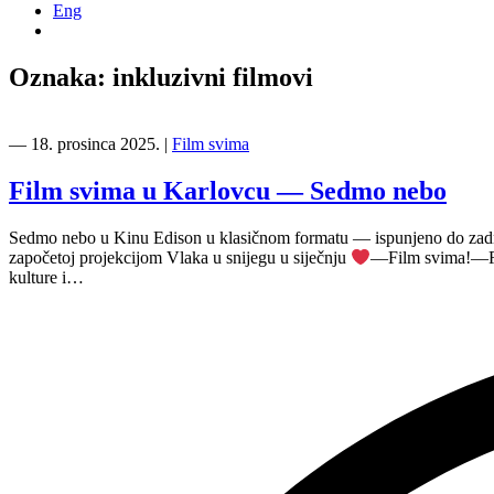
Eng
Oznaka:
inkluzivni filmovi
―
18. prosinca 2025.
|
Film svima
Film svima u Karlovcu — Sedmo nebo
Sedmo nebo u Kinu Edison u klasičnom formatu — ispunjeno do zadnjeg
započetoj projekcijom Vlaka u snijegu u siječnju
—Film svima!—Fil
kulture i…