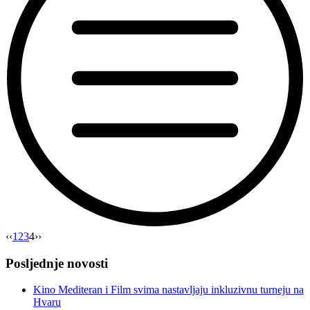
“Odobreno
‹‹
1
2
3
4
››
financiranje
projekta
Posljednje novosti
Film
svima
Kino Mediteran i Film svima nastavljaju inkluzivnu turneju na
svugdje
Hvaru