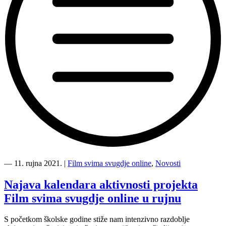
“Film
svima
―
11. rujna 2021.
|
Film svima svugdje online
,
Novosti
svugdje
online
Najava kalendara aktivnosti projekta
stiže
Film svima svugdje online u rujnu
u
Čabar
i
S početkom školske godine stiže nam intenzivno razdoblje