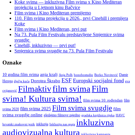
online
Koke svima — inkluzivna Film svima x Kino Mediteran
kroz
projekcija u Ljetnom kinu Bačvice
javni
Film svima i Kino Mediteran premijerno
poziv
110. Film svima projekcija u 2026., prvi Cinehill i premijera
ESF
Koke
Umjetnost
Film svima i Kino Mediteran, prvi put
i
Na 73. Pula Film Festivalu predstavljene Smjernice svima
kultura
svugdje
online”
Cinehill, inkluzivno — prvi put!
Smjernica svima svugdje na 73. Pula Film Festivalu
Oznake
anja kralj
10 godina film svima
Damir
Anja Polh
Borko Novitović
bonobostudio
ESF
Europski socijalni fond
Dorotea Škrabo
Herega
dječja kuća
eva
film svima
Film
Filmaktiv
cvijanović
svima! Kultura svima!
film svima 10. rođendan
film
Film svima svugdje
film svima 2025
film
svima 2020
svima svugdje online
gledajmo filmove zajedno
gradska knjižnica rijeka
HAVC
inkluzivna
inkluzija
hrvatski znakovni jezik
Inkluzija nas spaja
audiovizualna kultura
inkluzivna kampanja