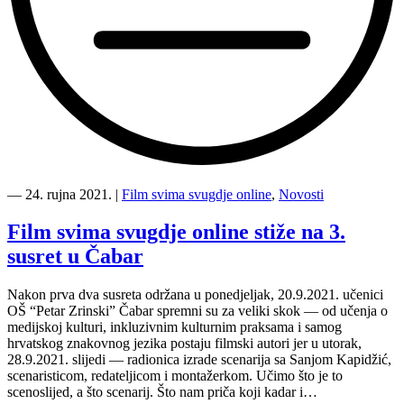
“[ODGOĐENO]
Posljednji
―
24. rujna 2021.
|
Film svima svugdje online
,
Novosti
Film
svima
Film svima svugdje online stiže na 3.
svugdje
susret u Čabar
online
susret
u
Nakon prva dva susreta održana u ponedjeljak, 20.9.2021. učenici
Čabru”
OŠ “Petar Zrinski” Čabar spremni su za veliki skok — od učenja o
medijskoj kulturi, inkluzivnim kulturnim praksama i samog
hrvatskog znakovnog jezika postaju filmski autori jer u utorak,
28.9.2021. slijedi — radionica izrade scenarija sa Sanjom Kapidžić,
scenaristicom, redateljicom i montažerkom. Učimo što je to
scenoslijed, a što scenarij. Što nam priča koji kadar i…