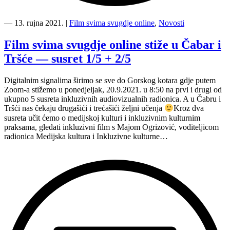
“Film
svima
―
13. rujna 2021.
|
Film svima svugdje online
,
Novosti
svugdje
online
Film svima svugdje online stiže u Čabar i
stiže
Tršće — susret 1/5 + 2/5
na
3.
susret
Digitalnim signalima širimo se sve do Gorskog kotara gdje putem
u
Zoom-a stižemo u ponedjeljak, 20.9.2021. u 8:50 na prvi i drugi od
Čabar”
ukupno 5 susreta inkluzivnih audiovizualnih radionica. A u Čabru i
Tršći nas čekaju drugašići i trećašići željni učenja
Kroz dva
susreta učit ćemo o medijskoj kulturi i inkluzivnim kulturnim
praksama, gledati inkluzivni film s Majom Ogrizović, voditeljicom
radionica Medijska kultura i Inkluzivne kulturne…