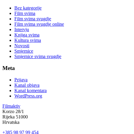
Bez kategorije
Film svima
Film svima svugdje
Film svima svugdje online
Intervju
Knjiga svima
Kultura svima
Novosti
Smjernice
Smjernice svima svugdje
Meta
Prijava
Kanal objava
Kanal komentara
WordPress.org
Filmaktiv
Korzo 28/1
Rijeka 51000
Hrvatska
+385 98 97 99 454