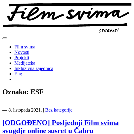
Preskoči
na
sadržaj
Film svima
Novosti
Projekti
Medijateka
Inkluzivna zajednica
Eng
Oznaka:
ESF
―
8. listopada 2021.
|
Bez kategorije
[ODGOĐENO] Posljednji Film svima
svugdje online susret u Čabru