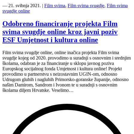
projekt
―
21. svibnja 2021.
|
Film svima
,
Film svima svugdje
,
Film svima
Film
svugdje online
svima
svugdje
Odobreno financiranje projekta Film
online”
svima svugdje online kroz javni poziv
ESF Umjetnost i kultura online
Film svima svugdje online, online inačica projekta Film svima
svugdje kojeg od 2020. provodimo u suradnji s osnovnim i srednjim
školama, odabran je za financiranje u sklopu javnog poziva
Europskog socijalnog fonda Umjetnost i kultura online! Projekt
provodimo u partnerstvu s neizostavnim UGIN-om, odnosno
Udrugom gluhih i nagluhih Primorsko-goranske županije, odnosno
našim Damirom, Sandrom i Ivonom te u suradnji s osnovnim
školama diljem Hrvatske. Veselimo…