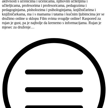
Tršće
aktivnosti s učenicima i učenicama, njihovim učiteljima i
—
učiteljicama, profesorima i profesoricama, pedagozima i
susret
pedagoginjama, pisholozima i psihologinjama, knjižničarima i
1/5
knjižničarkama, ma i s mamama i tatama i kućnim ljubimcima jer se
+
družimo online u sklopu Film svima svugdje online! Raspored za
2/5”
rujan je gust, pa je najbolje da krenemo s informacijama. Rujan je
mjesec za druženje…