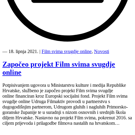
“Najava
kalendara
―
18. lipnja 2021.
|
Film svima svugdje online
,
Novosti
aktivnosti
projekta
Započeo projekt Film svima svugdje
Film
online
svima
svugdje
online
Potpisivanjem ugovora u Ministarstvu kulture i medija Republike
u
Hrvatske, službeno je započeo projekt Film svima svugdje
rujnu”
online financiran kroz Europski socijalni fond. Projekt Film svima
svugdje online Udruga Filmaktiv provodi u partnerstvu s
dugogodišnjim partnerom, Udrugom gluhih i nagluhih Primorsko-
goranske županije te u suradnji s nizom osnovnih i srednjih škola
diljem Hrvatske. Nastavno na projekt Film svima, pokrenut 2016. sa
ciljem prijevoda i prilagodbe filmova nastalih na hrvatskom…