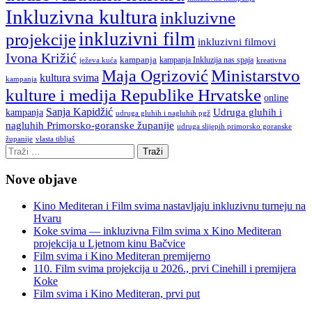
Inkluzivna kultura
inkluzivne
inkluzivni film
projekcije
inkluzivni filmovi
Ivona Križić
kampanja
kampanja Inkluzija nas spaja
ježeva kuća
kreativna
Ministarstvo
Maja Ogrizović
kultura svima
kampanja
kulture i medija Republike Hrvatske
online
Sanja Kapidžić
kampanja
Udruga gluhih i
udruga gluhih i nagluhih pgž
nagluhih Primorsko-goranske županije
udruga slijepih primorsko goranske
vlasta tibljaš
županije
Nove objave
Kino Mediteran i Film svima nastavljaju inkluzivnu turneju na
Hvaru
Koke svima — inkluzivna Film svima x Kino Mediteran
projekcija u Ljetnom kinu Bačvice
Film svima i Kino Mediteran premijerno
110. Film svima projekcija u 2026., prvi Cinehill i premijera
Koke
Film svima i Kino Mediteran, prvi put