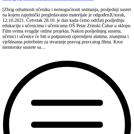
[Zbog odsutnosti učenika i nemogućnosti snimanja, posljednji susret
na kojem zajednički pregledavamo materijale je odgođen]Utorak,
12.10.2021. Četvrtak 28.10. je dan kada ćemo održati posljednju
edukaciju s učenicima i učenicama OŠ Petar Zrinski Čabar u sklopu
Film svima svugdje online projekta. Nakon posljednjeg susreta,
učenici i učenice će biti u potpunosti opremljeni alatima, znanjima i
vještinama potrebnim za stvaranje pravog pravcatog filma. Kroz
mentorske susrete sa…