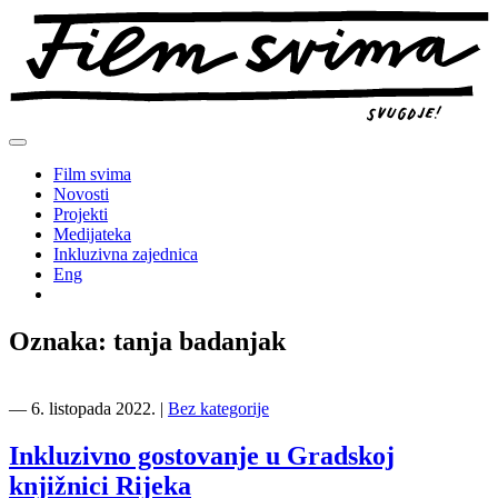
Preskoči
na
sadržaj
Film svima
Novosti
Projekti
Medijateka
Inkluzivna zajednica
Eng
Oznaka:
tanja badanjak
―
6. listopada 2022.
|
Bez kategorije
Inkluzivno gostovanje u Gradskoj
knjižnici Rijeka