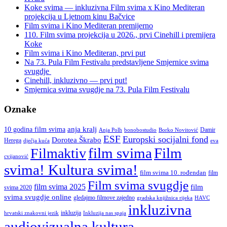
svemira
Koke svima — inkluzivna Film svima x Kino Mediteran
—
projekcija u Ljetnom kinu Bačvice
Knjiga
Film svima i Kino Mediteran premijerno
svima”
110. Film svima projekcija u 2026., prvi Cinehill i premijera
Koke
Film svima i Kino Mediteran, prvi put
Na 73. Pula Film Festivalu predstavljene Smjernice svima
svugdje
Cinehill, inkluzivno — prvi put!
Smjernica svima svugdje na 73. Pula Film Festivalu
Oznake
anja kralj
10 godina film svima
Damir
Anja Polh
Borko Novitović
bonobostudio
ESF
Europski socijalni fond
Dorotea Škrabo
Herega
dječja kuća
eva
film svima
Film
Filmaktiv
cvijanović
svima! Kultura svima!
film svima 10. rođendan
film
Film svima svugdje
film svima 2025
film
svima 2020
svima svugdje online
gledajmo filmove zajedno
gradska knjižnica rijeka
HAVC
inkluzivna
inkluzija
hrvatski znakovni jezik
Inkluzija nas spaja
audiovizualna kultura