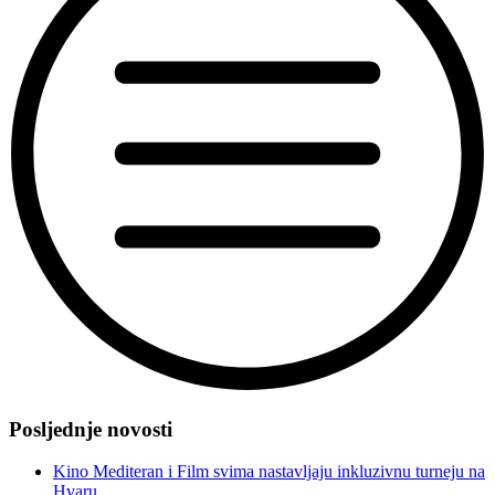
“Novi
projekt
Posljednje novosti
iz
Film
Kino Mediteran i Film svima nastavljaju inkluzivnu turneju na
svima
Hvaru