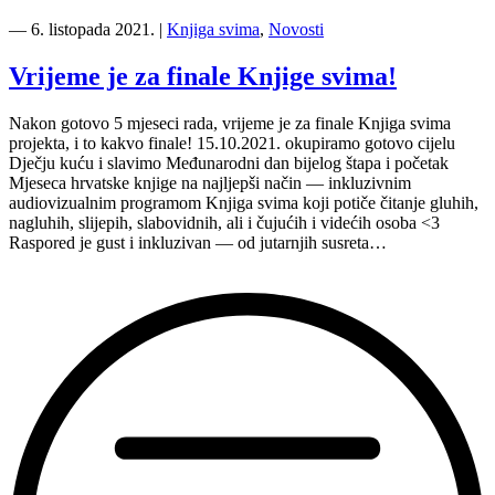
“U
Dječjoj
―
6. listopada 2021.
|
Knjiga svima
,
Novosti
kući
otvorena
Vrijeme je za finale Knjige svima!
3.
sezona
Nakon gotovo 5 mjeseci rada, vrijeme je za finale Knjiga svima
projekta
projekta, i to kakvo finale! 15.10.2021. okupiramo gotovo cijelu
Film
Dječju kuću i slavimo Međunarodni dan bijelog štapa i početak
svima
Mjeseca hrvatske knjige na najljepši način — inkluzivnim
svugdje”
audiovizualnim programom Knjiga svima koji potiče čitanje gluhih,
nagluhih, slijepih, slabovidnih, ali i čujućih i videćih osoba <3
Raspored je gust i inkluzivan — od jutarnjih susreta…