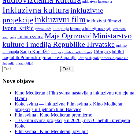
inkluzivna kampanja
Inkluzivna kultura
inkluzivne
inkluzivni film
projekcije
inkluzivni filmovi
Ivona Križić
kampanja
kampanja Inkluzija nas spaja
ježeva kuća
kreativna
Ministarstvo
Maja Ogrizović
kultura svima
kampanja
kulture i medija Republike Hrvatske
online
Sanja Kapidžić
kampanja
Udruga gluhih i
udruga gluhih i nagluhih pgž
nagluhih Primorsko-goranske županije
udruga slijepih primorsko goranske
vlasta tibljaš
županije
Nove objave
Kino Mediteran i Film svima nastavljaju inkluzivnu turneju na
Hvaru
Koke svima — inkluzivna Film svima x Kino Mediteran
projekcija u Ljetnom kinu Bačvice
Film svima i Kino Mediteran premijerno
110. Film svima projekcija u 2026., prvi Cinehill i premijera
Koke
Film svima i Kino Mediteran, prvi put