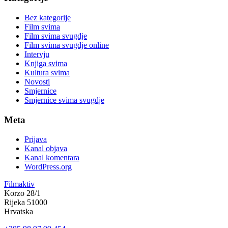
Bez kategorije
Film svima
Film svima svugdje
Film svima svugdje online
Intervju
Knjiga svima
Kultura svima
Novosti
Smjernice
Smjernice svima svugdje
Meta
Prijava
Kanal objava
Kanal komentara
WordPress.org
Filmaktiv
Korzo 28/1
Rijeka 51000
Hrvatska