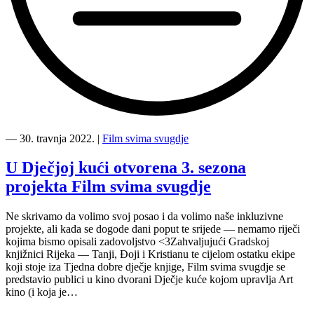
“Inkluzivno
gostovanje
―
30. travnja 2022.
|
Film svima svugdje
u
Gradskoj
U Dječjoj kući otvorena 3. sezona
knjižnici
projekta Film svima svugdje
Rijeka”
Ne skrivamo da volimo svoj posao i da volimo naše inkluzivne
projekte, ali kada se dogode dani poput te srijede — nemamo riječi
kojima bismo opisali zadovoljstvo <3Zahvaljujući Gradskoj
knjižnici Rijeka — Tanji, Đoji i Kristianu te cijelom ostatku ekipe
koji stoje iza Tjedna dobre dječje knjige, Film svima svugdje se
predstavio publici u kino dvorani Dječje kuće kojom upravlja Art
kino (i koja je…