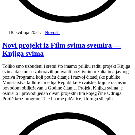
“Završena
prva
―
18. svibnja 2021.
|
Novosti
faza
izrade
Novi projekt iz Film svima svemira —
inkluzivnih
Knjiga svima
knjiga
u
sklopu
Toliko smo uzbuđeni i sretni što imamo priliku raditi projekt Knjiga
projekta
svima da smo se zaboravili pohvaliti pozitivnim rezultatima javnog
Knjiga
poziva Programa koji potiču čitanje i razvoj čitateljske publike
svima”
Ministarstva kulture i medija Republike Hrvatske, koji je raspisan
povodom obilježavanja Godine čitanja. Projekt Knjiga svima je
osmislio i provodi jedan divan projektni tim kojeg čine Udruga
Portić kroz program Tete i barbe pričalice, Udruga slijepih…