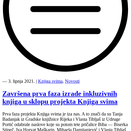
“Vrijeme
je
―
3. lipnja 2021.
|
Knjiga svima
,
Novosti
za
finale
Završena prva faza izrade inkluzivnih
Knjige
knjiga u sklopu projekta Knjiga svima
svima!”
Prva faza projekta Knjiga svima je iza nas. A to znači da su Tanja
Badanjak iz Gradske knjižnice Rijeka i Vlasta Tibljaš iz Udruge
Portić odabrale naslove koje su potom tete pričalice Biba — Biserka
Stipeč, Iva Horvat Maškarin, Mihaela Damijanjević i Vlasta Tibljaš