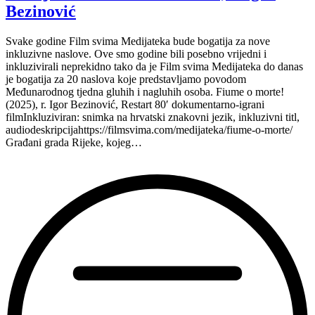
Bezinović
Svake godine Film svima Medijateka bude bogatija za nove
inkluzivne naslove. Ove smo godine bili posebno vrijedni i
inkluzivirali neprekidno tako da je Film svima Medijateka do danas
je bogatija za 20 naslova koje predstavljamo povodom
Međunarodnog tjedna gluhih i nagluhih osoba. Fiume o morte!
(2025), r. Igor Bezinović, Restart 80′ dokumentarno-igrani
filmInkluziviran: snimka na hrvatski znakovni jezik, inkluzivni titl,
audiodeskripcijahttps://filmsvima.com/medijateka/fiume-o-morte/
Građani grada Rijeke, kojeg…