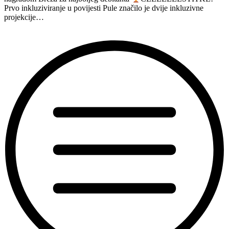
r.
Prvo inkluziviranje u povijesti Pule značilo je dvije inkluzivne
Igor
projekcije…
Bezinović”