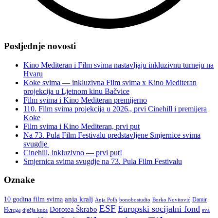
“Inkluzivni
72.
Posljednje novosti
Pula
Film
Kino Mediteran i Film svima nastavljaju inkluzivnu turneju na
Festival
Hvaru
i
Koke svima — inkluzivna Film svima x Kino Mediteran
nagrađeni
projekcija u Ljetnom kinu Bačvice
inkluzivirani
Film svima i Kino Mediteran premijerno
filmovi”
110. Film svima projekcija u 2026., prvi Cinehill i premijera
Koke
Film svima i Kino Mediteran, prvi put
Na 73. Pula Film Festivalu predstavljene Smjernice svima
svugdje
Cinehill, inkluzivno — prvi put!
Smjernica svima svugdje na 73. Pula Film Festivalu
Oznake
anja kralj
10 godina film svima
Damir
Anja Polh
Borko Novitović
bonobostudio
ESF
Europski socijalni fond
Dorotea Škrabo
Herega
dječja kuća
eva