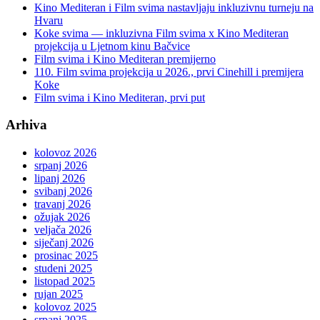
Kino Mediteran i Film svima nastavljaju inkluzivnu turneju na
Hvaru
Koke svima — inkluzivna Film svima x Kino Mediteran
projekcija u Ljetnom kinu Bačvice
Film svima i Kino Mediteran premijerno
110. Film svima projekcija u 2026., prvi Cinehill i premijera
Koke
Film svima i Kino Mediteran, prvi put
Arhiva
kolovoz 2026
srpanj 2026
lipanj 2026
svibanj 2026
travanj 2026
ožujak 2026
veljača 2026
siječanj 2026
prosinac 2025
studeni 2025
listopad 2025
rujan 2025
kolovoz 2025
srpanj 2025