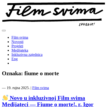
Preskoči
na
sadržaj
Film svima
Novosti
Projekti
Medijateka
Inkluzivna zajednica
Eng
Oznaka:
fiume o morte
―
19. rujna 2025.
|
Film svima
Novo u inkluzivnoj Film svima
Medijateci — Fiume o morte!, r. Igor