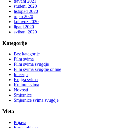
travanj 2021
studeni 2020
listopad 2020
rujan 2020
kolovoz 2020
lipanj 2020
svibanj 2020
Kategorije
Bez kategorije
Film svima
Film svima svugdje
Film svima svugdje online
Intervju
Knjiga svima
Kultura svima
Novosti
Smjernice
Smjernice svima svugdje
Meta
Prijava
Kanal objava