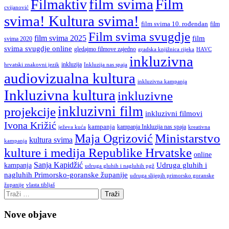
film svima
Film
Filmaktiv
cvijanović
svima! Kultura svima!
film svima 10. rođendan
film
Film svima svugdje
film svima 2025
film
svima 2020
svima svugdje online
gledajmo filmove zajedno
gradska knjižnica rijeka
HAVC
inkluzivna
inkluzija
hrvatski znakovni jezik
Inkluzija nas spaja
audiovizualna kultura
inkluzivna kampanja
Inkluzivna kultura
inkluzivne
inkluzivni film
projekcije
inkluzivni filmovi
Ivona Križić
kampanja
kampanja Inkluzija nas spaja
ježeva kuća
kreativna
Ministarstvo
Maja Ogrizović
kultura svima
kampanja
kulture i medija Republike Hrvatske
online
Sanja Kapidžić
kampanja
Udruga gluhih i
udruga gluhih i nagluhih pgž
nagluhih Primorsko-goranske županije
udruga slijepih primorsko goranske
vlasta tibljaš
županije
Nove objave