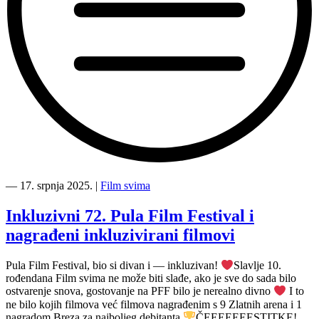
“
―
17. srpnja 2025.
|
Film svima
Novo
u
Inkluzivni 72. Pula Film Festival i
inkluzivnoj
nagrađeni inkluzivirani filmovi
Film
svima
Medijateci
Pula Film Festival, bio si divan i — inkluzivan!
Slavlje 10.
—
rođendana Film svima ne može biti slađe, ako je sve do sada bilo
Fiume
ostvarenje snova, gostovanje na PFF bilo je nerealno divno
I to
o
ne bilo kojih filmova već filmova nagrađenim s 9 Zlatnih arena i 1
morte!,
nagradom Breza za najboljeg debitanta
ČEEEEEEESTITKE!