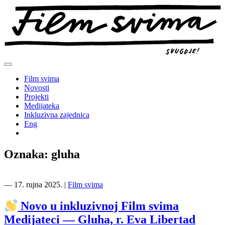
Preskoči
na
sadržaj
Film svima
Novosti
Projekti
Medijateka
Inkluzivna zajednica
Eng
Oznaka:
gluha
―
17. rujna 2025.
|
Film svima
Novo u inkluzivnoj Film svima
Medijateci — Gluha, r. Eva Libertad