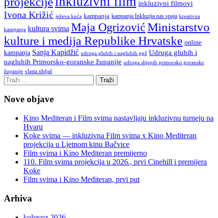
inkluzivni film
projekcije
inkluzivni filmovi
Ivona Križić
kampanja
kampanja Inkluzija nas spaja
ježeva kuća
kreativna
Ministarstvo
Maja Ogrizović
kultura svima
kampanja
kulture i medija Republike Hrvatske
online
Sanja Kapidžić
kampanja
Udruga gluhih i
udruga gluhih i nagluhih pgž
nagluhih Primorsko-goranske županije
udruga slijepih primorsko goranske
vlasta tibljaš
županije
Nove objave
Kino Mediteran i Film svima nastavljaju inkluzivnu turneju na
Hvaru
Koke svima — inkluzivna Film svima x Kino Mediteran
projekcija u Ljetnom kinu Bačvice
Film svima i Kino Mediteran premijerno
110. Film svima projekcija u 2026., prvi Cinehill i premijera
Koke
Film svima i Kino Mediteran, prvi put
Arhiva
kolovoz 2026