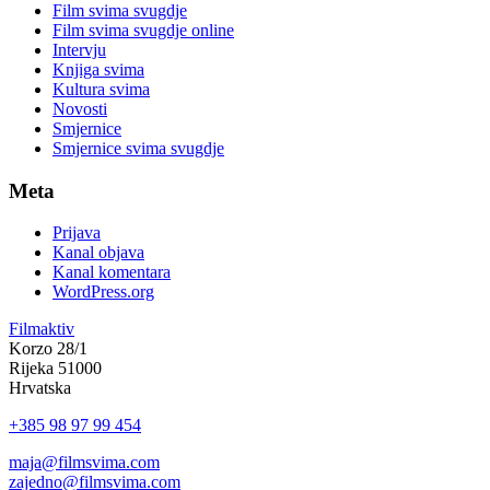
Film svima svugdje
Film svima svugdje online
Intervju
Knjiga svima
Kultura svima
Novosti
Smjernice
Smjernice svima svugdje
Meta
Prijava
Kanal objava
Kanal komentara
WordPress.org
Filmaktiv
Korzo 28/1
Rijeka 51000
Hrvatska
+385 98 97 99 454
maja@filmsvima.com
zajedno@filmsvima.com