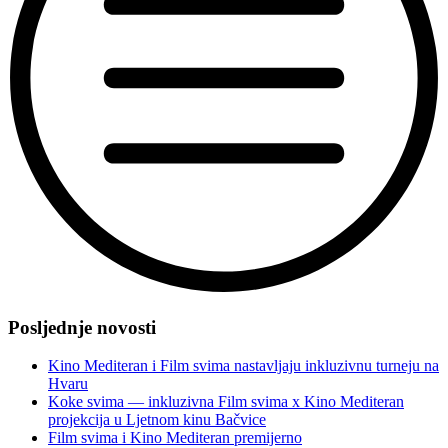
“Inkluzivni
filmovi
Posljednje novosti
zaplovili
i
Kino Mediteran i Film svima nastavljaju inkluzivnu turneju na
zavladali
Hvaru
Festivalom
Koke svima — inkluzivna Film svima x Kino Mediteran
mediteranskog
projekcija u Ljetnom kinu Bačvice
filma
Film svima i Kino Mediteran premijerno