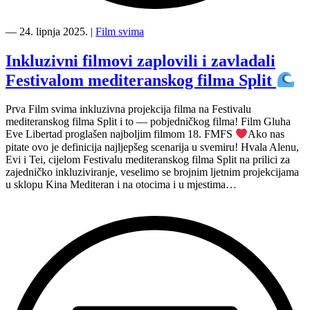
“Film
svima
―
24. lipnja 2025.
|
Film svima
u
prirodi
Inkluzivni filmovi zaplovili i zavladali
—
Festivalom mediteranskog filma Split
Ljetno
kino
Tuškanac
Prva Film svima inkluzivna projekcija filma na Festivalu
i
mediteranskog filma Split i to — pobjedničkog filma! Film Gluha
Prirodoslovni
Eve Libertad proglašen najboljim filmom 18. FMFS
Ako nas
muzej
pitate ovo je definicija najljepšeg scenarija u svemiru! Hvala Alenu,
Rijeka”
Evi i Tei, cijelom Festivalu mediteranskog filma Split na prilici za
zajedničko inkluziviranje, veselimo se brojnim ljetnim projekcijama
u sklopu Kina Mediteran i na otocima i u mjestima…