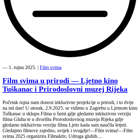
“
―
1. rujna 2025.
|
Film svima
Novo
u
Film svima u prirodi — Ljetno kino
inkluzivnoj
Tuškanac i Prirodoslovni muzej Rijeka
Film
svima
Medijateci
Početak rujna nam donosi inkluzivne projekcije u prirodi, i to dvije
—
na isti dan! U utorak, 2.9.2025. se vidimo u Zagrebu u Ljetnom kinu
Gluha,
Tuškanac u sklupu Filma u šumi gdje gledamo inkluzivnu verziju
r.
filma Gluha te u dvorištu Prorodoslovnog muzeja Rijeka gdje
Eva
gledamo inkluzivnu verziju filma Ljeto kada sam naučila letjeti.
Libertad”
Gledajmo filmove zajedno, uvijek i svugdje!—Film svima!—Film
svima 2025 organizira Filmaktiv, Udruga gluhih…