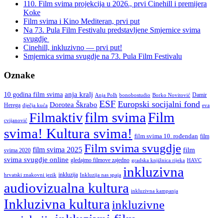
Split
110. Film svima projekcija u 2026., prvi Cinehill i premijera
Koke
”
Film svima i Kino Mediteran, prvi put
Na 73. Pula Film Festivalu predstavljene Smjernice svima
svugdje
Cinehill, inkluzivno — prvi put!
Smjernica svima svugdje na 73. Pula Film Festivalu
Oznake
anja kralj
10 godina film svima
Damir
Anja Polh
Borko Novitović
bonobostudio
ESF
Europski socijalni fond
Dorotea Škrabo
Herega
dječja kuća
eva
film svima
Film
Filmaktiv
cvijanović
svima! Kultura svima!
film svima 10. rođendan
film
Film svima svugdje
film svima 2025
film
svima 2020
svima svugdje online
gledajmo filmove zajedno
gradska knjižnica rijeka
HAVC
inkluzivna
inkluzija
hrvatski znakovni jezik
Inkluzija nas spaja
audiovizualna kultura
inkluzivna kampanja
Inkluzivna kultura
inkluzivne