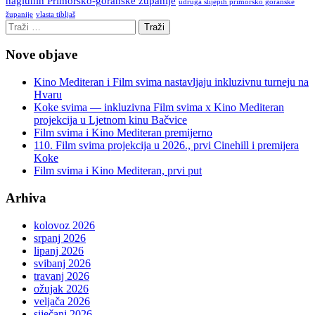
nagluhih Primorsko-goranske županije
udruga slijepih primorsko goranske
vlasta tibljaš
županije
Nove objave
Kino Mediteran i Film svima nastavljaju inkluzivnu turneju na
Hvaru
Koke svima — inkluzivna Film svima x Kino Mediteran
projekcija u Ljetnom kinu Bačvice
Film svima i Kino Mediteran premijerno
110. Film svima projekcija u 2026., prvi Cinehill i premijera
Koke
Film svima i Kino Mediteran, prvi put
Arhiva
kolovoz 2026
srpanj 2026
lipanj 2026
svibanj 2026
travanj 2026
ožujak 2026
veljača 2026
siječanj 2026