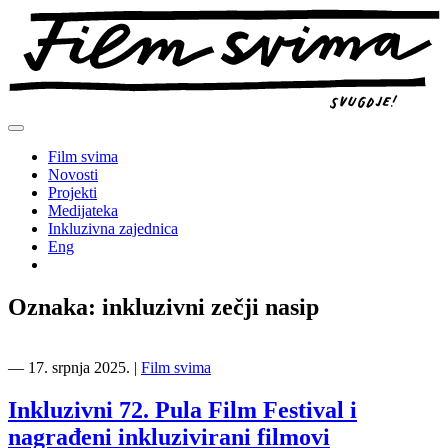
Preskoči
na
sadržaj
Film svima
Novosti
Projekti
Medijateka
Inkluzivna zajednica
Eng
Oznaka:
inkluzivni zečji nasip
―
17. srpnja 2025.
|
Film svima
Inkluzivni 72. Pula Film Festival i
nagrađeni inkluzivirani filmovi