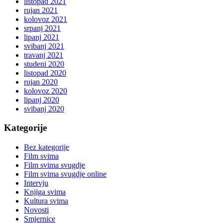
listopad 2021
rujan 2021
kolovoz 2021
srpanj 2021
lipanj 2021
svibanj 2021
travanj 2021
studeni 2020
listopad 2020
rujan 2020
kolovoz 2020
lipanj 2020
svibanj 2020
Kategorije
Bez kategorije
Film svima
Film svima svugdje
Film svima svugdje online
Intervju
Knjiga svima
Kultura svima
Novosti
Smjernice