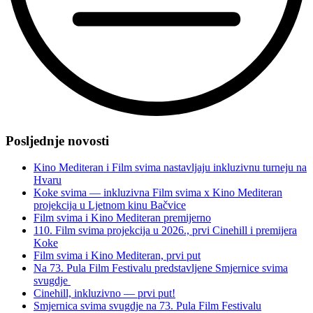
“Inkluzivni
72.
Posljednje novosti
Pula
Film
Kino Mediteran i Film svima nastavljaju inkluzivnu turneju na
Festival
Hvaru
i
Koke svima — inkluzivna Film svima x Kino Mediteran
nagrađeni
projekcija u Ljetnom kinu Bačvice
inkluzivirani
Film svima i Kino Mediteran premijerno
filmovi”
110. Film svima projekcija u 2026., prvi Cinehill i premijera
Koke
Film svima i Kino Mediteran, prvi put
Na 73. Pula Film Festivalu predstavljene Smjernice svima
svugdje
Cinehill, inkluzivno — prvi put!
Smjernica svima svugdje na 73. Pula Film Festivalu