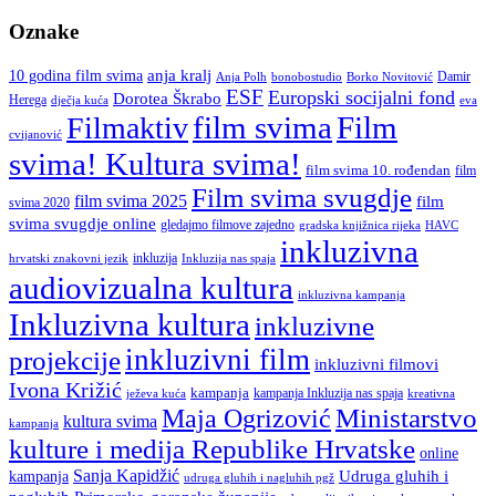
Oznake
anja kralj
10 godina film svima
Damir
Anja Polh
Borko Novitović
bonobostudio
ESF
Europski socijalni fond
Dorotea Škrabo
Herega
dječja kuća
eva
film svima
Film
Filmaktiv
cvijanović
svima! Kultura svima!
film svima 10. rođendan
film
Film svima svugdje
film svima 2025
film
svima 2020
svima svugdje online
gledajmo filmove zajedno
gradska knjižnica rijeka
HAVC
inkluzivna
inkluzija
hrvatski znakovni jezik
Inkluzija nas spaja
audiovizualna kultura
inkluzivna kampanja
Inkluzivna kultura
inkluzivne
inkluzivni film
projekcije
inkluzivni filmovi
Ivona Križić
kampanja
kampanja Inkluzija nas spaja
ježeva kuća
kreativna
Ministarstvo
Maja Ogrizović
kultura svima
kampanja
kulture i medija Republike Hrvatske
online
Sanja Kapidžić
kampanja
Udruga gluhih i
udruga gluhih i nagluhih pgž