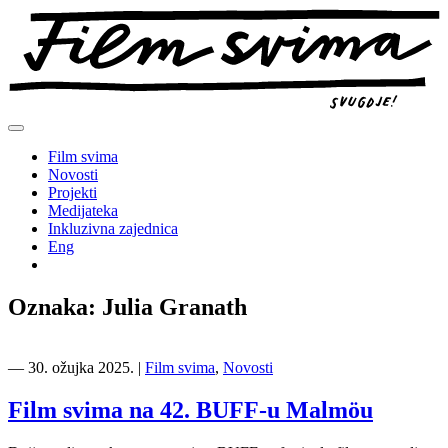
Preskoči
na
sadržaj
Film svima
Novosti
Projekti
Medijateka
Inkluzivna zajednica
Eng
Oznaka:
Julia Granath
―
30. ožujka 2025.
|
Film svima
,
Novosti
Film svima na 42. BUFF-u Malmöu