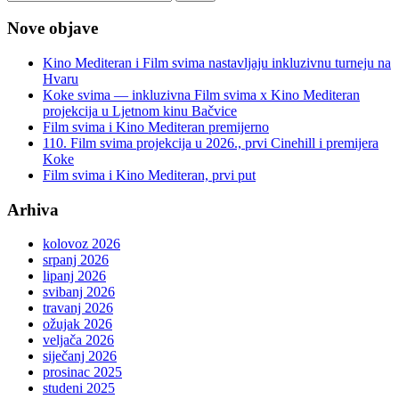
Nove objave
Kino Mediteran i Film svima nastavljaju inkluzivnu turneju na
Hvaru
Koke svima — inkluzivna Film svima x Kino Mediteran
projekcija u Ljetnom kinu Bačvice
Film svima i Kino Mediteran premijerno
110. Film svima projekcija u 2026., prvi Cinehill i premijera
Koke
Film svima i Kino Mediteran, prvi put
Arhiva
kolovoz 2026
srpanj 2026
lipanj 2026
svibanj 2026
travanj 2026
ožujak 2026
veljača 2026
siječanj 2026
prosinac 2025
studeni 2025