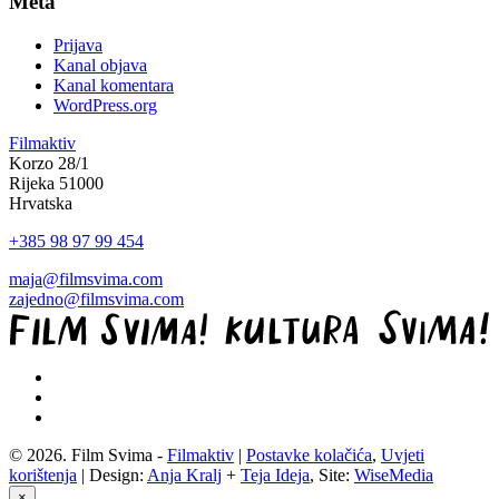
Meta
Prijava
Kanal objava
Kanal komentara
WordPress.org
Filmaktiv
Korzo 28/1
Rijeka 51000
Hrvatska
+385 98 97 99 454
maja@filmsvima.com
zajedno@filmsvima.com
© 2026. Film Svima -
Filmaktiv
|
Postavke kolačića
,
Uvjeti
korištenja
| Design:
Anja Kralj
+
Teja Ideja
, Site:
WiseMedia
×