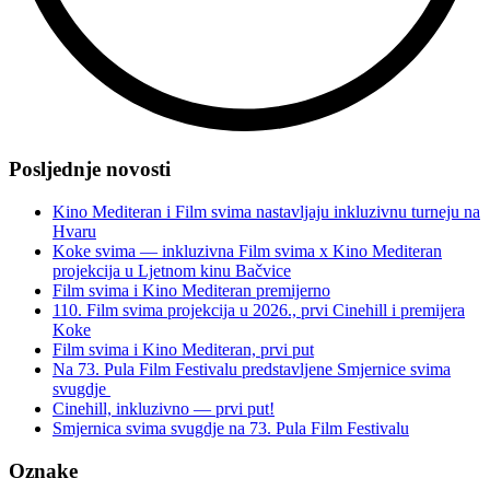
“Film
svima
Posljednje novosti
na
42.
Kino Mediteran i Film svima nastavljaju inkluzivnu turneju na
BUFF-
Hvaru
u
Koke svima — inkluzivna Film svima x Kino Mediteran
Malmöu”
projekcija u Ljetnom kinu Bačvice
Film svima i Kino Mediteran premijerno
110. Film svima projekcija u 2026., prvi Cinehill i premijera
Koke
Film svima i Kino Mediteran, prvi put
Na 73. Pula Film Festivalu predstavljene Smjernice svima
svugdje
Cinehill, inkluzivno — prvi put!
Smjernica svima svugdje na 73. Pula Film Festivalu
Oznake