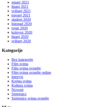
srpanj 2021
lipanj 2021
svibanj 2021
travanj 2021
studeni 2020
listopad 2020
rujan 2020
kolovoz 2020
lipanj 2020
svibanj 2020
Kategorije
Bez kategorije
Film svima
Film svima svugdje
Film svima svugdje online
Intervju
Knjiga svima
Kultura svima
Novosti
Smjernice
Smjernice svima svugdje