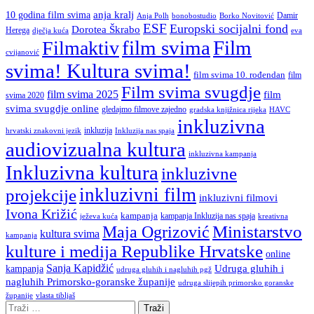
anja kralj
10 godina film svima
Damir
Anja Polh
Borko Novitović
bonobostudio
ESF
Europski socijalni fond
Dorotea Škrabo
Herega
dječja kuća
eva
film svima
Film
Filmaktiv
cvijanović
svima! Kultura svima!
film svima 10. rođendan
film
Film svima svugdje
film svima 2025
film
svima 2020
svima svugdje online
gledajmo filmove zajedno
gradska knjižnica rijeka
HAVC
inkluzivna
inkluzija
hrvatski znakovni jezik
Inkluzija nas spaja
audiovizualna kultura
inkluzivna kampanja
Inkluzivna kultura
inkluzivne
inkluzivni film
projekcije
inkluzivni filmovi
Ivona Križić
kampanja
kampanja Inkluzija nas spaja
ježeva kuća
kreativna
Ministarstvo
Maja Ogrizović
kultura svima
kampanja
kulture i medija Republike Hrvatske
online
Sanja Kapidžić
kampanja
Udruga gluhih i
udruga gluhih i nagluhih pgž
nagluhih Primorsko-goranske županije
udruga slijepih primorsko goranske
vlasta tibljaš
županije