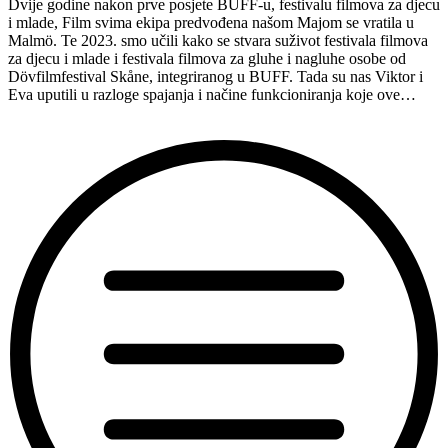
Dvije godine nakon prve posjete BUFF-u, festivalu filmova za djecu
i mlade, Film svima ekipa predvođena našom Majom se vratila u
Malmö. Te 2023. smo učili kako se stvara suživot festivala filmova
za djecu i mlade i festivala filmova za gluhe i nagluhe osobe od
Dövfilmfestival Skåne, integriranog u BUFF. Tada su nas Viktor i
Eva uputili u razloge spajanja i načine funkcioniranja koje ove…