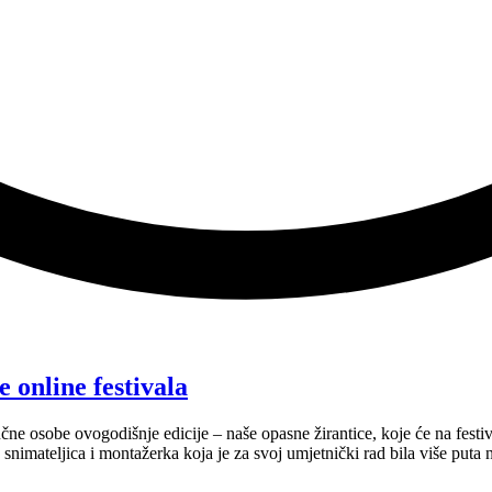
 online festivala
učne osobe ovogodišnje edicije – naše opasne žirantice, koje će na festi
 snimateljica i montažerka koja je za svoj umjetnički rad bila više put