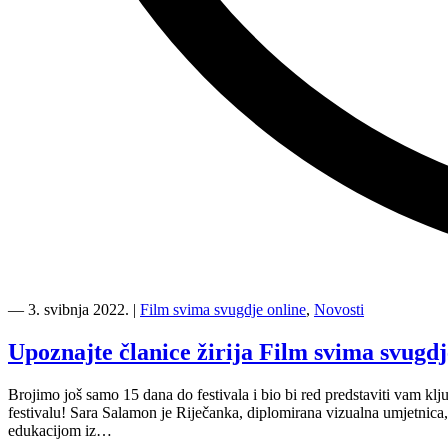
“Članice
žirija
―
3. svibnja 2022.
|
Film svima svugdje online
,
Novosti
uskoro
donose
Upoznajte članice žirija Film svima svugdje
odluku
o
Brojimo još samo 15 dana do festivala i bio bi red predstaviti vam klj
najboljim
festivalu! Sara Salamon je Riječanka, diplomirana vizualna umjetnica,
filmovima”
edukacijom iz…