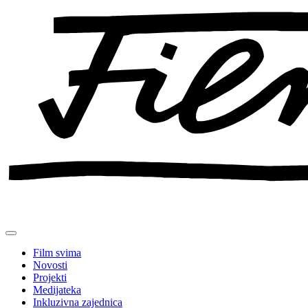
Preskoči
na
sadržaj
Film svima
Novosti
Projekti
Medijateka
Inkluzivna zajednica