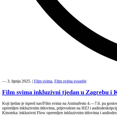
“Inkluzivni
Film
―
3. lipnja 2025.
|
Film svima
,
Film svima svugdje
svima
tjedan
Film svima inkluzivni tjedan u Zagrebu i 
na
Animafestu
Koji tjedan je ispred nas!Film svima na Animafestu 4.—7.6. pa gosto
opremljen inkluzivnim titlovima, prijevodom na HZJ i audiodeskripci
”
Kinoteka: inkluzivni Flow opremljen inkluzivnim titlovima i audiod