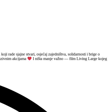
oji rade sjajne stvari, osjećaj zajedništva, solidarnosti i brige o
luzivnim akcijama
I ništa manje važno — film Living Large kojeg