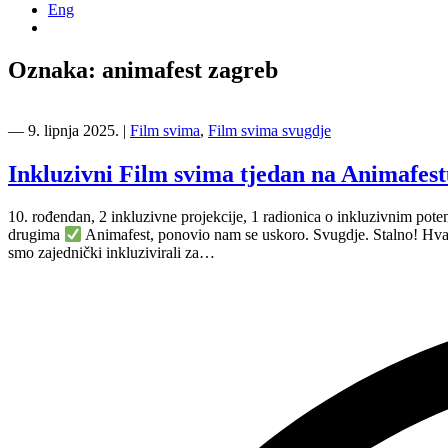
Eng
Oznaka:
animafest zagreb
―
9. lipnja 2025.
|
Film svima
,
Film svima svugdje
Inkluzivni Film svima tjedan na Animafes
10.⁠ ⁠rođendan, 2 inkluzivne projekcije, 1 radionica o inkluzivnim potenc
drugima
Animafest, ponovio nam se uskoro. Svugdje. Stalno! Hval
smo zajednički inkluzivirali za…