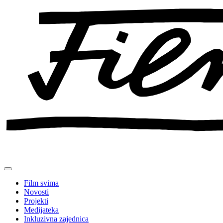
Preskoči
na
sadržaj
Film svima
Novosti
Projekti
Medijateka
Inkluzivna zajednica