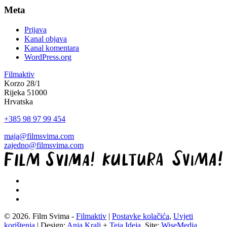
Meta
Prijava
Kanal objava
Kanal komentara
WordPress.org
Filmaktiv
Korzo 28/1
Rijeka 51000
Hrvatska
+385 98 97 99 454
maja@filmsvima.com
zajedno@filmsvima.com
© 2026. Film Svima -
Filmaktiv
|
Postavke kolačića
,
Uvjeti
korištenja
| Design:
Anja Kralj
+
Teja Ideja
, Site:
WiseMedia