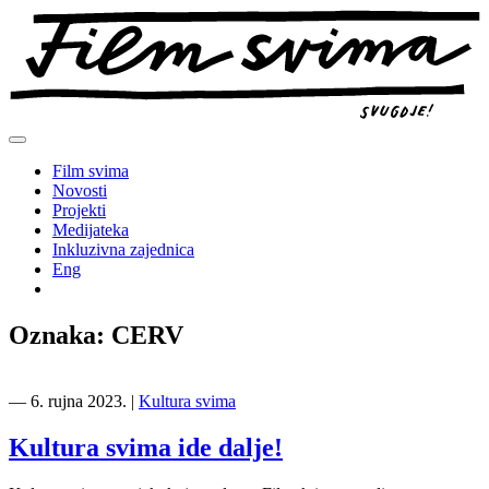
Preskoči
na
sadržaj
Film svima
Novosti
Projekti
Medijateka
Inkluzivna zajednica
Eng
Oznaka:
CERV
―
6. rujna 2023.
|
Kultura svima
Kultura svima ide dalje!