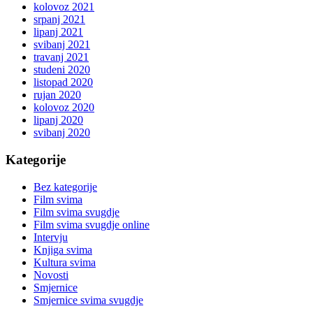
kolovoz 2021
srpanj 2021
lipanj 2021
svibanj 2021
travanj 2021
studeni 2020
listopad 2020
rujan 2020
kolovoz 2020
lipanj 2020
svibanj 2020
Kategorije
Bez kategorije
Film svima
Film svima svugdje
Film svima svugdje online
Intervju
Knjiga svima
Kultura svima
Novosti
Smjernice
Smjernice svima svugdje