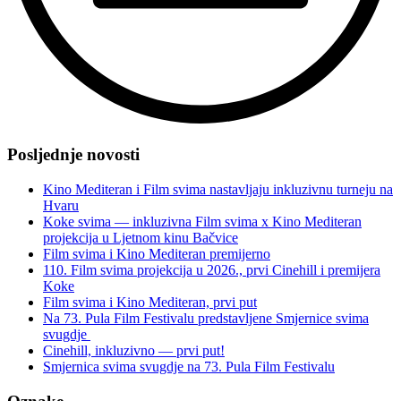
“Kultura
svima
Posljednje novosti
ide
dalje!”
Kino Mediteran i Film svima nastavljaju inkluzivnu turneju na
Hvaru
Koke svima — inkluzivna Film svima x Kino Mediteran
projekcija u Ljetnom kinu Bačvice
Film svima i Kino Mediteran premijerno
110. Film svima projekcija u 2026., prvi Cinehill i premijera
Koke
Film svima i Kino Mediteran, prvi put
Na 73. Pula Film Festivalu predstavljene Smjernice svima
svugdje
Cinehill, inkluzivno — prvi put!
Smjernica svima svugdje na 73. Pula Film Festivalu