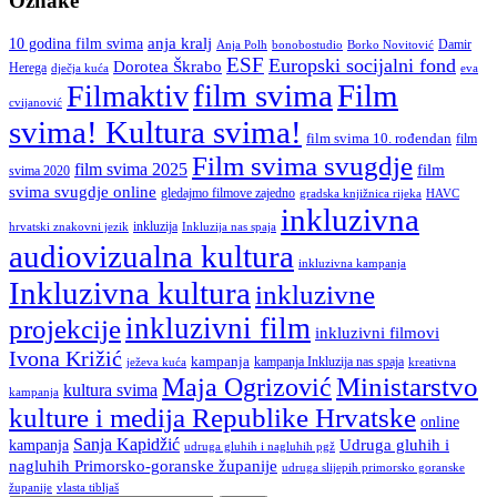
Oznake
anja kralj
10 godina film svima
Damir
Anja Polh
Borko Novitović
bonobostudio
ESF
Europski socijalni fond
Dorotea Škrabo
Herega
dječja kuća
eva
film svima
Film
Filmaktiv
cvijanović
svima! Kultura svima!
film svima 10. rođendan
film
Film svima svugdje
film svima 2025
film
svima 2020
svima svugdje online
gledajmo filmove zajedno
gradska knjižnica rijeka
HAVC
inkluzivna
inkluzija
hrvatski znakovni jezik
Inkluzija nas spaja
audiovizualna kultura
inkluzivna kampanja
Inkluzivna kultura
inkluzivne
inkluzivni film
projekcije
inkluzivni filmovi
Ivona Križić
kampanja
kampanja Inkluzija nas spaja
ježeva kuća
kreativna
Ministarstvo
Maja Ogrizović
kultura svima
kampanja
kulture i medija Republike Hrvatske
online
Sanja Kapidžić
kampanja
Udruga gluhih i
udruga gluhih i nagluhih pgž
nagluhih Primorsko-goranske županije
udruga slijepih primorsko goranske
vlasta tibljaš
županije