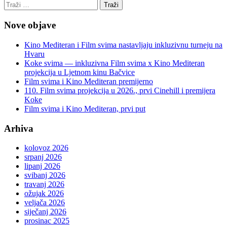
Nove objave
Kino Mediteran i Film svima nastavljaju inkluzivnu turneju na
Hvaru
Koke svima — inkluzivna Film svima x Kino Mediteran
projekcija u Ljetnom kinu Bačvice
Film svima i Kino Mediteran premijerno
110. Film svima projekcija u 2026., prvi Cinehill i premijera
Koke
Film svima i Kino Mediteran, prvi put
Arhiva
kolovoz 2026
srpanj 2026
lipanj 2026
svibanj 2026
travanj 2026
ožujak 2026
veljača 2026
siječanj 2026
prosinac 2025