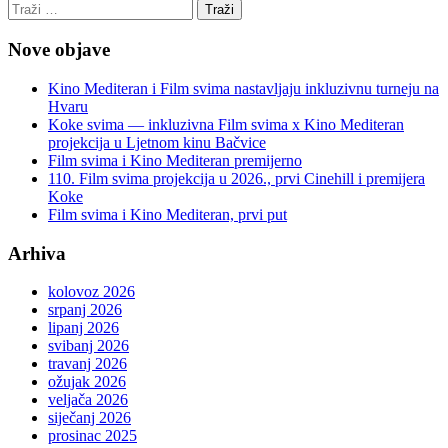
Nove objave
Kino Mediteran i Film svima nastavljaju inkluzivnu turneju na
Hvaru
Koke svima — inkluzivna Film svima x Kino Mediteran
projekcija u Ljetnom kinu Bačvice
Film svima i Kino Mediteran premijerno
110. Film svima projekcija u 2026., prvi Cinehill i premijera
Koke
Film svima i Kino Mediteran, prvi put
Arhiva
kolovoz 2026
srpanj 2026
lipanj 2026
svibanj 2026
travanj 2026
ožujak 2026
veljača 2026
siječanj 2026
prosinac 2025