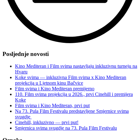
“Drugi
dan
Posljednje novosti
petog
Film
Kino Mediteran i Film svima nastavljaju inkluzivnu turneju na
svima
Hvaru
programa”
Koke svima — inkluzivna Film svima x Kino Mediteran
projekcija u Ljetnom kinu Bačvice
Film svima i Kino Mediteran premijerno
110. Film svima projekcija u 2026., prvi Cinehill i premijera
Koke
Film svima i Kino Mediteran, prvi put
Na 73. Pula Film Festivalu predstavljene Smjernice svima
svugdje
Cinehill, inkluzivno — prvi put!
Smjernica svima svugdje na 73. Pula Film Festivalu