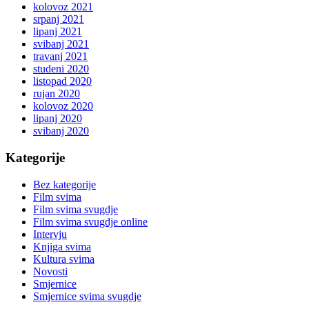
kolovoz 2021
srpanj 2021
lipanj 2021
svibanj 2021
travanj 2021
studeni 2020
listopad 2020
rujan 2020
kolovoz 2020
lipanj 2020
svibanj 2020
Kategorije
Bez kategorije
Film svima
Film svima svugdje
Film svima svugdje online
Intervju
Knjiga svima
Kultura svima
Novosti
Smjernice
Smjernice svima svugdje