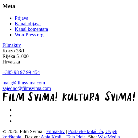
Meta
Prijava
Kanal objava
Kanal komentara
WordPress.org
Filmaktiv
Korzo 28/1
Rijeka 51000
Hrvatska
+385 98 97 99 454
maja@filmsvima.com
zajedno@filmsvima.com
© 2026. Film Svima -
Filmaktiv
|
Postavke kolačića
,
Uvjeti
korištenja
| Design:
Anja Kralj
+
Teja Ideja
, Site:
WiseMedia