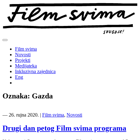
Preskoči
na
sadržaj
Film svima
Novosti
Projekti
Medijateka
Inkluzivna zajednica
Eng
Oznaka:
Gazda
―
26. rujna 2020.
|
Film svima
,
Novosti
Drugi dan petog Film svima programa