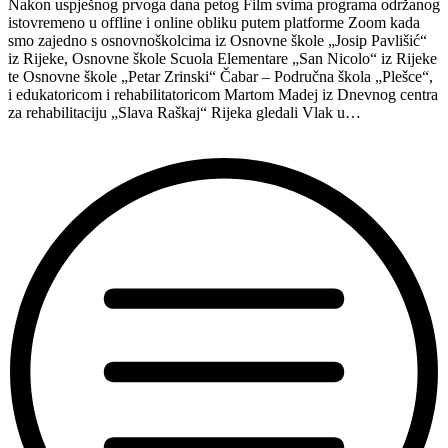
Nakon uspješnog prvoga dana petog Film svima programa održanog
istovremeno u offline i online obliku putem platforme Zoom kada
smo zajedno s osnovnoškolcima iz Osnovne škole „Josip Pavlišić“
iz Rijeke, Osnovne škole Scuola Elementare „San Nicolo“ iz Rijeke
te Osnovne škole „Petar Zrinski“ Čabar – Područna škola „Plešce“,
i edukatoricom i rehabilitatoricom Martom Madej iz Dnevnog centra
za rehabilitaciju „Slava Raškaj“ Rijeka gledali Vlak u…