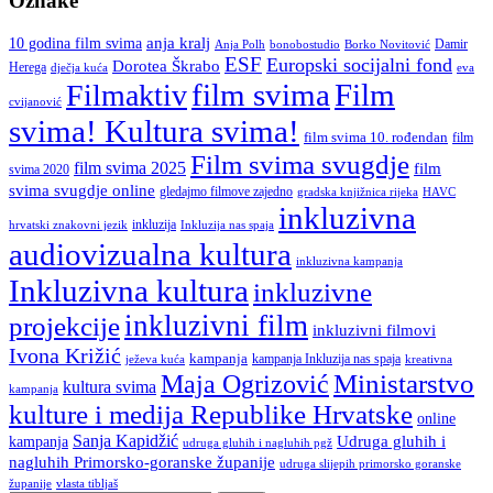
Oznake
anja kralj
10 godina film svima
Damir
Anja Polh
Borko Novitović
bonobostudio
ESF
Europski socijalni fond
Dorotea Škrabo
Herega
dječja kuća
eva
film svima
Film
Filmaktiv
cvijanović
svima! Kultura svima!
film svima 10. rođendan
film
Film svima svugdje
film svima 2025
film
svima 2020
svima svugdje online
gledajmo filmove zajedno
gradska knjižnica rijeka
HAVC
inkluzivna
inkluzija
hrvatski znakovni jezik
Inkluzija nas spaja
audiovizualna kultura
inkluzivna kampanja
Inkluzivna kultura
inkluzivne
inkluzivni film
projekcije
inkluzivni filmovi
Ivona Križić
kampanja
kampanja Inkluzija nas spaja
ježeva kuća
kreativna
Ministarstvo
Maja Ogrizović
kultura svima
kampanja
kulture i medija Republike Hrvatske
online
Sanja Kapidžić
kampanja
Udruga gluhih i
udruga gluhih i nagluhih pgž
nagluhih Primorsko-goranske županije
udruga slijepih primorsko goranske
vlasta tibljaš
županije