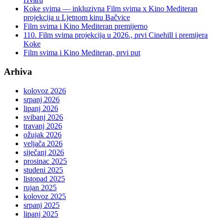
Koke svima — inkluzivna Film svima x Kino Mediteran
projekcija u Ljetnom kinu Bačvice
Film svima i Kino Mediteran premijerno
110. Film svima projekcija u 2026., prvi Cinehill i premijera
Koke
Film svima i Kino Mediteran, prvi put
Arhiva
kolovoz 2026
srpanj 2026
lipanj 2026
svibanj 2026
travanj 2026
ožujak 2026
veljača 2026
siječanj 2026
prosinac 2025
studeni 2025
listopad 2025
rujan 2025
kolovoz 2025
srpanj 2025
lipanj 2025