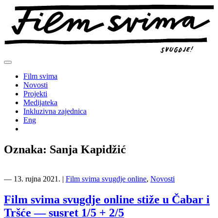
Preskoči
na
sadržaj
Film svima
Novosti
Projekti
Medijateka
Inkluzivna zajednica
Eng
Oznaka:
Sanja Kapidžić
―
13. rujna 2021.
|
Film svima svugdje online
,
Novosti
Film svima svugdje online stiže u Čabar i
Tršće — susret 1/5 + 2/5