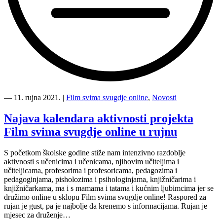
“Film
svima
―
11. rujna 2021.
|
Film svima svugdje online
,
Novosti
svugdje
online
Najava kalendara aktivnosti projekta
stiže
Film svima svugdje online u rujnu
u
Čabar
i
S početkom školske godine stiže nam intenzivno razdoblje
Tršće
aktivnosti s učenicima i učenicama, njihovim učiteljima i
—
učiteljicama, profesorima i profesoricama, pedagozima i
susret
pedagoginjama, pisholozima i psihologinjama, knjižničarima i
1/5
knjižničarkama, ma i s mamama i tatama i kućnim ljubimcima jer se
+
družimo online u sklopu Film svima svugdje online! Raspored za
2/5”
rujan je gust, pa je najbolje da krenemo s informacijama. Rujan je
mjesec za druženje…