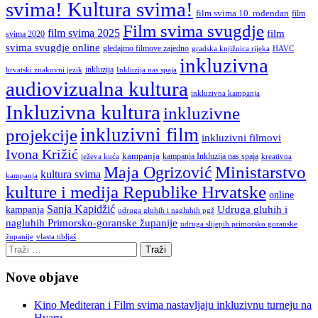
svima! Kultura svima!
film svima 10. rođendan
film
Film svima svugdje
film svima 2025
film
svima 2020
svima svugdje online
gledajmo filmove zajedno
gradska knjižnica rijeka
HAVC
inkluzivna
inkluzija
hrvatski znakovni jezik
Inkluzija nas spaja
audiovizualna kultura
inkluzivna kampanja
Inkluzivna kultura
inkluzivne
inkluzivni film
projekcije
inkluzivni filmovi
Ivona Križić
kampanja
kampanja Inkluzija nas spaja
ježeva kuća
kreativna
Ministarstvo
Maja Ogrizović
kultura svima
kampanja
kulture i medija Republike Hrvatske
online
Sanja Kapidžić
kampanja
Udruga gluhih i
udruga gluhih i nagluhih pgž
nagluhih Primorsko-goranske županije
udruga slijepih primorsko goranske
vlasta tibljaš
županije
Nove objave
Kino Mediteran i Film svima nastavljaju inkluzivnu turneju na
Hvaru