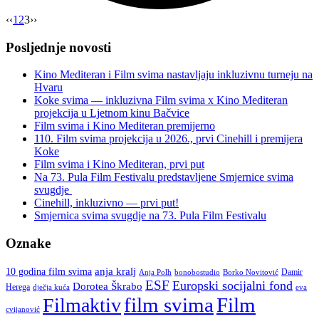
“Najava
‹‹
1
2
3
››
kalendara
aktivnosti
Posljednje novosti
projekta
Film
Kino Mediteran i Film svima nastavljaju inkluzivnu turneju na
svima
Hvaru
svugdje
Koke svima — inkluzivna Film svima x Kino Mediteran
online
projekcija u Ljetnom kinu Bačvice
u
Film svima i Kino Mediteran premijerno
rujnu”
110. Film svima projekcija u 2026., prvi Cinehill i premijera
Koke
Film svima i Kino Mediteran, prvi put
Na 73. Pula Film Festivalu predstavljene Smjernice svima
svugdje
Cinehill, inkluzivno — prvi put!
Smjernica svima svugdje na 73. Pula Film Festivalu
Oznake
anja kralj
10 godina film svima
Damir
Anja Polh
Borko Novitović
bonobostudio
ESF
Europski socijalni fond
Dorotea Škrabo
Herega
dječja kuća
eva
film svima
Film
Filmaktiv
cvijanović