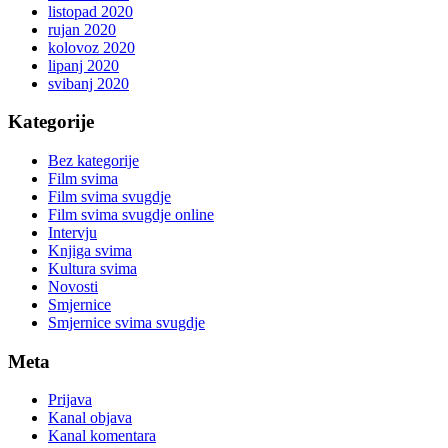
listopad 2020
rujan 2020
kolovoz 2020
lipanj 2020
svibanj 2020
Kategorije
Bez kategorije
Film svima
Film svima svugdje
Film svima svugdje online
Intervju
Knjiga svima
Kultura svima
Novosti
Smjernice
Smjernice svima svugdje
Meta
Prijava
Kanal objava
Kanal komentara