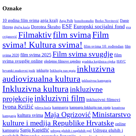
Oznake
anja kralj
10 godina film svima
Damir
Anja Polh
Borko Novitović
bonobostudio
ESF
Europski socijalni fond
Dorotea Škrabo
Herega
dječja kuća
eva
film svima
Film
Filmaktiv
cvijanović
svima! Kultura svima!
film svima 10. rođendan
film
Film svima svugdje
film svima 2025
film
svima 2020
svima svugdje online
gledajmo filmove zajedno
gradska knjižnica rijeka
HAVC
inkluzivna
inkluzija
hrvatski znakovni jezik
Inkluzija nas spaja
audiovizualna kultura
inkluzivna kampanja
Inkluzivna kultura
inkluzivne
inkluzivni film
projekcije
inkluzivni filmovi
Ivona Križić
kampanja
kampanja Inkluzija nas spaja
ježeva kuća
kreativna
Ministarstvo
Maja Ogrizović
kultura svima
kampanja
kulture i medija Republike Hrvatske
online
Sanja Kapidžić
kampanja
Udruga gluhih i
udruga gluhih i nagluhih pgž
nagluhih Primorsko-goranske županije