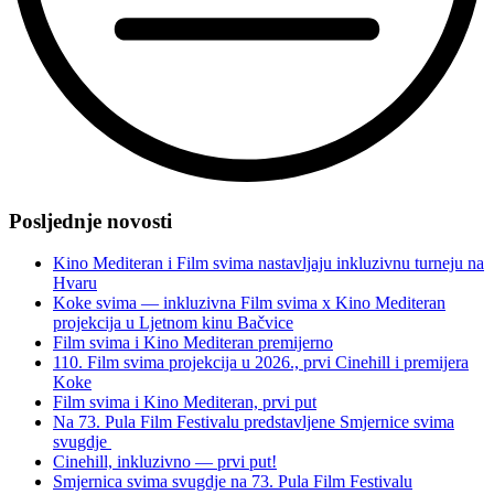
“Posljednji,
5.
Posljednje novosti
susret
s
Kino Mediteran i Film svima nastavljaju inkluzivnu turneju na
OŠ
Hvaru
Podmurvice
Koke svima — inkluzivna Film svima x Kino Mediteran
je
projekcija u Ljetnom kinu Bačvice
pred
Film svima i Kino Mediteran premijerno
nama”
110. Film svima projekcija u 2026., prvi Cinehill i premijera
Koke
Film svima i Kino Mediteran, prvi put
Na 73. Pula Film Festivalu predstavljene Smjernice svima
svugdje
Cinehill, inkluzivno — prvi put!
Smjernica svima svugdje na 73. Pula Film Festivalu