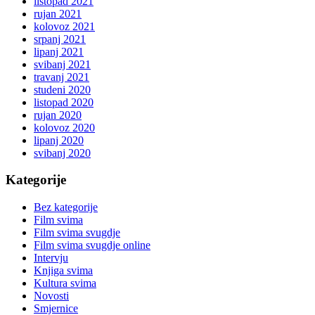
listopad 2021
rujan 2021
kolovoz 2021
srpanj 2021
lipanj 2021
svibanj 2021
travanj 2021
studeni 2020
listopad 2020
rujan 2020
kolovoz 2020
lipanj 2020
svibanj 2020
Kategorije
Bez kategorije
Film svima
Film svima svugdje
Film svima svugdje online
Intervju
Knjiga svima
Kultura svima
Novosti
Smjernice