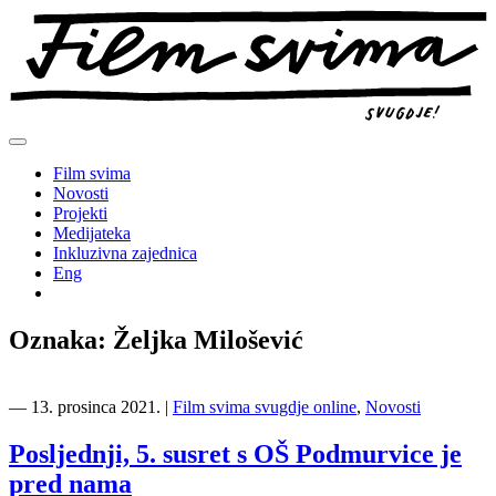
Preskoči
na
sadržaj
Film svima
Novosti
Projekti
Medijateka
Inkluzivna zajednica
Eng
Oznaka:
Željka Milošević
―
13. prosinca 2021.
|
Film svima svugdje online
,
Novosti
Posljednji, 5. susret s OŠ Podmurvice je
pred nama