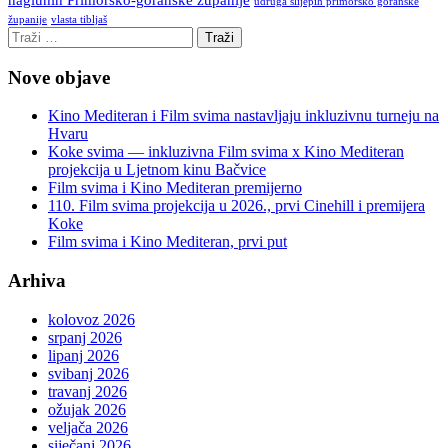
udruga slijepih primorsko goranske
vlasta tibljaš
županije
Nove objave
Kino Mediteran i Film svima nastavljaju inkluzivnu turneju na
Hvaru
Koke svima — inkluzivna Film svima x Kino Mediteran
projekcija u Ljetnom kinu Bačvice
Film svima i Kino Mediteran premijerno
110. Film svima projekcija u 2026., prvi Cinehill i premijera
Koke
Film svima i Kino Mediteran, prvi put
Arhiva
kolovoz 2026
srpanj 2026
lipanj 2026
svibanj 2026
travanj 2026
ožujak 2026
veljača 2026
siječanj 2026