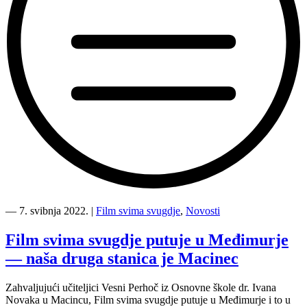
“Vidimo
se
―
7. svibnja 2022.
|
Film svima svugdje
,
Novosti
na
Film
Film svima svugdje putuje u Međimurje
svima
— naša druga stanica je Macinec
svugdje
online
Festivalu!”
Zahvaljujući učiteljici Vesni Perhoč iz Osnovne škole dr. Ivana
Novaka u Macincu, Film svima svugdje putuje u Međimurje i to u