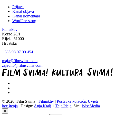
Prijava
Kanal objava
Kanal komentara
WordPress.org
Filmaktiv
Korzo 28/1
Rijeka 51000
Hrvatska
+385 98 97 99 454
maja@filmsvima.com
zajedno@filmsvima.com
© 2026. Film Svima -
Filmaktiv
|
Postavke kolačića
,
Uvjeti
korištenja
| Design:
Anja Kralj
+
Teja Ideja
, Site:
WiseMedia
×