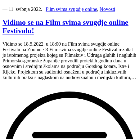
“Treća
stanica
―
11. svibnja 2022.
|
Film svima svugdje online
,
Novosti
Film
svima
Vidimo se na Film svima svugdje online
svugdje
Festivalu!
2022
putovanja
—
Vidimo se 18.5.2022. u 18:00 na Film svima svugdje online
OŠ
Festivalu na Zoomu <3 Film svima svugdje online Festival rezultat
Centar”
je istoimenog projekta kojeg su Filmaktiv i Udruga gluhih i nagluhih
Primorsko-goranske županije provodili proteklih godinu dana u
osnovnim i srednjim školama na području Gorskog kotara, Istre i
Rijeke. Projektom su sudionici osnaženi u području inkluzivnih
kulturnih praksi s naglaskom na audiovizualnu i medijsku kulturu,…