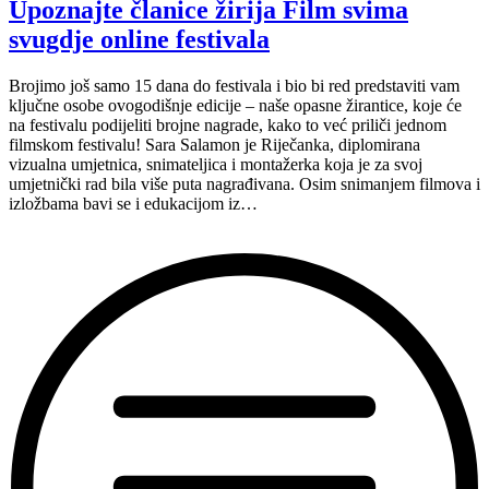
donose
Upoznajte članice žirija Film svima
odluku
svugdje online festivala
o
najboljim
filmovima”
Brojimo još samo 15 dana do festivala i bio bi red predstaviti vam
ključne osobe ovogodišnje edicije – naše opasne žirantice, koje će
na festivalu podijeliti brojne nagrade, kako to već priliči jednom
filmskom festivalu! Sara Salamon je Riječanka, diplomirana
vizualna umjetnica, snimateljica i montažerka koja je za svoj
umjetnički rad bila više puta nagrađivana. Osim snimanjem filmova i
izložbama bavi se i edukacijom iz…