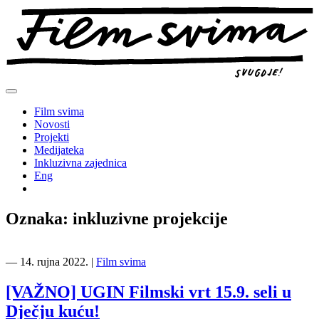
Preskoči
na
sadržaj
Film svima
Novosti
Projekti
Medijateka
Inkluzivna zajednica
Eng
Oznaka:
inkluzivne projekcije
―
14. rujna 2022.
|
Film svima
[VAŽNO] UGIN Filmski vrt 15.9. seli u
Dječju kuću!