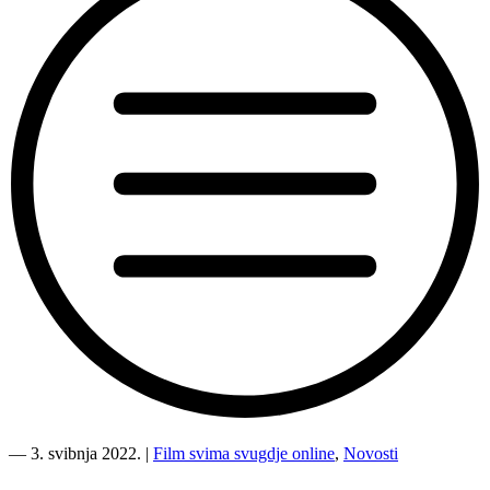
“Članice
žirija
―
3. svibnja 2022.
|
Film svima svugdje online
,
Novosti
uskoro