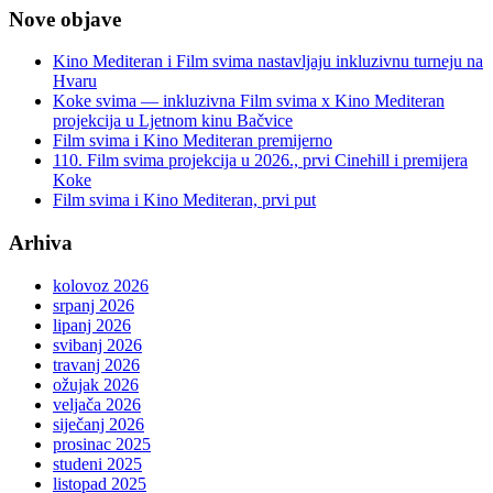
Nove objave
Kino Mediteran i Film svima nastavljaju inkluzivnu turneju na
Hvaru
Koke svima — inkluzivna Film svima x Kino Mediteran
projekcija u Ljetnom kinu Bačvice
Film svima i Kino Mediteran premijerno
110. Film svima projekcija u 2026., prvi Cinehill i premijera
Koke
Film svima i Kino Mediteran, prvi put
Arhiva
kolovoz 2026
srpanj 2026
lipanj 2026
svibanj 2026
travanj 2026
ožujak 2026
veljača 2026
siječanj 2026
prosinac 2025
studeni 2025
listopad 2025