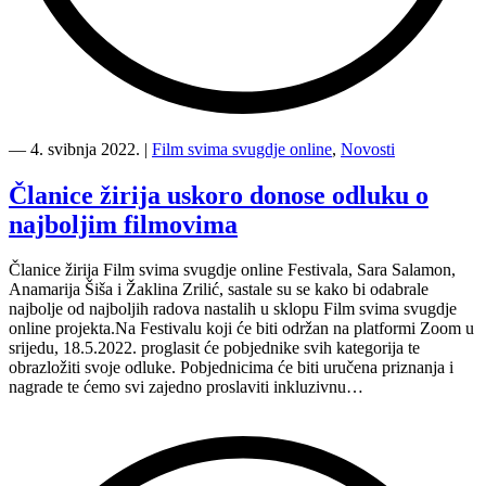
“Film
svima
―
4. svibnja 2022.
|
Film svima svugdje online
,
Novosti
svugdje
putuje
Članice žirija uskoro donose odluku o
u
najboljim filmovima
Međimurje
—
naša
Članice žirija Film svima svugdje online Festivala, Sara Salamon,
druga
Anamarija Šiša i Žaklina Zrilić, sastale su se kako bi odabrale
stanica
najbolje od najboljih radova nastalih u sklopu Film svima svugdje
je
online projekta.Na Festivalu koji će biti održan na platformi Zoom u
Macinec”
srijedu, 18.5.2022. proglasit će pobjednike svih kategorija te
obrazložiti svoje odluke. Pobjednicima će biti uručena priznanja i
nagrade te ćemo svi zajedno proslaviti inkluzivnu…