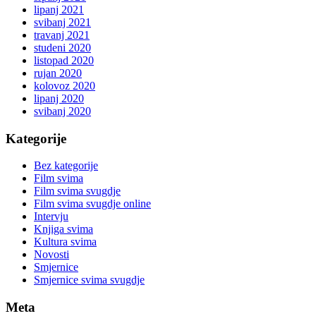
lipanj 2021
svibanj 2021
travanj 2021
studeni 2020
listopad 2020
rujan 2020
kolovoz 2020
lipanj 2020
svibanj 2020
Kategorije
Bez kategorije
Film svima
Film svima svugdje
Film svima svugdje online
Intervju
Knjiga svima
Kultura svima
Novosti
Smjernice
Smjernice svima svugdje
Meta