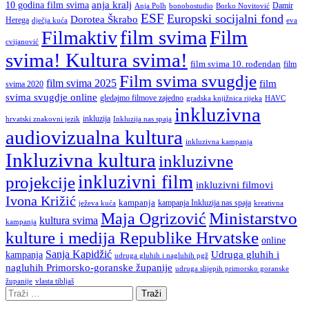
anja kralj
10 godina film svima
Damir
Anja Polh
Borko Novitović
bonobostudio
ESF
Europski socijalni fond
Dorotea Škrabo
Herega
dječja kuća
eva
film svima
Film
Filmaktiv
cvijanović
svima! Kultura svima!
film svima 10. rođendan
film
Film svima svugdje
film svima 2025
film
svima 2020
svima svugdje online
gledajmo filmove zajedno
gradska knjižnica rijeka
HAVC
inkluzivna
inkluzija
hrvatski znakovni jezik
Inkluzija nas spaja
audiovizualna kultura
inkluzivna kampanja
Inkluzivna kultura
inkluzivne
inkluzivni film
projekcije
inkluzivni filmovi
Ivona Križić
kampanja
kampanja Inkluzija nas spaja
ježeva kuća
kreativna
Ministarstvo
Maja Ogrizović
kultura svima
kampanja
kulture i medija Republike Hrvatske
online
Sanja Kapidžić
kampanja
Udruga gluhih i
udruga gluhih i nagluhih pgž
nagluhih Primorsko-goranske županije
udruga slijepih primorsko goranske
vlasta tibljaš
županije