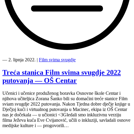
“Portić
je
―
2. lipnja 2022.
|
Film svima svugdje
5.
stanica
Treća stanica Film svima svugdje 2022
Film
putovanja — OŠ Centar
svima
svugdje
2022
Učenici i učenice produženog boravka Osnovne škole Centar i
turneje”
njihova učiteljica Zorana Šanko bili su domaćini treće stanice Film
sviam svugdje 2022 putovanja. Nakon Tjedna dobre dječje knjige u
Dječjoj kući i virtualnog putovanja u Macinec, ekipa iz OŠ Centar
nas je dočekala — u učionici <3Gledali smo inkluzivnu verziju
filma Ježeva kuća Eve Cvijanović, učili o inkluziji, savladali osnove
medijske kulture i — progovorili…