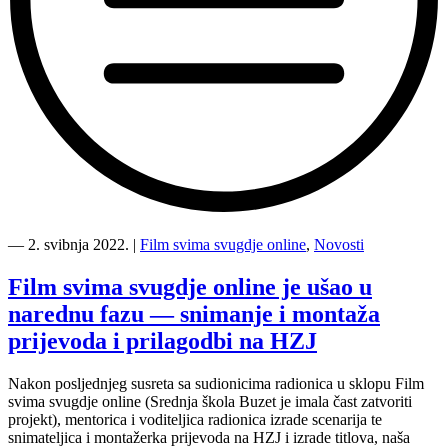
“Upoznajte
članice
―
2. svibnja 2022.
|
Film svima svugdje online
,
Novosti
žirija
Film
Film svima svugdje online je ušao u
svima
narednu fazu — snimanje i montaža
svugdje
online
prijevoda i prilagodbi na HZJ
festivala”
Nakon posljednjeg susreta sa sudionicima radionica u sklopu Film
svima svugdje online (Srednja škola Buzet je imala čast zatvoriti
projekt), mentorica i voditeljica radionica izrade scenarija te
snimateljica i montažerka prijevoda na HZJ i izrade titlova, naša