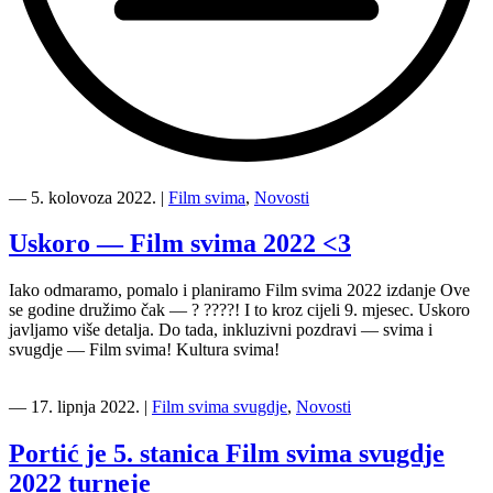
“[VAŽNO]
UGIN
―
5. kolovoza 2022.
|
Film svima
,
Novosti
Filmski
vrt
Uskoro — Film svima 2022 <3
15.9.
seli
Iako odmaramo, pomalo i planiramo Film svima 2022 izdanje Ove
u
se godine družimo čak — ? ????! I to kroz cijeli 9. mjesec. Uskoro
Dječju
javljamo više detalja. Do tada, inkluzivni pozdravi — svima i
kuću!”
svugdje — Film svima! Kultura svima!
―
17. lipnja 2022.
|
Film svima svugdje
,
Novosti
Portić je 5. stanica Film svima svugdje
2022 turneje