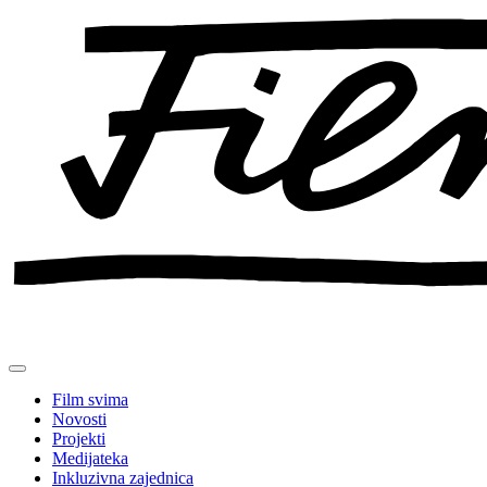
Preskoči
na
sadržaj
Film svima
Novosti
Projekti
Medijateka
Inkluzivna zajednica