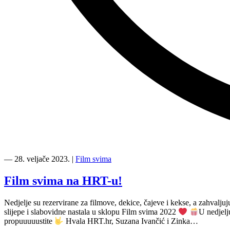
“Film
svima
―
28. veljače 2023.
|
Film svima
svugdje
krenuo
Film svima na HRT-u!
u
4.
Nedjelje su rezervirane za filmove, dekice, čajeve i kekse, a zahvalju
sezonu”
slijepe i slabovidne nastala u sklopu Film svima 2022
U nedjelj
propuuuuustite
Hvala HRT.hr, Suzana Ivančić i Zinka…