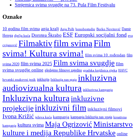
Smjernica svima svugdje na 73. Pula Film Festivalu
Oznake
anja kralj
10 godina film svima
Damir
Anja Polh
Borko Novitović
bonobostudio
ESF
Europski socijalni fond
Dorotea Škrabo
Herega
dječja kuća
eva
film svima
Film
Filmaktiv
cvijanović
svima! Kultura svima!
film svima 10. rođendan
film
Film svima svugdje
film svima 2025
film
svima 2020
svima svugdje online
gledajmo filmove zajedno
gradska knjižnica rijeka
HAVC
inkluzivna
inkluzija
hrvatski znakovni jezik
Inkluzija nas spaja
audiovizualna kultura
inkluzivna kampanja
Inkluzivna kultura
inkluzivne
inkluzivni film
projekcije
inkluzivni filmovi
Ivona Križić
kampanja
kampanja Inkluzija nas spaja
ježeva kuća
kreativna
Ministarstvo
Maja Ogrizović
kultura svima
kampanja
kulture i medija Republike Hrvatske
online