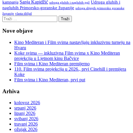
Sanja Kapidžić
kampanja
Udruga gluhih i
udruga gluhih i nagluhih pgž
nagluhih Primorsko-goranske županije
udruga slijepih primorsko goranske
vlasta tibljaš
županije
Nove objave
Kino Mediteran i Film svima nastavljaju inkluzivnu turneju na
Hvaru
Koke svima — inkluzivna Film svima x Kino Mediteran
projekcija u Ljetnom kinu Bačvice
Film svima i Kino Mediteran premijerno
110. Film svima projekcija u 2026., prvi Cinehill i premijera
Koke
Film svima i Kino Mediteran, prvi put
Arhiva
kolovoz 2026
srpanj 2026
lipanj 2026
svibanj 2026
travanj 2026
ožujak 2026