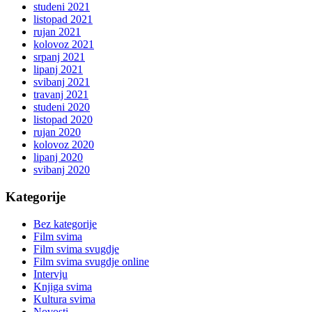
studeni 2021
listopad 2021
rujan 2021
kolovoz 2021
srpanj 2021
lipanj 2021
svibanj 2021
travanj 2021
studeni 2020
listopad 2020
rujan 2020
kolovoz 2020
lipanj 2020
svibanj 2020
Kategorije
Bez kategorije
Film svima
Film svima svugdje
Film svima svugdje online
Intervju
Knjiga svima
Kultura svima
Novosti