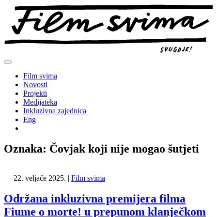
Preskoči
na
sadržaj
Film svima
Novosti
Projekti
Medijateka
Inkluzivna zajednica
Eng
Oznaka:
Čovjak koji nije mogao šutjeti
―
22. veljače 2025.
|
Film svima
Održana inkluzivna premijera filma
Fiume o morte! u prepunom klanječkom