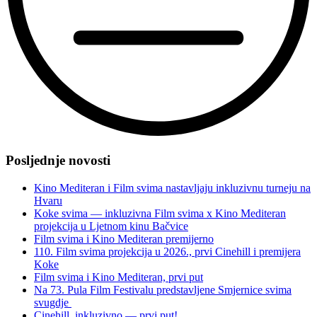
“Održana
inkluzivna
Posljednje novosti
premijera
filma
Kino Mediteran i Film svima nastavljaju inkluzivnu turneju na
Fiume
Hvaru
o
Koke svima — inkluzivna Film svima x Kino Mediteran
morte!
projekcija u Ljetnom kinu Bačvice
u
Film svima i Kino Mediteran premijerno
prepunom
110. Film svima projekcija u 2026., prvi Cinehill i premijera
klanječkom
Koke
Kinu
Film svima i Kino Mediteran, prvi put
Martin”
Na 73. Pula Film Festivalu predstavljene Smjernice svima
svugdje
Cinehill, inkluzivno — prvi put!