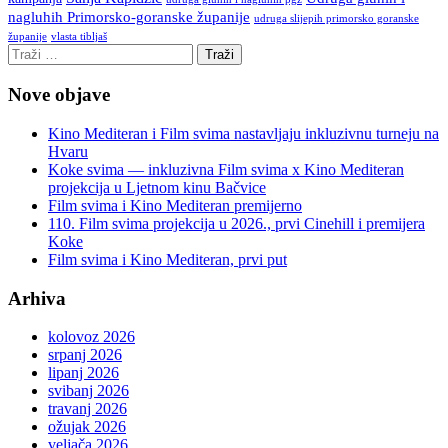
nagluhih Primorsko-goranske županije
udruga slijepih primorsko goranske
vlasta tibljaš
županije
Nove objave
Kino Mediteran i Film svima nastavljaju inkluzivnu turneju na
Hvaru
Koke svima — inkluzivna Film svima x Kino Mediteran
projekcija u Ljetnom kinu Bačvice
Film svima i Kino Mediteran premijerno
110. Film svima projekcija u 2026., prvi Cinehill i premijera
Koke
Film svima i Kino Mediteran, prvi put
Arhiva
kolovoz 2026
srpanj 2026
lipanj 2026
svibanj 2026
travanj 2026
ožujak 2026
veljača 2026