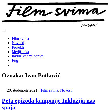
Preskoči
na
sadržaj
Film svima
Novosti
Projekti
Medijateka
Inkluzivna zajednica
Eng
Oznaka:
Ivan Butković
―
20. studenoga 2021.
|
Film svima
,
Novosti
Peta epizoda kampanje Inkluzija nas
spaja