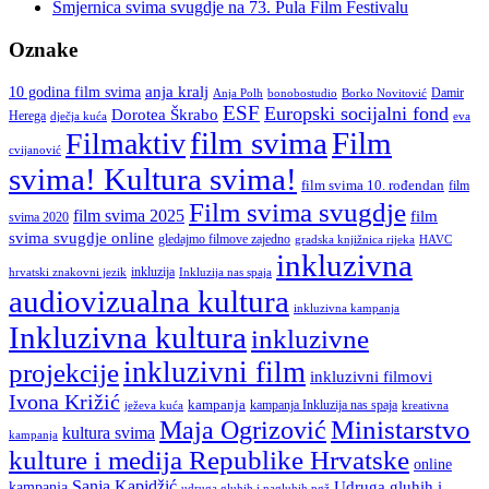
Smjernica svima svugdje na 73. Pula Film Festivalu
Oznake
anja kralj
10 godina film svima
Damir
Anja Polh
Borko Novitović
bonobostudio
ESF
Europski socijalni fond
Dorotea Škrabo
Herega
dječja kuća
eva
film svima
Film
Filmaktiv
cvijanović
svima! Kultura svima!
film svima 10. rođendan
film
Film svima svugdje
film svima 2025
film
svima 2020
svima svugdje online
gledajmo filmove zajedno
gradska knjižnica rijeka
HAVC
inkluzivna
inkluzija
hrvatski znakovni jezik
Inkluzija nas spaja
audiovizualna kultura
inkluzivna kampanja
Inkluzivna kultura
inkluzivne
inkluzivni film
projekcije
inkluzivni filmovi
Ivona Križić
kampanja
kampanja Inkluzija nas spaja
ježeva kuća
kreativna
Ministarstvo
Maja Ogrizović
kultura svima
kampanja
kulture i medija Republike Hrvatske
online
Sanja Kapidžić
kampanja
Udruga gluhih i
udruga gluhih i nagluhih pgž