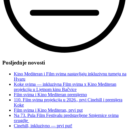
“Peta
epizoda
Posljednje novosti
kampanje
Inkluzija
Kino Mediteran i Film svima nastavljaju inkluzivnu turneju na
nas
Hvaru
spaja”
Koke svima — inkluzivna Film svima x Kino Mediteran
projekcija u Ljetnom kinu Bačvice
Film svima i Kino Mediteran premijerno
110. Film svima projekcija u 2026., prvi Cinehill i premijera
Koke
Film svima i Kino Mediteran, prvi put
Na 73. Pula Film Festivalu predstavljene Smjernice svima
svugdje
Cinehill, inkluzivno — prvi put!