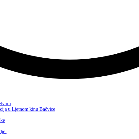
 Hvaru
cija u Ljetnom kinu Bačvice
oke
gdje