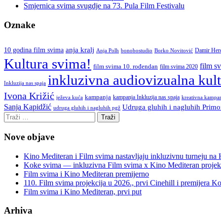
Smjernica svima svugdje na 73. Pula Film Festivalu
Oznake
anja kralj
10 godina film svima
Damir Her
Anja Polh
Borko Novitović
bonobostudio
Kultura svima!
film s
film svima 10. rođendan
film svima 2020
inkluzivna audiovizualna kul
Inkluzija nas spaja
Ivona Križić
kampanja
kampanja Inkluzija nas spaja
ježeva kuća
kreativna kampa
Sanja Kapidžić
Udruga gluhih i nagluhih Primo
udruga gluhih i nagluhih pgž
Nove objave
Kino Mediteran i Film svima nastavljaju inkluzivnu turneju na
Koke svima — inkluzivna Film svima x Kino Mediteran projek
Film svima i Kino Mediteran premijerno
110. Film svima projekcija u 2026., prvi Cinehill i premijera K
Film svima i Kino Mediteran, prvi put
Arhiva