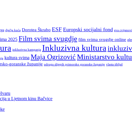
ESF
Europski socijalni fond
Dorotea Škrabo
ega
dječja kuća
eva cvijanov
Film svima svugdje
vima 2025
film svima svugdje online
gle
tura
Inkluzivna kultura
inkluziv
inkluzivna kampanja
Ministarstvo kult
Maja Ogrizović
kultura svima
nja
rsko-goranske županije
vlasta tibljaš
udruga slijepih primorsko goranske županije
 Hvaru
cija u Ljetnom kinu Bačvice
oke