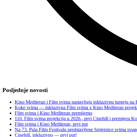
“Film
svima
Posljednje novosti
predstavljen
na
Kino Mediteran i Film svima nastavljaju inkluzivnu turneju na
3.
Koke svima — inkluzivna Film svima x Kino Mediteran projek
Forumu
Film svima i Kino Mediteran premijerno
bez
110. Film svima projekcija u 2026., prvi Cinehill i premijera K
barijera
Film svima i Kino Mediteran, prvi put
u
Na 73. Pula Film Festivalu predstavljene Smjernice svima svu
Poljskoj”
Cinehill, inkluzivno — prvi put!