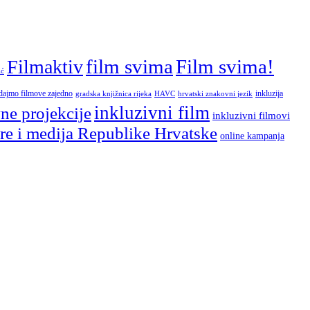
film svima
Film svima!
Filmaktiv
ić
dajmo filmove zajedno
inkluzija
gradska knjižnica rijeka
HAVC
hrvatski znakovni jezik
inkluzivni film
ne projekcije
inkluzivni filmovi
ure i medija Republike Hrvatske
online kampanja