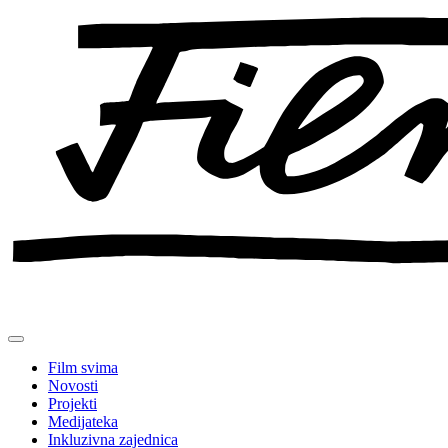
Preskoči
na
sadržaj
Film svima
Novosti
Projekti
Medijateka
Inkluzivna zajednica