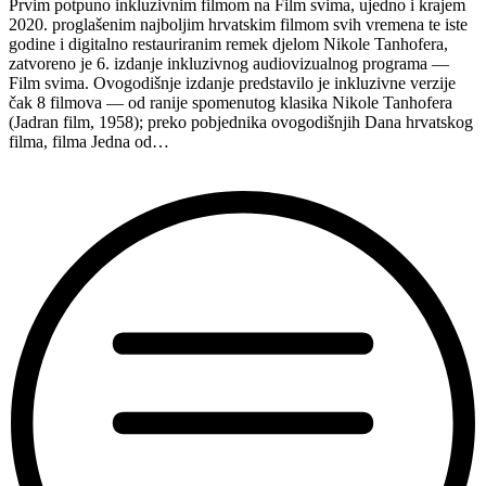
Prvim potpuno inkluzivnim filmom na Film svima, ujedno i krajem
2020. proglašenim najboljim hrvatskim filmom svih vremena te iste
godine i digitalno restauriranim remek djelom Nikole Tanhofera,
zatvoreno je 6. izdanje inkluzivnog audiovizualnog programa —
Film svima. Ovogodišnje izdanje predstavilo je inkluzivne verzije
čak 8 filmova — od ranije spomenutog klasika Nikole Tanhofera
(Jadran film, 1958); preko pobjednika ovogodišnjih Dana hrvatskog
filma, filma Jedna od…