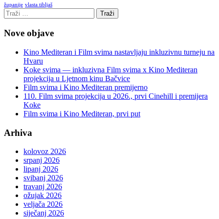
vlasta tibljaš
županije
Nove objave
Kino Mediteran i Film svima nastavljaju inkluzivnu turneju na
Hvaru
Koke svima — inkluzivna Film svima x Kino Mediteran
projekcija u Ljetnom kinu Bačvice
Film svima i Kino Mediteran premijerno
110. Film svima projekcija u 2026., prvi Cinehill i premijera
Koke
Film svima i Kino Mediteran, prvi put
Arhiva
kolovoz 2026
srpanj 2026
lipanj 2026
svibanj 2026
travanj 2026
ožujak 2026
veljača 2026
siječanj 2026