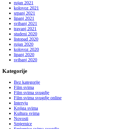
rujan 2021
kolovoz 2021
srpanj 2021
lipanj 2021
svibanj 2021
travanj 2021
studeni 2020
listopad 2020
rujan 2020
kolovoz 2020
lipanj 2020
svibanj 2020
Kategorije
Bez kategorije
Film svima
Film svima svugdje
Film svima svugdje online
Intervju
Knjiga svima
Kultura svima
Novosti
Smjernice
Smjernice svima svugdje