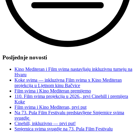
“Filmom
H-
Posljednje novosti
8
zatvoren
Kino Mediteran i Film svima nastavljaju inkluzivnu turneju na
6.
Hvaru
Film
Koke svima — inkluzivna Film svima x Kino Mediteran
svima
projekcija u Ljetnom kinu Bačvice
<3"
Film svima i Kino Mediteran premijerno
110. Film svima projekcija u 2026., prvi Cinehill i premijera
Koke
Film svima i Kino Mediteran, prvi put
Na 73. Pula Film Festivalu predstavljene Smjernice svima
svugdje
Cinehill, inkluzivno — prvi put!
Smjernica svima svugdje na 73. Pula Film Festivalu