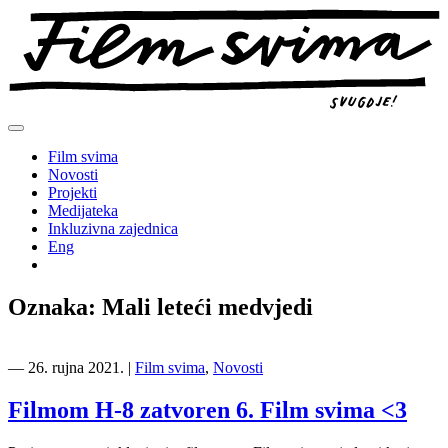
Preskoči
na
sadržaj
Film svima
Novosti
Projekti
Medijateka
Inkluzivna zajednica
Eng
Oznaka:
Mali leteći medvjedi
―
26. rujna 2021.
|
Film svima
,
Novosti
Filmom H-8 zatvoren 6. Film svima <3