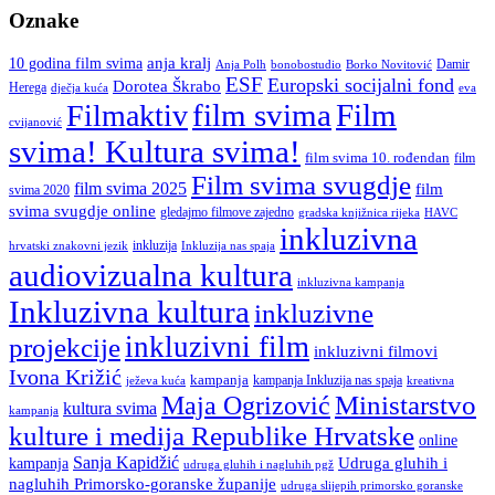
Oznake
anja kralj
10 godina film svima
Damir
Anja Polh
Borko Novitović
bonobostudio
ESF
Europski socijalni fond
Dorotea Škrabo
Herega
dječja kuća
eva
film svima
Film
Filmaktiv
cvijanović
svima! Kultura svima!
film svima 10. rođendan
film
Film svima svugdje
film svima 2025
film
svima 2020
svima svugdje online
gledajmo filmove zajedno
gradska knjižnica rijeka
HAVC
inkluzivna
inkluzija
hrvatski znakovni jezik
Inkluzija nas spaja
audiovizualna kultura
inkluzivna kampanja
Inkluzivna kultura
inkluzivne
inkluzivni film
projekcije
inkluzivni filmovi
Ivona Križić
kampanja
kampanja Inkluzija nas spaja
ježeva kuća
kreativna
Ministarstvo
Maja Ogrizović
kultura svima
kampanja
kulture i medija Republike Hrvatske
online
Sanja Kapidžić
kampanja
Udruga gluhih i
udruga gluhih i nagluhih pgž
nagluhih Primorsko-goranske županije
udruga slijepih primorsko goranske