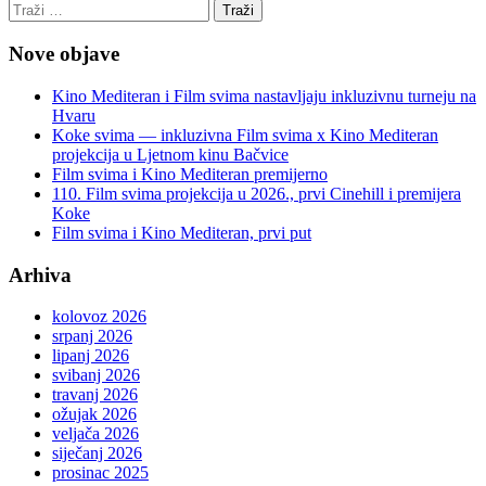
Nove objave
Kino Mediteran i Film svima nastavljaju inkluzivnu turneju na
Hvaru
Koke svima — inkluzivna Film svima x Kino Mediteran
projekcija u Ljetnom kinu Bačvice
Film svima i Kino Mediteran premijerno
110. Film svima projekcija u 2026., prvi Cinehill i premijera
Koke
Film svima i Kino Mediteran, prvi put
Arhiva
kolovoz 2026
srpanj 2026
lipanj 2026
svibanj 2026
travanj 2026
ožujak 2026
veljača 2026
siječanj 2026
prosinac 2025