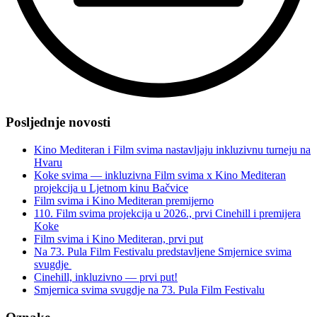
“Vrijeme
je
Posljednje novosti
za
finale
Kino Mediteran i Film svima nastavljaju inkluzivnu turneju na
Knjige
Hvaru
svima!”
Koke svima — inkluzivna Film svima x Kino Mediteran
projekcija u Ljetnom kinu Bačvice
Film svima i Kino Mediteran premijerno
110. Film svima projekcija u 2026., prvi Cinehill i premijera
Koke
Film svima i Kino Mediteran, prvi put
Na 73. Pula Film Festivalu predstavljene Smjernice svima
svugdje
Cinehill, inkluzivno — prvi put!
Smjernica svima svugdje na 73. Pula Film Festivalu