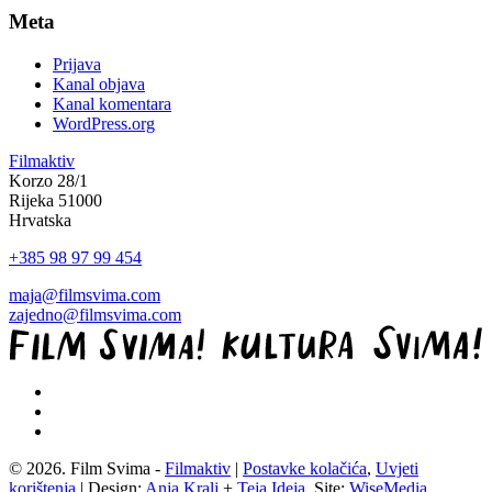
Meta
Prijava
Kanal objava
Kanal komentara
WordPress.org
Filmaktiv
Korzo 28/1
Rijeka 51000
Hrvatska
+385 98 97 99 454
maja@filmsvima.com
zajedno@filmsvima.com
© 2026. Film Svima -
Filmaktiv
|
Postavke kolačića
,
Uvjeti
korištenja
| Design:
Anja Kralj
+
Teja Ideja
, Site:
WiseMedia