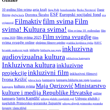
Oznake
anja kralj
10 godina film svima
Damir
Anja Polh
Borko Novitović
bonobostudio
ESF
Europski socijalni fond
Dorotea Škrabo
Herega
dječja kuća
eva
film svima
Film
Filmaktiv
cvijanović
svima! Kultura svima!
film svima 10. rođendan
film
Film svima svugdje
film svima 2025
film
svima 2020
svima svugdje online
gledajmo filmove zajedno
gradska knjižnica rijeka
HAVC
inkluzivna
inkluzija
hrvatski znakovni jezik
Inkluzija nas spaja
audiovizualna kultura
inkluzivna kampanja
Inkluzivna kultura
inkluzivne
inkluzivni film
projekcije
inkluzivni filmovi
Ivona Križić
kampanja
kampanja Inkluzija nas spaja
ježeva kuća
kreativna
Ministarstvo
Maja Ogrizović
kultura svima
kampanja
kulture i medija Republike Hrvatske
online
Sanja Kapidžić
kampanja
Udruga gluhih i
udruga gluhih i nagluhih pgž
nagluhih Primorsko-goranske županije
udruga slijepih primorsko goranske
vlasta tibljaš
županije