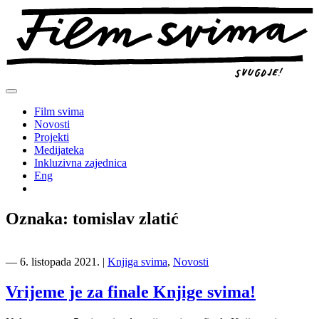
Preskoči
na
sadržaj
Film svima
Novosti
Projekti
Medijateka
Inkluzivna zajednica
Eng
Oznaka:
tomislav zlatić
―
6. listopada 2021.
|
Knjiga svima
,
Novosti
Vrijeme je za finale Knjige svima!