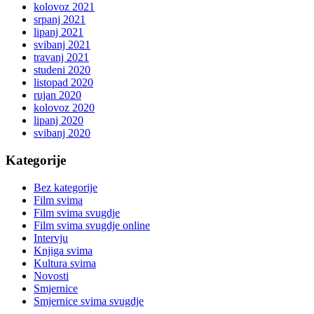
kolovoz 2021
srpanj 2021
lipanj 2021
svibanj 2021
travanj 2021
studeni 2020
listopad 2020
rujan 2020
kolovoz 2020
lipanj 2020
svibanj 2020
Kategorije
Bez kategorije
Film svima
Film svima svugdje
Film svima svugdje online
Intervju
Knjiga svima
Kultura svima
Novosti
Smjernice
Smjernice svima svugdje