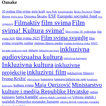
Oznake
anja kralj
10 godina film svima
Damir
Anja Polh
Borko Novitović
bonobostudio
ESF
Europski socijalni fond
Dorotea Škrabo
Herega
dječja kuća
eva
film svima
Film
Filmaktiv
cvijanović
svima! Kultura svima!
film svima 10. rođendan
film
Film svima svugdje
film svima 2025
film
svima 2020
svima svugdje online
gledajmo filmove zajedno
gradska knjižnica rijeka
HAVC
inkluzivna
inkluzija
hrvatski znakovni jezik
Inkluzija nas spaja
audiovizualna kultura
inkluzivna kampanja
Inkluzivna kultura
inkluzivne
inkluzivni film
projekcije
inkluzivni filmovi
Ivona Križić
kampanja
kampanja Inkluzija nas spaja
ježeva kuća
kreativna
Ministarstvo
Maja Ogrizović
kultura svima
kampanja
kulture i medija Republike Hrvatske
online
Sanja Kapidžić
kampanja
Udruga gluhih i
udruga gluhih i nagluhih pgž
nagluhih Primorsko-goranske županije
udruga slijepih primorsko goranske