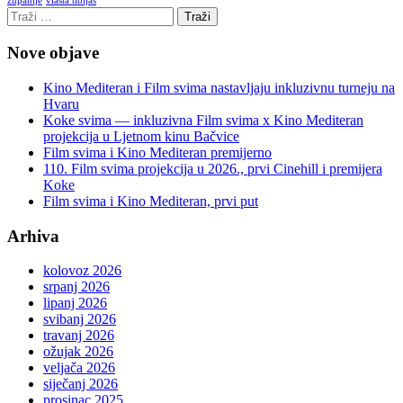
vlasta tibljaš
županije
Nove objave
Kino Mediteran i Film svima nastavljaju inkluzivnu turneju na
Hvaru
Koke svima — inkluzivna Film svima x Kino Mediteran
projekcija u Ljetnom kinu Bačvice
Film svima i Kino Mediteran premijerno
110. Film svima projekcija u 2026., prvi Cinehill i premijera
Koke
Film svima i Kino Mediteran, prvi put
Arhiva
kolovoz 2026
srpanj 2026
lipanj 2026
svibanj 2026
travanj 2026
ožujak 2026
veljača 2026
siječanj 2026
prosinac 2025