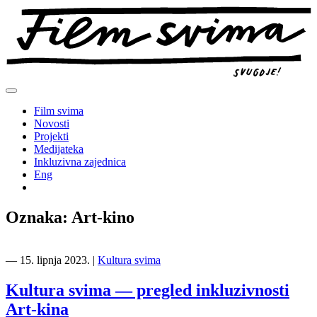
Preskoči
na
sadržaj
Film svima
Novosti
Projekti
Medijateka
Inkluzivna zajednica
Eng
Oznaka:
Art-kino
―
15. lipnja 2023.
|
Kultura svima
Kultura svima — pregled inkluzivnosti
Art-kina