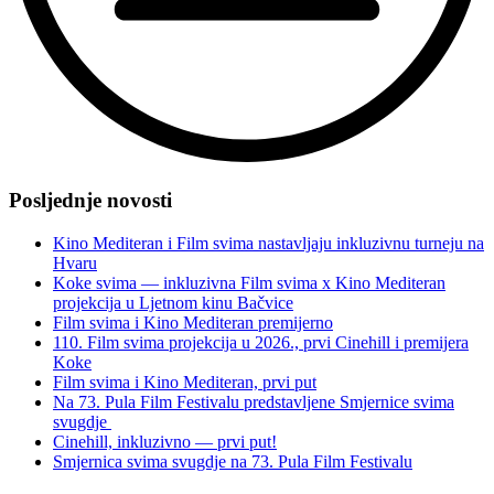
“Kultura
svima
Posljednje novosti
—
pregled
Kino Mediteran i Film svima nastavljaju inkluzivnu turneju na
inkluzivnosti
Hvaru
Art-
Koke svima — inkluzivna Film svima x Kino Mediteran
kina”
projekcija u Ljetnom kinu Bačvice
Film svima i Kino Mediteran premijerno
110. Film svima projekcija u 2026., prvi Cinehill i premijera
Koke
Film svima i Kino Mediteran, prvi put
Na 73. Pula Film Festivalu predstavljene Smjernice svima
svugdje
Cinehill, inkluzivno — prvi put!
Smjernica svima svugdje na 73. Pula Film Festivalu